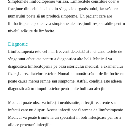
Simptomele limfocitopeniei variază. Limfocitele constituie doar o
fracțiune din celulele albe din sânge ale organismului, iar scăderea
numărului poate să nu producă simptome. Un pacient care are
limfocitopenie poate avea simptome ale afecțiunii responsabile pentru
nivelul scăzute de limfocite.
Diagnostic
Limfocitopenia este cel mai frecvent detectată atunci când testele de
sânge sunt efectuate pentru a diagnostica alte boli. Medicul va
diagnostica limfocitopenia pe baza istoricului medical, a examenului
fizic și a rezultatelor testelor. Numai un număr scăzut de limfocite nu
poate cauza mereu semne sau simptome. Astfel, condiția este adesea
diagnosticată în timpul testelor pentru alte boli sau afecțiuni.
Medicul poate observa infecții neobișnuite, infecții recurente sau
infecții care nu dispar. Aceste infecții pot fi semne de limfocitopenie.
Medicul vă poate trimite la un specialist în boli infecțioase pentru a
afla ce provoacă infecțiile.