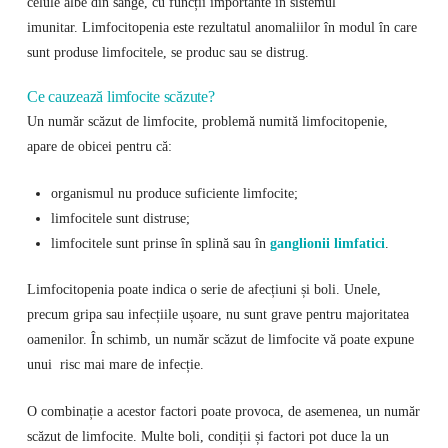
celule albe din sânge, cu funcții importante în sistemul
imunitar. Limfocitopenia este rezultatul anomaliilor în modul în care
sunt produse limfocitele, se produc sau se distrug.
Ce cauzează limfocite scăzute?
Un număr scăzut de limfocite, problemă numită limfocitopenie,
apare de obicei pentru că:
organismul nu produce suficiente limfocite;
limfocitele sunt distruse;
limfocitele sunt prinse în splină sau în
ganglionii limfatici
.
Limfocitopenia poate indica o serie de afecțiuni și boli. Unele,
precum gripa sau infecțiile ușoare, nu sunt grave pentru majoritatea
oamenilor. În schimb, un număr scăzut de limfocite vă poate expune
unui risc mai mare de infecție.
O combinație a acestor factori poate provoca, de asemenea, un număr
scăzut de limfocite. Multe boli, condiții și factori pot duce la un