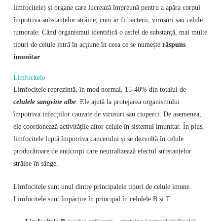
limfocitele) și organe care lucrează împreună pentru a apăra corpul
împotriva substanțelor străine, cum ar fi bacterii, virusuri sau celule
tumorale. Când organismul identifică o astfel de substanță, mai multe
tipuri de celule intră în acțiune în ceea ce se numește
răspuns
imunitar
.
Limfocitele
Limfocitele reprezintă, în mod normal, 15-40% din totalul de
celulele sangvine albe
. Ele ajută la protejarea organismului
împotriva infecțiilor cauzate de virusuri sau ciuperci. De asemenea,
ele coordonează activitățile altor celule în sistemul imunitar. În plus,
limfocitele luptă împotriva cancerului și se dezvoltă în celule
producătoare de anticorpi care neutralizează efectul substanțelor
străine în sânge.
Limfocitele sunt unul dintre principalele tipuri de celule imune.
Limfocitele sunt împărțite în principal în celulele B și T.