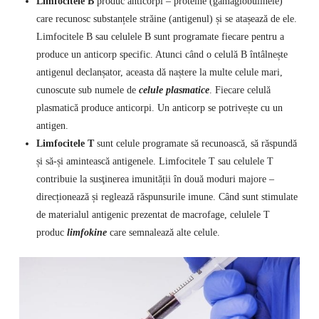
Limfocitele B
produc anticorpi – proteine (gamaglobulinele)
care recunosc substanțele străine (antigenul) și se atașează de ele.
Limfocitele B sau celulele B sunt programate fiecare pentru a
produce un anticorp specific. Atunci când o celulă B întâlnește
antigenul declanșator, aceasta dă naștere la multe celule mari,
cunoscute sub numele de
celule plasmatice
. Fiecare celulă
plasmatică produce anticorpi. Un anticorp se potrivește cu un
antigen.
Limfocitele T
sunt celule programate să recunoască, să răspundă
și să-și amintească antigenele. Limfocitele T sau celulele T
contribuie la susţinerea imunității în două moduri majore –
direcționează și reglează răspunsurile imune. Când sunt stimulate
de materialul antigenic prezentat de macrofage, celulele T
produc
limfokine
care semnalează alte celule.