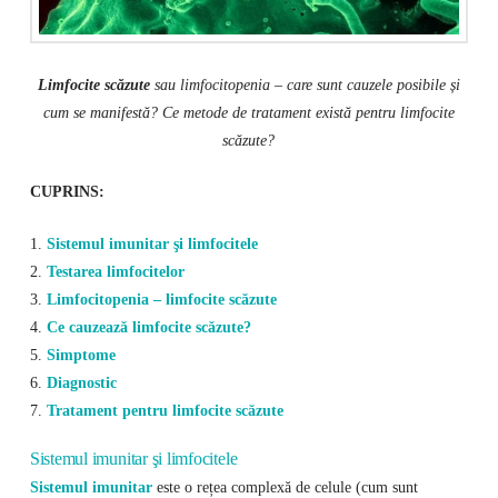
Limfocite scăzute
sau limfocitopenia – care sunt cauzele posibile și
cum se manifestă? Ce metode de tratament există pentru limfocite
scăzute?
CUPRINS:
1.
Sistemul imunitar şi limfocitele
2.
Testarea limfocitelor
3.
Limfocitopenia – limfocite scăzute
4.
Ce cauzează limfocite scăzute?
5.
Simptome
6.
Diagnostic
7.
Tratament pentru limfocite scăzute
Sistemul imunitar şi limfocitele
Sistemul imunitar
este o rețea complexă de celule (cum sunt