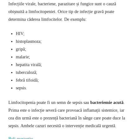
Infecțiile virale, bacteriene, parazitare și fungice sunt o cauză
obișnuită a limfocitopeniei. Orice tip de infecție gravă poate
determina căderea limfocitelor. De exemplu:
HIV;
histoplasmoza;
gripă;
malarie;
hepatita virală;
tuberculoză;
febră tifoidă;
sepsis.
Limfocitopenia poate fi un semn de sepsis sau
bacteriemie acută
.
Prima este o infecție severă care provoacă inflamații sistemice, iar
cea din urmă este o prezență bacteriană în sânge care poate duce la
sepsis. Ambele cazuri necesită o intervenție medicală urgentă.
Boli moștenite