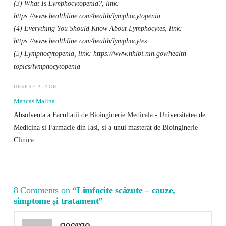
(3) What Is Lymphocytopenia?, link:
https://www.healthline.com/health/lymphocytopenia
(4) Everything You Should Know About Lymphocytes, link:
https://www.healthline.com/health/lymphocytes
(5) Lymphocytopenia, link: https://www.nhlbi.nih.gov/health-
topics/lymphocytopenia
DESPRE AUTOR
Mancas Malina
Absolventa a Facultatii de Bioinginerie Medicala - Universitatea de
Medicina si Farmacie din Iasi, si a unui masterat de Bioinginerie
Clinica.
8 Comments on
“Limfocite scăzute – cauze,
simptome și tratament”
george