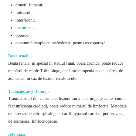
dimetil fumarat;
imidazoli;
interferoni;
metotrexat
;
opioide;
o anumită terapie cu bisfosfonați pentru osteoporoză.
Boala renală
Boala renală, în special în stadiul final, boala cronică, poate reduce
numărul de celule T din sânge, dar limfocitopenia poate apărea, de
asemenea, în caz de leziuni renale acute.
Traumatisme și chirurgie
Traumatismul din cauza unei leziuni sau a unei urgențe acute, cum ar
fi insuficiența cardiacă, poate reduce numărul de limfocite. Metodele
de intervenție chirurgicale, cum ar fi bypassul cardiac, pot provoca,
de asemenea, limfocitopenie.
Alte cauze