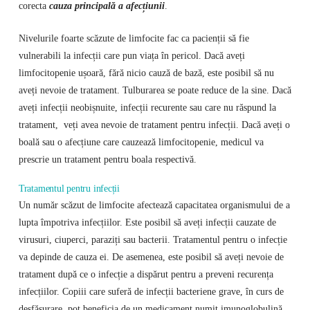
corecta
cauza principală a afecțiunii
.
Nivelurile foarte scăzute de limfocite fac ca pacienții să fie
vulnerabili la infecții care pun viața în pericol. Dacă aveți
limfocitopenie ușoară, fără nicio cauză de bază, este posibil să nu
aveți nevoie de tratament. Tulburarea se poate reduce de la sine. Dacă
aveți infecții neobișnuite, infecții recurente sau care nu răspund la
tratament, veți avea nevoie de tratament pentru infecții. Dacă aveți o
boală sau o afecțiune care cauzează limfocitopenie, medicul va
prescrie un tratament pentru boala respectivă.
Tratamentul pentru infecții
Un număr scăzut de limfocite afectează capacitatea organismului de a
lupta împotriva infecțiilor. Este posibil să aveți infecții cauzate de
virusuri, ciuperci, paraziți sau bacterii. Tratamentul pentru o infecție
va depinde de cauza ei. De asemenea, este posibil să aveți nevoie de
tratament după ce o infecție a dispărut pentru a preveni recurența
infecțiilor. Copiii care suferă de infecții bacteriene grave, în curs de
desfășurare, pot beneficia de un medicament numit imunoglobulină.