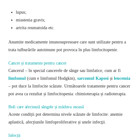
lupus;
miastenia gravis;
artrita reumatoida etc.
Anumite medicamente imunosupresoare care sunt utilizate pentru a
trata tulburările autoimune pot provoca în plus limfocitopenie.
Cancer și tratamente pentru cancer
Cancerul – în special cancerele de sânge sau limfatice, cum ar fi
limfomul
(cum e limfomul Hodgkin),
sarcomul Kaposi
și
leucemia
– pot duce la limfocite scăzute. Următoarele tratamente pentru cancer
pot avea ca rezultat și limfocitopenia: chimioterapia și radioterapia.
Boli care afectează sângele și măduva osoasă
Aceste condiții pot determina nivele scăzute de limfocite: anemie
aplastică, afecțiunile limfoproliferative și unele infecţii.
Infecții