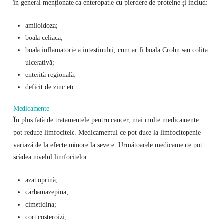
în general menționate ca enteropatie cu pierdere de proteine ​​și includ:
amiloidoza;
boala celiaca;
boala inflamatorie a intestinului, cum ar fi boala Crohn sau colita
ulcerativă;
enterită regională;
deficit de zinc etc.
Medicamente
În plus față de tratamentele pentru cancer, mai multe medicamente
pot reduce limfocitele. Medicamentul ce pot duce la limfocitopenie
variază de la efecte minore la severe. Următoarele medicamente pot
scădea nivelul limfocitelor:
azatioprină;
carbamazepina;
cimetidina;
corticosteroizi;