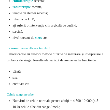
chimioterapie
recentă;
radioterapie
recentă;
terapie cu sterozi recentă;
infecția cu HIV;
ați suferit o intervenție chirurgicală de curând;
sarcină;
nivel crescut de
stres
etc.
Ce înseamnă rezultatele testului?
Laboratoarele au deseori metode diferite de măsurare și interpretare a
probelor de sânge. Rezultatele variază de asemenea în funcție de:
vârstă;
sex;
ereditate etc.
Celule sangvine albe
Numărul de celule normale pentru adulți = 4.500-10.000 (4.5-
10.0) celule albe din sânge / mcL;