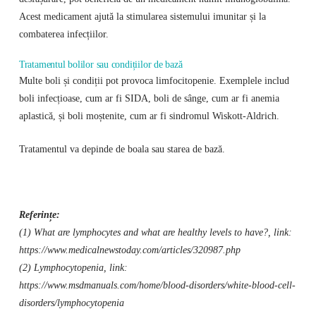
Acest medicament ajută la stimularea sistemului imunitar și la
combaterea infecțiilor.
Tratamentul bolilor sau condițiilor de bază
Multe boli și condiții pot provoca limfocitopenie. Exemplele includ
boli infecțioase, cum ar fi SIDA, boli de sânge, cum ar fi anemia
aplastică, și boli moștenite, cum ar fi sindromul Wiskott-Aldrich.
Tratamentul va depinde de boala sau starea de bază.
Referințe:
(1) What are lymphocytes and what are healthy levels to have?, link:
https://www.medicalnewstoday.com/articles/320987.php
(2) Lymphocytopenia, link:
https://www.msdmanuals.com/home/blood-disorders/white-blood-cell-
disorders/lymphocytopenia