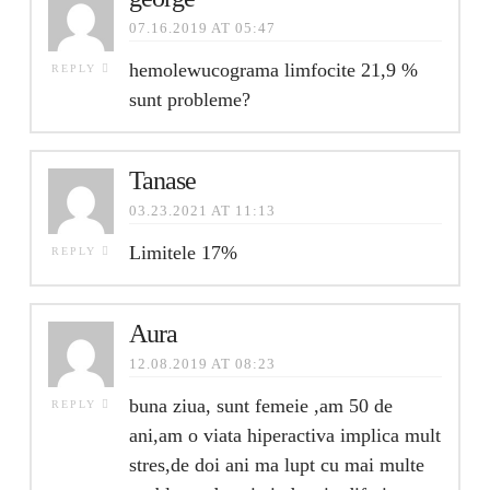
07.16.2019 AT 05:47
hemolewucograma limfocite 21,9 %
REPLY
sunt probleme?
Tanase
03.23.2021 AT 11:13
Limitele 17%
REPLY
Aura
12.08.2019 AT 08:23
buna ziua, sunt femeie ,am 50 de
REPLY
ani,am o viata hiperactiva implica mult
stres,de doi ani ma lupt cu mai multe