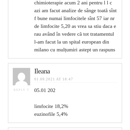
chimioterapie acum 2 ani pentru l l c
azi am facut analize de sânge toată sînt
f bune numai limfocitele sînt 57 iar nr
de limfocite 5,20 as vrea sa stiu daca e
rau având în vedere că tot tratamentul
l-am facut la un spital european din
milano cu mulțumiri astept un raspuns
Ileana
01.09.2021 AT 18:47
05.01 202
REPLY
limfocite 18,2%
euzinofile 5,4%