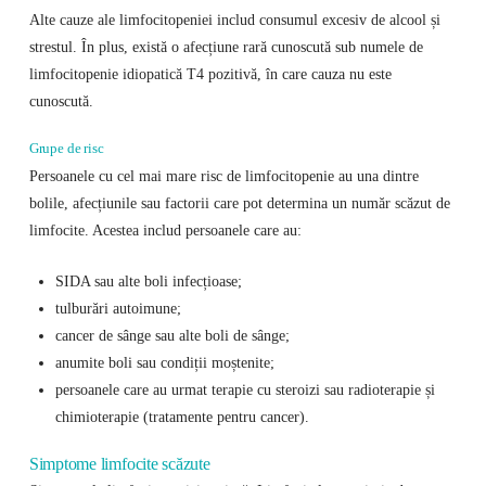
Alte cauze ale limfocitopeniei includ consumul excesiv de alcool și
strestul. În plus, există o afecțiune rară cunoscută sub numele de
limfocitopenie idiopatică T4 pozitivă, în care cauza nu este
cunoscută.
Grupe de risc
Persoanele cu cel mai mare risc de limfocitopenie au una dintre
bolile, afecțiunile sau factorii care pot determina un număr scăzut de
limfocite. Acestea includ persoanele care au:
SIDA sau alte boli infecțioase;
tulburări autoimune;
cancer de sânge sau alte boli de sânge;
anumite boli sau condiții moștenite;
persoanele care au urmat terapie cu steroizi sau radioterapie și
chimioterapie (tratamente pentru cancer).
Simptome limfocite scăzute