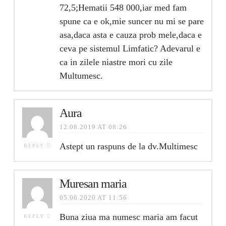
72,5;Hematii 548 000,iar med fam
spune ca e ok,mie suncer nu mi se pare
asa,daca asta e cauza prob mele,daca e
ceva pe sistemul Limfatic? Adevarul e
ca in zilele niastre mori cu zile
Multumesc.
Aura
12.08.2019 AT 08:26
Astept un raspuns de la dv.Multimesc
REPLY
Muresan maria
05.06.2020 AT 11:56
Buna ziua ma numesc maria am facut
REPLY