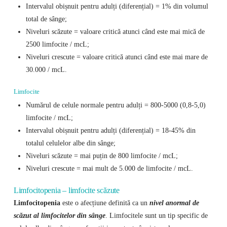
Intervalul obișnuit pentru adulți (diferențial) = 1% din volumul
total de sânge;
Niveluri scăzute = valoare critică atunci când este mai mică de
2500 limfocite / mcL;
Niveluri crescute = valoare critică atunci când este mai mare de
30.000 / mcL.
Limfocite
Numărul de celule normale pentru adulți = 800-5000 (0,8-5,0)
limfocite / mcL;
Intervalul obișnuit pentru adulți (diferențial) = 18-45% din
totalul celulelor albe din sânge;
Niveluri scăzute = mai puțin de 800 limfocite / mcL;
Niveluri crescute = mai mult de 5.000 de limfocite / mcL.
Limfocitopenia – limfocite scăzute
Limfocitopenia
este o afecțiune definită ca un
nivel anormal de
scăzut al limfocitelor din sânge
. Limfocitele sunt un tip specific de