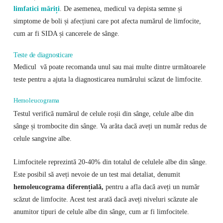
limfatici măriți
. De asemenea, medicul va depista semne și
simptome de boli și afecțiuni care pot afecta numărul de limfocite,
cum ar fi SIDA și cancerele de sânge.
Teste de diagnosticare
Medicul vă poate recomanda unul sau mai multe dintre următoarele
teste pentru a ajuta la diagnosticarea numărului scăzut de limfocite.
Hemoleucograma
Testul verifică numărul de celule roșii din sânge, celule albe din
sânge și trombocite din sânge. Va arăta dacă aveți un număr redus de
celule sangvine albe.
Limfocitele reprezintă 20-40% din totalul de celulele albe din sânge.
Este posibil să aveți nevoie de un test mai detaliat, denumit
hemoleucograma diferențială,
pentru a afla dacă aveți un număr
scăzut de limfocite. Acest test arată dacă aveți niveluri scăzute ale
anumitor tipuri de celule albe din sânge, cum ar fi limfocitele.