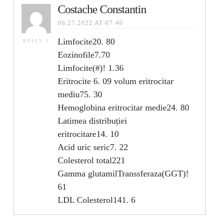
Costache Constantin
06.27.2022 AT 07:46
Limfocite20. 80
REPLY
Eozinofile7.70
Limfocite(#)! 1.36
Eritrocite 6. 09 volum eritrocitar
mediu75. 30
Hemoglobina eritrocitar medie24. 80
Latimea distribuției
eritrocitare14. 10
Acid uric seric7. 22
Colesterol total221
Gamma glutamilTranssferaza(GGT)!
61
LDL Colesterol141. 6