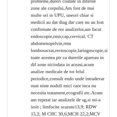
probleme,dureri ciudate in diferite
zone ale corpului,Am fost de mai
multe ori in UPU, uneori chiar si
medicii au dat diag dar care nu au fost
confirmate de rez analizelor,am facut
endoscopie,rmn;cap,cervical, CT
abdomenopelvin,rmn
lombosacrat,rectoscopie,laringoscopie,si
toate acestea ptr ca durerile apareau in
dif zone niciodata in aceasi,acum
analize medicale de tot felul
periodice,consult endo unde intradevar
sunt niste noduli mici care inca nu
necesita tratament,ecografii etc.Acum
am repetat iar analizele de sg,si mi-a
iesit ; limfocite scazute13,9; RDW
15,2; M CHC 30,6;MCH 22,2;MCV