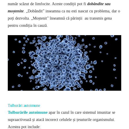
număr scăzut de limfocite. Aceste condiții pot fi
dobândite sau
moștenite
. „Dobândit” inseamna ca nu esti nascut cu problema, dar o
poți dezvolta. „Moștenit” înseamnă că părinții au transmis gena
pentru condiția în cauză.
Tulburări autoimune
Tulburările autoimune
apar în cazul în care sistemul imunitar se
supraactivează și atacă incorect celulele și țesuturile organismului.
Acestea pot include: