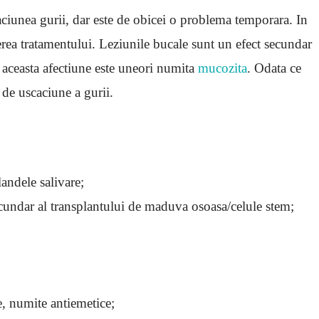
iunea gurii, dar este de obicei o problema temporara. In
rea tratamentului. Leziunile bucale sunt un efect secundar
 aceasta afectiune este uneori numita
mucozita
. Odata ce
 de uscaciune a gurii.
landele salivare;
ecundar al transplantului de maduva osoasa/celule stem;
e, numite antiemetice;