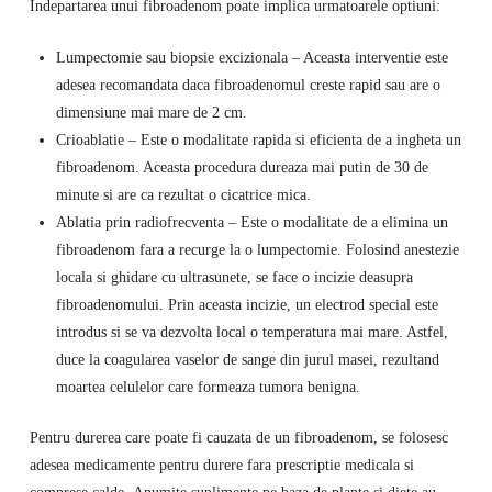
Indepartarea unui fibroadenom poate implica urmatoarele optiuni:
Lumpectomie sau biopsie excizionala – Aceasta interventie este
adesea recomandata daca fibroadenomul creste rapid sau are o
dimensiune mai mare de 2 cm.
Crioablatie – Este o modalitate rapida si eficienta de a ingheta un
fibroadenom. Aceasta procedura dureaza mai putin de 30 de
minute si are ca rezultat o cicatrice mica.
Ablatia prin radiofrecventa – Este o modalitate de a elimina un
fibroadenom fara a recurge la o lumpectomie. Folosind anestezie
locala si ghidare cu ultrasunete, se face o incizie deasupra
fibroadenomului. Prin aceasta incizie, un electrod special este
introdus si se va dezvolta local o temperatura mai mare. Astfel,
duce la coagularea vaselor de sange din jurul masei, rezultand
moartea celulelor care formeaza tumora benigna.
Pentru durerea care poate fi cauzata de un fibroadenom, se folosesc
adesea medicamente pentru durere fara prescriptie medicala si