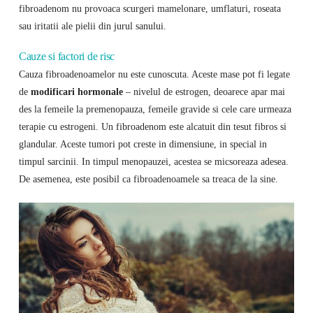
fibroadenom nu provoaca scurgeri mamelonare, umflaturi, roseata
sau iritatii ale pielii din jurul sanului.
Cauze si factori de risc
Cauza fibroadenoamelor nu este cunoscuta. Aceste mase pot fi legate
de
modificari hormonale
– nivelul de estrogen, deoarece apar mai
des la femeile la premenopauza, femeile gravide si cele care urmeaza
terapie cu estrogeni. Un fibroadenom este alcatuit din tesut fibros si
glandular. Aceste tumori pot creste in dimensiune, in special in
timpul sarcinii. In timpul menopauzei, acestea se micsoreaza adesea.
De asemenea, este posibil ca fibroadenoamele sa treaca de la sine.