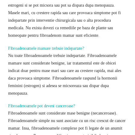
estrogeni si se pot micsora sau pot sa dispara dupa menopauza.
Masele mari, cu crestere rapida sau care provoaca simptome pot fi
indepartate prin interventie chirurgicala sau o alta procedura
medicala. Nu exista dovezi ca remediile pe baza de plante sau
homeopate pentru fibroadenom mamar sunt eficiente.
Fibroadenoamele mamare trebuie indepartate?
Nu toate fibroadenoamele trebuie indepartate. Fibroadenoamele
mamare sunt considerate benigne, iar tratamentul este de obicei
indicat doar pentru mase mari sau care au crestere rapida, mai ales
daca provoaca simptome. Fibroadenoamele raspund la hormonii
feminini (estrogen) si adesea se micsoreaza sau dispar dupa
menopauza.
Fibroadenoamele pot deveni canceroase?
Fibroadenoamele sunt considerate mase benigne (necanceroase).
Fibroadenoamele simple nu sunt asociate cu un risc crescut de cancer
mamar. Insa, fibroadenoamele complexe pot fi legate de un anumit