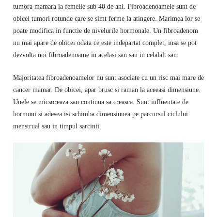
tumora mamara la femeile sub 40 de ani. Fibroadenoamele sunt de
obicei tumori rotunde care se simt ferme la atingere. Marimea lor se
poate modifica in functie de nivelurile hormonale. Un fibroadenom
nu mai apare de obicei odata ce este indepartat complet, insa se pot
dezvolta noi fibroadenoame in acelasi san sau in celalalt san.
Majoritatea fibroadenoamelor nu sunt asociate cu un risc mai mare de
cancer mamar. De obicei, apar brusc si raman la aceeasi dimensiune.
Unele se micsoreaza sau continua sa creasca. Sunt influentate de
hormoni si adesea isi schimba dimensiunea pe parcursul ciclului
menstrual sau in timpul sarcinii.