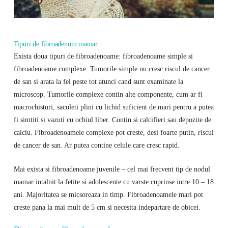
Tipuri de fibroadenom mamar
Exista doua tipuri de fibroadenoame: fibroadenoame simple si
fibroadenoame complexe. Tumorile simple nu cresc riscul de cancer
de san si arata la fel peste tot atunci cand sunt examinate la
microscop. Tumorile complexe contin alte componente, cum ar fi
macrochisturi, saculeti plini cu lichid suficient de mari pentru a putea
fi simtiti si vazuti cu ochiul liber. Contin si calcifieri sau depozite de
calciu. Fibroadenoamele complexe pot creste, desi foarte putin, riscul
de cancer de san. Ar putea contine celule care cresc rapid.
Mai exista si fibroadenoame juvenile – cel mai frecvent tip de nodul
mamar intalnit la fetite si adolescente cu varste cuprinse intre 10 – 18
ani. Majoritatea se micsoreaza in timp. Fibroadenoamele mari pot
creste pana la mai mult de 5 cm si necesita indepartare de obicei.