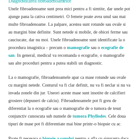
Diagnosticarea fibroadenoamelor
Unele fibroadenoame sunt prea mici pentru a fi simtite, dar unele pot
ajunge pana la cativa centimetri. O femeie poate avea unul sau mai
multe fibroadenoame. La palpare, acestea sunt rotunde sau ovale si
au margini bine definite. Sunt netede si mobile, de obicei ferme sau
cauciucate, dar nu moi. Unele fibroadenoame sunt identificate la o
procedura imagistica – precum o
mamografie
sau o
ecografie de
san
. In general, medicul va recomanda o ecografie, o mamografie
sau alte proceduri pentru a putea stabili un diagnostic.
La o mamografie, fibroadenoamele apar ca mase rotunde sau ovale
cu margini netede. Conturul va fi clar definit, nu va fi neclar si nu va
invada zonele din jur. Uneori aceste mase sunt insotite de calcifieri
grosiere (depuneri de calciu). Fibroadenoamele pot fi greu de
diferentiat la o ecografie sau o mamografie de o tumora de tesut
conjunctiv cunoscuta sub numele de
tumora Phyllodes
. Cele doua
tipuri de mase pot fi diferentiate mai bine printr-o biopsie cu ac.
Poate fi necesara o
biopsie a sanului
pentru a afla cu siguranta daca