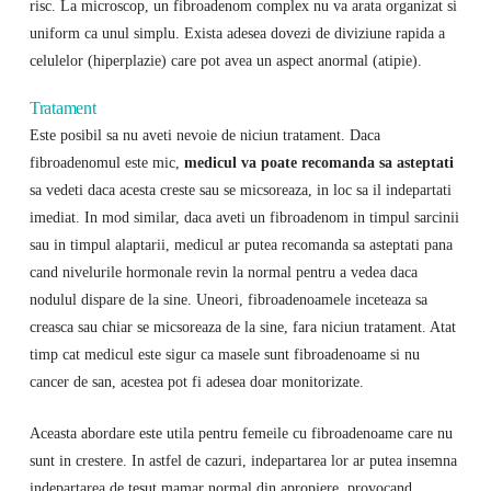
risc. La microscop, un fibroadenom complex nu va arata organizat si
uniform ca unul simplu. Exista adesea dovezi de diviziune rapida a
celulelor (hiperplazie) care pot avea un aspect anormal (atipie).
Tratament
Este posibil sa nu aveti nevoie de niciun tratament. Daca
fibroadenomul este mic,
medicul va poate recomanda sa asteptati
sa vedeti daca acesta creste sau se micsoreaza, in loc sa il indepartati
imediat. In mod similar, daca aveti un fibroadenom in timpul sarcinii
sau in timpul alaptarii, medicul ar putea recomanda sa asteptati pana
cand nivelurile hormonale revin la normal pentru a vedea daca
nodulul dispare de la sine. Uneori, fibroadenoamele inceteaza sa
creasca sau chiar se micsoreaza de la sine, fara niciun tratament. Atat
timp cat medicul este sigur ca masele sunt fibroadenoame si nu
cancer de san, acestea pot fi adesea doar monitorizate.
Aceasta abordare este utila pentru femeile cu fibroadenoame care nu
sunt in crestere. In astfel de cazuri, indepartarea lor ar putea insemna
indepartarea de tesut mamar normal din apropiere, provocand