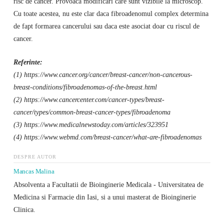
risc de cancer. Provoaca modificari care sunt vizibile la microscop.
Cu toate acestea, nu este clar daca fibroadenomul complex determina
de fapt formarea cancerului sau daca este asociat doar cu riscul de
cancer.
Referinte:
(1) https://www.cancer.org/cancer/breast-cancer/non-cancerous-
breast-conditions/fibroadenomas-of-the-breast.html
(2) https://www.cancercenter.com/cancer-types/breast-
cancer/types/common-breast-cancer-types/fibroadenoma
(3) https://www.medicalnewstoday.com/articles/323951
(4) https://www.webmd.com/breast-cancer/what-are-fibroadenomas
DESPRE AUTOR
Mancas Malina
Absolventa a Facultatii de Bioinginerie Medicala - Universitatea de
Medicina si Farmacie din Iasi, si a unui masterat de Bioinginerie
Clinica.