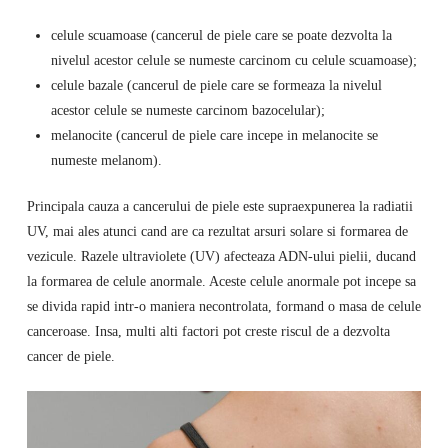
celule scuamoase (cancerul de piele care se poate dezvolta la
nivelul acestor celule se numeste carcinom cu celule scuamoase);
celule bazale (cancerul de piele care se formeaza la nivelul
acestor celule se numeste carcinom bazocelular);
melanocite (cancerul de piele care incepe in melanocite se
numeste melanom).
Principala cauza a cancerului de piele este supraexpunerea la radiatii
UV, mai ales atunci cand are ca rezultat arsuri solare si formarea de
vezicule. Razele ultraviolete (UV) afecteaza ADN-ului pielii, ducand
la formarea de celule anormale. Aceste celule anormale pot incepe sa
se divida rapid intr-o maniera necontrolata, formand o masa de celule
canceroase. Insa, multi alti factori pot creste riscul de a dezvolta
cancer de piele.