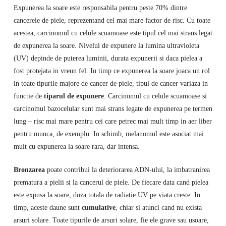
Expunerea la soare este responsabila pentru peste 70% dintre
cancerele de piele, reprezentand cel mai mare factor de risc. Cu toate
acestea, carcinomul cu celule scuamoase este tipul cel mai strans legat
de expunerea la soare. Nivelul de expunere la lumina ultravioleta
(UV) depinde de puterea luminii, durata expunerii si daca pielea a
fost protejata in vreun fel. In timp ce expunerea la soare joaca un rol
in toate tipurile majore de cancer de piele, tipul de cancer variaza in
functie de
tiparul de expunere
. Carcinomul cu celule scuamoase si
carcinomul bazocelular sunt mai strans legate de expunerea pe termen
lung – risc mai mare pentru cei care petrec mai mult timp in aer liber
pentru munca, de exemplu. In schimb, melanomul este asociat mai
mult cu expunerea la soare rara, dar intensa.
Bronzarea
poate contribui la deteriorarea ADN-ului, la imbatranirea
prematura a pielii si la cancerul de piele. De fiecare data cand pielea
este expusa la soare, doza totala de radiatie UV pe viata creste. In
timp, aceste daune sunt
cumulative
, chiar si atunci cand nu exista
arsuri solare. Toate tipurile de arsuri solare, fie ele grave sau usoare,