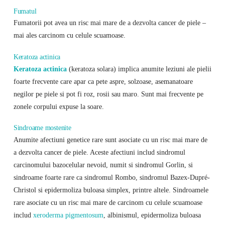
Fumatul
Fumatorii pot avea un risc mai mare de a dezvolta cancer de piele –
mai ales carcinom cu celule scuamoase.
Keratoza actinica
Keratoza actinica
(keratoza solara) implica anumite leziuni ale pielii
foarte frecvente care apar ca pete aspre, solzoase, asemanatoare
negilor pe piele si pot fi roz, rosii sau maro. Sunt mai frecvente pe
zonele corpului expuse la soare.
Sindroame mostenite
Anumite afectiuni genetice rare sunt asociate cu un risc mai mare de
a dezvolta cancer de piele. Aceste afectiuni includ sindromul
carcinomului bazocelular nevoid, numit si sindromul Gorlin, si
sindroame foarte rare ca sindromul Rombo, sindromul Bazex-Dupré-
Christol si epidermoliza buloasa simplex, printre altele. Sindroamele
rare asociate cu un risc mai mare de carcinom cu celule scuamoase
includ
xeroderma pigmentosum
, albinismul, epidermoliza buloasa