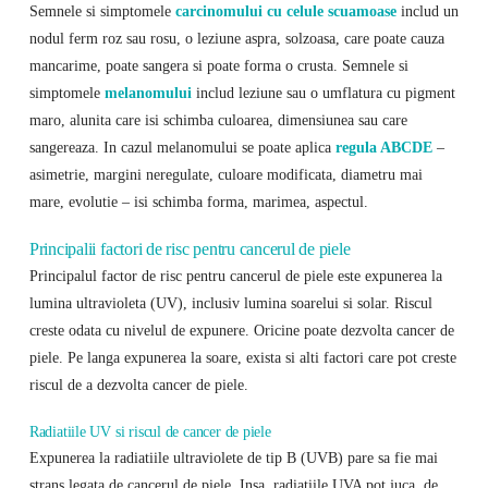
Semnele si simptomele
carcinomului cu celule scuamoase
includ un
nodul ferm roz sau rosu, o leziune aspra, solzoasa, care poate cauza
mancarime, poate sangera si poate forma o crusta. Semnele si
simptomele
melanomului
includ leziune sau o umflatura cu pigment
maro, alunita care isi schimba culoarea, dimensiunea sau care
sangereaza. In cazul melanomului se poate aplica
regula ABCDE
–
asimetrie, margini neregulate, culoare modificata, diametru mai
mare, evolutie – isi schimba forma, marimea, aspectul.
Principalii factori de risc pentru cancerul de piele
Principalul factor de risc pentru cancerul de piele este expunerea la
lumina ultravioleta (UV), inclusiv lumina soarelui si solar. Riscul
creste odata cu nivelul de expunere. Oricine poate dezvolta cancer de
piele. Pe langa expunerea la soare, exista si alti factori care pot creste
riscul de a dezvolta cancer de piele.
Radiatiile UV si riscul de cancer de piele
Expunerea la radiatiile ultraviolete de tip B (UVB) pare sa fie mai
strans legata de cancerul de piele. Insa, radiatiile UVA pot juca, de