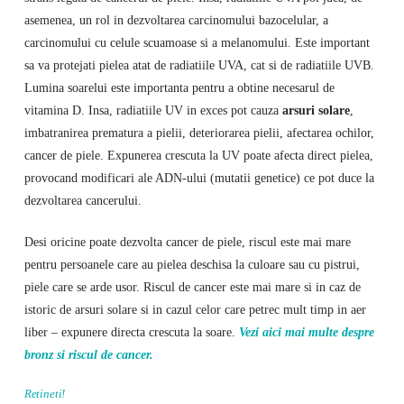
asemenea, un rol in dezvoltarea carcinomului bazocelular, a
carcinomului cu celule scuamoase si a melanomului. Este important
sa va protejati pielea atat de radiatiile UVA, cat si de radiatiile UVB.
Lumina soarelui este importanta pentru a obtine necesarul de
vitamina D. Insa, radiatiile UV in exces pot cauza
arsuri solare
,
imbatranirea prematura a pielii, deteriorarea pielii, afectarea ochilor,
cancer de piele. Expunerea crescuta la UV poate afecta direct pielea,
provocand modificari ale ADN-ului (mutatii genetice) ce pot duce la
dezvoltarea cancerului.
Desi oricine poate dezvolta cancer de piele, riscul este mai mare
pentru persoanele care au pielea deschisa la culoare sau cu pistrui,
piele care se arde usor. Riscul de cancer este mai mare si in caz de
istoric de arsuri solare si in cazul celor care petrec mult timp in aer
liber – expunere directa crescuta la soare.
Vezi aici mai multe despre
bronz si riscul de cancer.
Retineti!