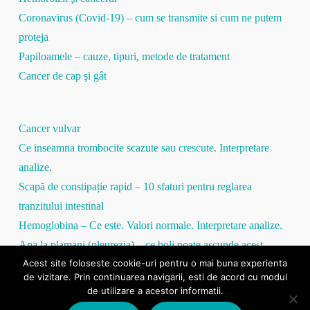
Coronavirus (Covid-19) – cum se transmite si cum ne putem
proteja
Papiloamele – cauze, tipuri, metode de tratament
Cancer de cap şi gât
Cancer vulvar
Ce inseamna trombocite scazute sau crescute. Interpretare
analize.
Scapă de constipație rapid – 10 sfaturi pentru reglarea
tranzitului intestinal
Hemoglobina – Ce este. Valori normale. Interpretare analize.
Apa la plamani (pleurezia) – ce boli poate ascunde acest
Acest site foloseste cookie-uri pentru o mai buna experienta
simptom
de vizitare. Prin continuarea navigarii, esti de acord cu modul
Proteina C Reactivă – tot ce trebuie să ştii
de utilizare a acestor informatii.
VSH mare / VSH mic – totul despre viteza de sedimentare a