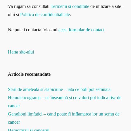
Va rugam sa consultati
Termenii si conditiile
de utilizare a site-
ului si
Politica de confidentialitate
.
Ne puteți contacta folosind
acest formular de contact
.
Harta site-ului
Articole recomandate
Stari de ameteala si slabiciune – iata ce boli pot semnala
Hemoleucograma – ce înseamnă și ce valori pot indica risc de
cancer
Ganglioni limfatici – cand poate fi inflamarea lor un semn de
cancer
Hemoroizii şi cancerul