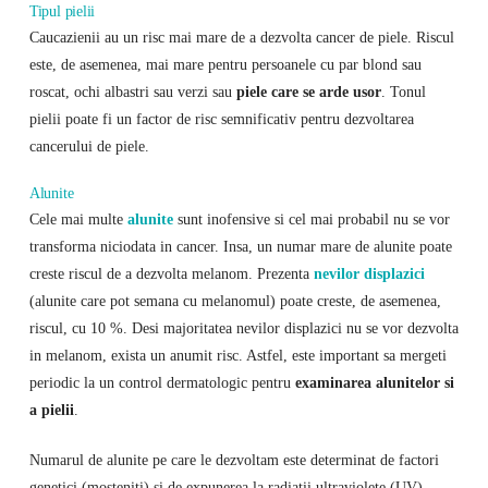
Tipul pielii
Caucazienii au un risc mai mare de a dezvolta cancer de piele. Riscul
este, de asemenea, mai mare pentru persoanele cu par blond sau
roscat, ochi albastri sau verzi sau
piele care se arde usor
. Tonul
pielii poate fi un factor de risc semnificativ pentru dezvoltarea
cancerului de piele.
Alunite
Cele mai multe
alunite
sunt inofensive si cel mai probabil nu se vor
transforma niciodata in cancer. Insa, un numar mare de alunite poate
creste riscul de a dezvolta melanom. Prezenta
nevilor displazici
(alunite care pot semana cu melanomul) poate creste, de asemenea,
riscul, cu 10 %. Desi majoritatea nevilor displazici nu se vor dezvolta
in melanom, exista un anumit risc. Astfel, este important sa mergeti
periodic la un control dermatologic pentru
examinarea alunitelor si
a pielii
.
Numarul de alunite pe care le dezvoltam este determinat de factori
genetici (mosteniti) si de expunerea la radiatii ultraviolete (UV).