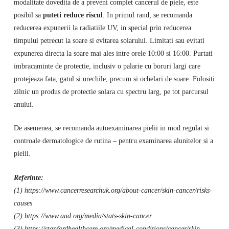
modalitate dovedita de a preveni complet cancerul de piele, este
posibil sa
puteti reduce riscul
. In primul rand, se recomanda
reducerea expunerii la radiatiile UV, in special prin reducerea
timpului petrecut la soare si evitarea solarului. Limitati sau evitati
expunerea directa la soare mai ales intre orele 10:00 si 16:00. Purtati
imbracaminte de protectie, inclusiv o palarie cu boruri largi care
protejeaza fata, gatul si urechile, precum si ochelari de soare. Folositi
zilnic un produs de protectie solara cu spectru larg, pe tot parcursul
anului.
De asemenea, se recomanda autoexaminarea pielii in mod regulat si
controale dermatologice de rutina – pentru examinarea alunitelor si a
pielii.
Referinte:
(1) https://www.cancerresearchuk.org/about-cancer/skin-cancer/risks-
causes
(2) https://www.aad.org/media/stats-skin-cancer
(3) https://stanfordhealthcare.org/medical-conditions/cancer/skin-