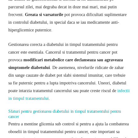
parcursul zilei, mai degraba decat in ​​doze mai mari, mai putin
frecvent.
Greata si varsaturile
pot provoca dificultati suplimentare
in controlul diabetului, in special daca se iau medicamente anti-
hiperglicemice puternice.
Gestionarea corecta a diabetului in timpul tratamentului pentru
cancer este esentiala. Cancerul si tratamentul pentru cancer pot
provoca
modificari metabolice care declanseaza sau agraveaza
simptomele diabetului
. De asemenea, nivelurile ridicate de zahar
din sange cauzate de diabet pot slabi sistemul imunitar, care trebuie
sa fie puternic pentru a lupta impotriva cancerului. Uneori, diabetul
poate intarzia tratamentul cancerului sau poate creste riscul de
infectii
in timpul tratamentului
.
Sfaturi pentru gestionarea diabetului in timpul tratamentului pentru
cancer
Pentru a mentine glicemia sub control si pentru a ajuta la combaterea
oboselii in timpul tratamentului pentru cancer, este important sa