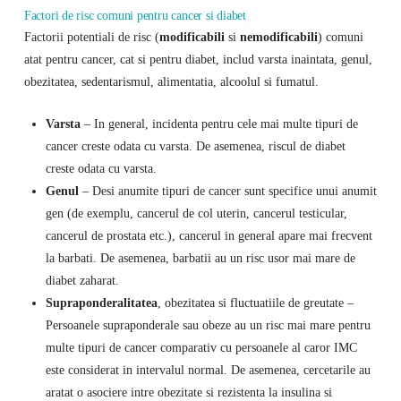
Factori de risc comuni pentru cancer si diabet
Factorii potentiali de risc (
modificabili
si
nemodificabili
) comuni
atat pentru cancer, cat si pentru diabet, includ varsta inaintata, genul,
obezitatea, sedentarismul, alimentatia, alcoolul si fumatul.
Varsta
– In general, incidenta pentru cele mai multe tipuri de
cancer creste odata cu varsta. De asemenea, riscul de diabet
creste odata cu varsta.
Genul
– Desi anumite tipuri de cancer sunt specifice unui anumit
gen (de exemplu, cancerul de col uterin, cancerul testicular,
cancerul de prostata etc.), cancerul in general apare mai frecvent
la barbati. De asemenea, barbatii au un risc usor mai mare de
diabet zaharat.
Supraponderalitatea
, obezitatea si fluctuatiile de greutate –
Persoanele supraponderale sau obeze au un risc mai mare pentru
multe tipuri de cancer comparativ cu persoanele al caror IMC
este considerat in intervalul normal. De asemenea, cercetarile au
aratat o asociere intre obezitate si rezistenta la insulina si