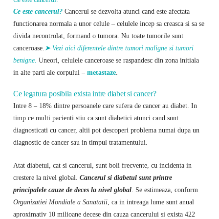
Ce este cancerul?
Cancerul se dezvolta atunci cand este afectata
functionarea normala a unor celule – celulele incep sa creasca si sa se
divida necontrolat, formand o tumora. Nu toate tumorile sunt
canceroase.
➤ Vezi aici diferentele dintre tumori maligne si tumori
benigne.
Uneori, celulele canceroase se raspandesc din zona initiala
in alte parti ale corpului –
metastaze
.
Ce legatura posibila exista intre diabet si cancer?
Intre 8 – 18% dintre persoanele care sufera de cancer au diabet. In
timp ce multi pacienti stiu ca sunt diabetici atunci cand sunt
diagnosticati cu cancer, altii pot descoperi problema numai dupa un
diagnostic de cancer sau in timpul tratamentului.
Atat diabetul, cat si cancerul, sunt boli frecvente, cu incidenta in
crestere la nivel global.
Cancerul si diabetul sunt printre
principalele cauze de deces la nivel global
. Se estimeaza, conform
Organizatiei Mondiale a Sanatatii
, ca in intreaga lume sunt anual
aproximativ 10 milioane decese din cauza cancerului si exista 422