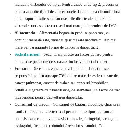
incidenta diabetului de tip 2. Pentru diabetul de tip 2, precum si
pentru anumite tipuri de cancer, unele date arata ca circumferinta
taliei, raportul talie-sold sau masurile directe ale adipozitatii
viscerale sunt asociate cu riscul mai mare, independent de IMC.
Alimentatia
– Alimentatia bogata in produse procesate, cu
continut mare de sare, zahar si grasimi este asociata cu risc mai
mare pentru anumite forme de cancer si diabet tip 2.
Sedentarismul
– Sedentarismul este un factor de risc pentru
numeroase probleme de sanatate, inclusiv diabet si cancer.
Fumatul
– Se estimeaza ca la nivel mondial, fumatul este
responsabil pentru aproape 70% dintre toate decesele cauzate de
cancer pulmonar, cancer de trahee sau cancerul bronhiilor.
Studiile sugereaza ca fumatul este, de asemenea, un factor de risc
independent pentru dezvoltarea diabetului.
Consumul de alcool
– Consumul de bauturi alcoolice, chiar si in
cantitati moderate, creste riscul pentru multe tipuri de cancer,
inclusiv cancere la nivelul cavitatii bucale, faringelui, laringelui,
esofagului, ficatului, colonului / rectului si sanului. De