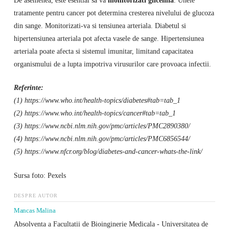
tratamente pentru cancer pot determina cresterea nivelului de glucoza
din sange. Monitorizati-va si tensiunea arteriala. Diabetul si
hipertensiunea arteriala pot afecta vasele de sange. Hipertensiunea
arteriala poate afecta si sistemul imunitar, limitand capacitatea
organismului de a lupta impotriva virusurilor care provoaca infectii.
Referinte:
(1) https://www.who.int/health-topics/diabetes#tab=tab_1
(2) https://www.who.int/health-topics/cancer#tab=tab_1
(3) https://www.ncbi.nlm.nih.gov/pmc/articles/PMC2890380/
(4) https://www.ncbi.nlm.nih.gov/pmc/articles/PMC6856544/
(5) https://www.nfcr.org/blog/diabetes-and-cancer-whats-the-link/
Sursa foto: Pexels
DESPRE AUTOR
Mancas Malina
Absolventa a Facultatii de Bioinginerie Medicala - Universitatea de