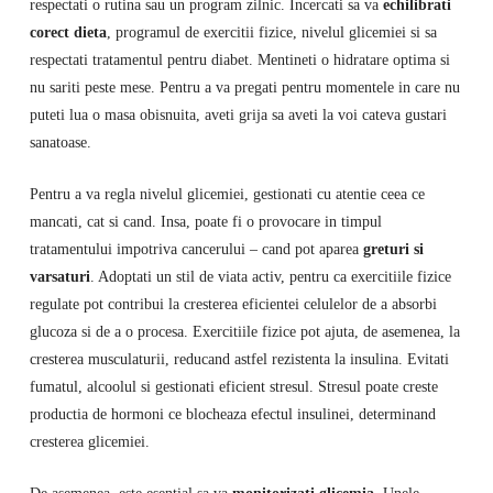
respectati o rutina sau un program zilnic. Incercati sa va
echilibrati
corect dieta
, programul de exercitii fizice, nivelul glicemiei si sa
respectati tratamentul pentru diabet. Mentineti o hidratare optima si
nu sariti peste mese. Pentru a va pregati pentru momentele in care nu
puteti lua o masa obisnuita, aveti grija sa aveti la voi cateva gustari
sanatoase.
Pentru a va regla nivelul glicemiei, gestionati cu atentie ceea ce
mancati, cat si cand. Insa, poate fi o provocare in timpul
tratamentului impotriva cancerului – cand pot aparea
greturi si
varsaturi
. Adoptati un stil de viata activ, pentru ca exercitiile fizice
regulate pot contribui la cresterea eficientei celulelor de a absorbi
glucoza si de a o procesa. Exercitiile fizice pot ajuta, de asemenea, la
cresterea musculaturii, reducand astfel rezistenta la insulina. Evitati
fumatul, alcoolul si gestionati eficient stresul. Stresul poate creste
productia de hormoni ce blocheaza efectul insulinei, determinand
cresterea glicemiei.
De asemenea, este esential sa va
monitorizati glicemia
. Unele