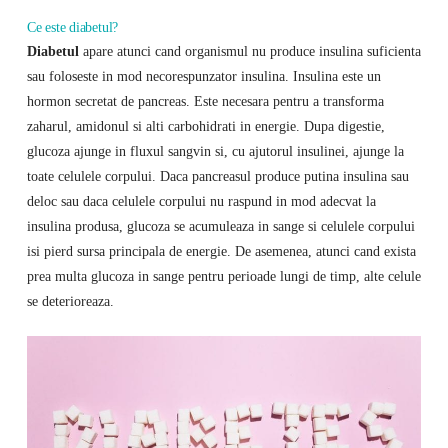
Ce este diabetul?
Diabetul
apare atunci cand organismul nu produce insulina suficienta
sau foloseste in mod necorespunzator insulina. Insulina este un
hormon secretat de pancreas. Este necesara pentru a transforma
zaharul, amidonul si alti carbohidrati in energie. Dupa digestie,
glucoza ajunge in fluxul sangvin si, cu ajutorul insulinei, ajunge la
toate celulele corpului. Daca pancreasul produce putina insulina sau
deloc sau daca celulele corpului nu raspund in mod adecvat la
insulina produsa, glucoza se acumuleaza in sange si celulele corpului
isi pierd sursa principala de energie. De asemenea, atunci cand exista
prea multa glucoza in sange pentru perioade lungi de timp, alte celule
se deterioreaza.