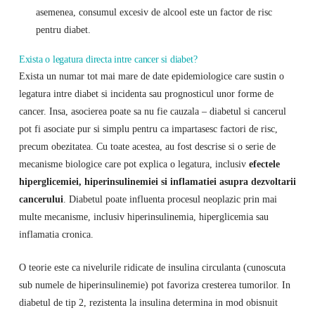
asemenea, consumul excesiv de alcool este un factor de risc
pentru diabet.
Exista o legatura directa intre cancer si diabet?
Exista un numar tot mai mare de date epidemiologice care sustin o
legatura intre diabet si incidenta sau prognosticul unor forme de
cancer. Insa, asocierea poate sa nu fie cauzala – diabetul si cancerul
pot fi asociate pur si simplu pentru ca impartasesc factori de risc,
precum obezitatea. Cu toate acestea, au fost descrise si o serie de
mecanisme biologice care pot explica o legatura, inclusiv
efectele
hiperglicemiei, hiperinsulinemiei si inflamatiei asupra dezvoltarii
cancerului
. Diabetul poate influenta procesul neoplazic prin mai
multe mecanisme, inclusiv hiperinsulinemia, hiperglicemia sau
inflamatia cronica.
O teorie este ca nivelurile ridicate de insulina circulanta (cunoscuta
sub numele de hiperinsulinemie) pot favoriza cresterea tumorilor. In
diabetul de tip 2, rezistenta la insulina determina in mod obisnuit