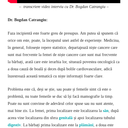
– transcriere video interviu cu Dr. Bogdan Catrangiu –
Dr. Bogdan Catrangiu:
Faza incipientă este foarte greu de presupus. Am putea să spunem că
orice om este, poate, la începutul unei astfel de experiențe. Medicina,
în general, folosește repere statistice, departajează niște cancere care
sunt mai frecvente la femei de niște cancere care sunt mai frecvente
la bărbați, arată care este ierarhia lor, situează povestea oncologică ca
a doua cauză de boală și deces după bolile cardiovasculare, adică
înzestrează această tematică cu niște informații foarte clare.
Problema este că, deși se știe, sau poate și femeile simt că este o
problemă, nu toate femeile se duc să își facă mamografie la timp.
Poate nu sunt convinse de adevărul celor spuse sau nu sunt atente,
mai bine zis. La femei, prima localizare este localizarea la
sân
, după
aceea vine localizarea din sfera
genitală
și apoi localizarea tubului
digestiv
. La bărbați prima localizare este la
plămâni
, a doua este