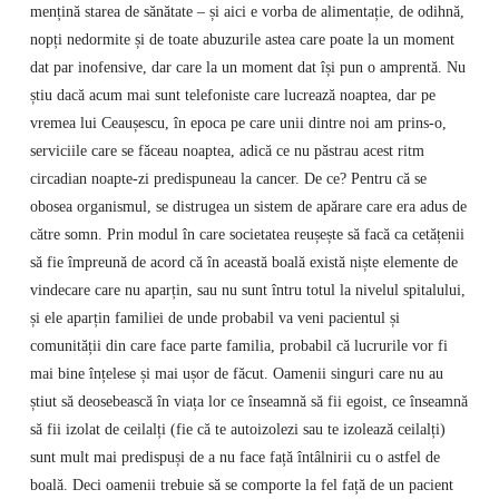
mențină starea de sănătate – și aici e vorba de alimentație, de odihnă,
nopți nedormite și de toate abuzurile astea care poate la un moment
dat par inofensive, dar care la un moment dat își pun o amprentă. Nu
știu dacă acum mai sunt telefoniste care lucrează noaptea, dar pe
vremea lui Ceaușescu, în epoca pe care unii dintre noi am prins-o,
serviciile care se făceau noaptea, adică ce nu păstrau acest ritm
circadian noapte-zi predispuneau la cancer. De ce? Pentru că se
obosea organismul, se distrugea un sistem de apărare care era adus de
către somn. Prin modul în care societatea reușește să facă ca cetățenii
să fie împreună de acord că în această boală există niște elemente de
vindecare care nu aparțin, sau nu sunt întru totul la nivelul spitalului,
și ele aparțin familiei de unde probabil va veni pacientul și
comunității din care face parte familia, probabil că lucrurile vor fi
mai bine înțelese și mai ușor de făcut. Oamenii singuri care nu au
știut să deosebească în viața lor ce înseamnă să fii egoist, ce înseamnă
să fii izolat de ceilalți (fie că te autoizolezi sau te izolează ceilalți)
sunt mult mai predispuși de a nu face față întâlnirii cu o astfel de
boală. Deci oamenii trebuie să se comporte la fel față de un pacient