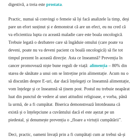
digestivă, a treia este
prostata
.
Practic, numai să convingi o femeie să își facă analizele la timp, deși
pare un efort susținut și e demonstrat că are un efect, eu nu cred că
va eficientiza lupta cu această maladie care este boala oncologică.
Trebuie legată o dezbatere care să îngăduie omului (care poate va
deveni, poate nu va deveni pacient cu boală oncologică) să fie tot
timpul prezent în această direcție. Asta ce înseamnă? Prevenția în
cancer promovează niște bune reguli de viață:
alimenția
– 80% din
starea de sănătate a unui om se întreține prin alimentație. Acum nu o
să discutăm despre E-uri, dar dacă înțelegeți ce înseamnă alimentație,
vom înțelege și ce înseamnă să ținem post. Postul nu trebuie neapărat
luat din punctul de vedere al unei atitudini religioase, e vorba, până
la urmă, de a fi cumpătat. Biserica demonstrează întotdeauna că
există și o înțelepciune a cuvântului dacă el este așezat pe un
piedestal, și denumește prevenția o „floare a virtuții cumpătării”.
Deci, practic, oameni învață prin a fi cumpătați cum ar trebui să-și