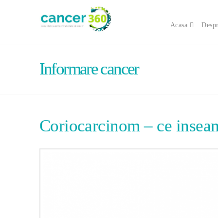
Acasa
Despr
Informare cancer
Coriocarcinom – ce insea