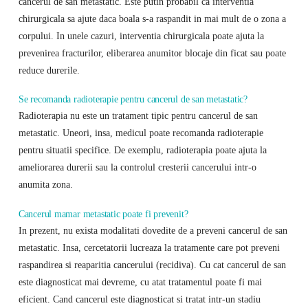
cancerul de san metastatic. Este putin probabil ca interventia
chirurgicala sa ajute daca boala s-a raspandit in mai mult de o zona a
corpului. In unele cazuri, interventia chirurgicala poate ajuta la
prevenirea fracturilor, eliberarea anumitor blocaje din ficat sau poate
reduce durerile.
Se recomanda radioterapie pentru cancerul de san metastatic?
Radioterapia nu este un tratament tipic pentru cancerul de san
metastatic. Uneori, insa, medicul poate recomanda radioterapie
pentru situatii specifice. De exemplu, radioterapia poate ajuta la
ameliorarea durerii sau la controlul cresterii cancerului intr-o
anumita zona.
Cancerul mamar metastatic poate fi prevenit?
In prezent, nu exista modalitati dovedite de a preveni cancerul de san
metastatic. Insa, cercetatorii lucreaza la tratamente care pot preveni
raspandirea si reaparitia cancerului (recidiva). Cu cat cancerul de san
este diagnosticat mai devreme, cu atat tratamentul poate fi mai
eficient. Cand cancerul este diagnosticat si tratat intr-un stadiu