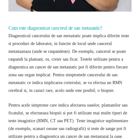
Cum este diagnosticat cancerul de san metastatic?
Diagnosticul cancerului de san metastatic poate implica diferite teste
si proceduri de laborator, in functie de locul unde cancerul
metastazeaza (unde se raspandeste). De exemplu, cancerul se poate
raspandi la plamani, os, creier sau ficat. Testele utilizate pentru a
diagnostica un cancer de san metastatic pot fi diferite pentru fiecare
zona sau organ implicat. Pentru simptomele cancerului de san
metastatic ce indica implicarea creierului, se va efectua un RMN
cerebral si, in cazuri rare, acolo unde este posibil, o biopsie.
Pentru acele simptome care indica afectarea oaselor, plamanilor sau
ficatului, se efectueaza biopsii si pot fi utilizate mai multe tipuri de
teste imagistice (RMN, CT sau PET). Teste imagistice suplimentare
(de exemplu, scanari osoase sau radiografii) si teste de sange pot fi
utilizate pentru a diagnostica un cancer de san metastazat la oase.