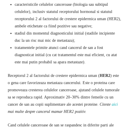
caracteristicile celulelor canceroase (biologia sau subtipul
celulelor), inclusiv statutul receptorului hormonal si statutul
receptorului 2 al factorului de crestere epidermica uman (HER2),
ambele etichetate ca fiind pozitive sau negative;
stadiul din momentul diagnosticului initial (stadiile incipiente
duc la un risc mai mic de metastaza);
tratamentele primite atunci cand cancerul de san a fost
diagnosticat initial (cu cat tratamentul este mai eficient, cu atat
este mai putin probabil sa apara metastaze).
Receptorul 2 al factorului de crestere epidermica uman (
HER2
) este
o gena care favorizeaza metastaza cancerului. Este o proteina care
promoveaza cresterea celulelor canceroase, ajutand celulele tumorale
sa se reproduca rapid. Aproximativ 20–30% dintre femeile cu un
cancer de san au copii suplimentare ale acestei proteine.
Citeste
aici
mai multe despre cancerul mamar HER2 pozitiv.
Cand celulele canceroase de san se raspandesc in diferite parti ale