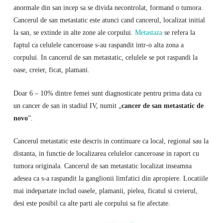
anormale din san incep sa se divida necontrolat, formand o tumora.
Cancerul de san metastatic este atunci cand cancerul, localizat initial
la san, se extinde in alte zone ale corpului.
Metastaza
se refera la
faptul ca celulele canceroase s-au raspandit intr-o alta zona a
corpului. In cancerul de san metastatic, celulele se pot raspandi la
oase, creier, ficat, plamani.
Doar 6 – 10% dintre femei sunt diagnosticate pentru prima data cu
un cancer de san in stadiul IV, numit „
cancer de san metastatic de
novo
”.
Cancerul metastatic este descris in continuare ca local, regional sau la
distanta, in functie de localizarea celulelor canceroase in raport cu
tumora originala. Cancerul de san metastatic localizat inseamna
adesea ca s-a raspandit la ganglionii limfatici din apropiere. Locatiile
mai indepartate includ oasele, plamanii, pielea, ficatul si creierul,
desi este posibil ca alte parti ale corpului sa fie afectate.