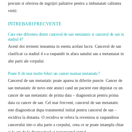
precum si oferirea de ingrijiri paliative pentru a imbunatati calitatea
vietii.
INTREBARI FRECVENTE
Care este diferenta dintre cancerul de san metastatic si cancerul de san in
stadiul 4?
Acesti doi termeni inseamna in esenta acelasi lucru. Cancerul de san
clasificat ca stadiul 4 s-a raspandit in afara sanului sau a metastazat in
alte parti ale corpului.
Poate fi de mai multe feluri un cancer mamar metastatic?
Cancerul de san metastatic poate aparea in diferite puncte. Cancer de
san metastatic de novo este atunci cand un pacient este depistat cu un
cancer de san metastatic de prima data – diagnosticat pentru prima
data cu cancer de san. Cel mai frecvent, cancerul de san metastatic
este diagnosticat dupa tratamentul initial pentru cancerul de san –
recidiva la distanta. O recidiva se refera la revenirea si raspandirea
cancerului intr-o alta parte a corpului, ceea ce se poate intampla chiar