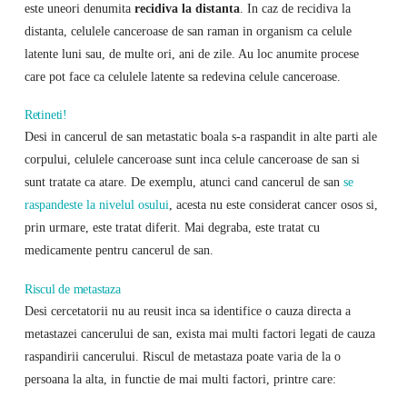
este uneori denumita
recidiva la distanta
. In caz de recidiva la
distanta, celulele canceroase de san raman in organism ca celule
latente luni sau, de multe ori, ani de zile. Au loc anumite procese
care pot face ca celulele latente sa redevina celule canceroase.
Retineti!
Desi in cancerul de san metastatic boala s-a raspandit in alte parti ale
corpului, celulele canceroase sunt inca celule canceroase de san si
sunt tratate ca atare. De exemplu, atunci cand cancerul de san
se
raspandeste la nivelul osului
, acesta nu este considerat cancer osos si,
prin urmare, este tratat diferit. Mai degraba, este tratat cu
medicamente pentru cancerul de san.
Riscul de metastaza
Desi cercetatorii nu au reusit inca sa identifice o cauza directa a
metastazei cancerului de san, exista mai multi factori legati de cauza
raspandirii cancerului. Riscul de metastaza poate varia de la o
persoana la alta, in functie de mai multi factori, printre care: