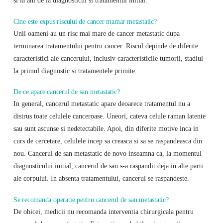
si la ani de la diagnosticul si tratamentul initial.
Cine este expus riscului de cancer mamar metastatic?
Unii oameni au un risc mai mare de cancer metastatic dupa
terminarea tratamentului pentru cancer. Riscul depinde de diferite
caracteristici ale cancerului, inclusiv caracteristicile tumorii, stadiul
la primul diagnostic si tratamentele primite.
De ce apare cancerul de san metastatic?
In general, cancerul metastatic apare deoarece tratamentul nu a
distrus toate celulele canceroase. Uneori, cateva celule raman latente
sau sunt ascunse si nedetectabile. Apoi, din diferite motive inca in
curs de cercetare, celulele incep sa creasca si sa se raspandeasca din
nou. Cancerul de san metastatic de novo inseamna ca, la momentul
diagnosticului initial, cancerul de san s-a raspandit deja in alte parti
ale corpului. In absenta tratamentului, cancerul se raspandeste.
Se recomanda operatie pentru cancerul de san metastatic?
De obicei, medicii nu recomanda interventia chirurgicala pentru