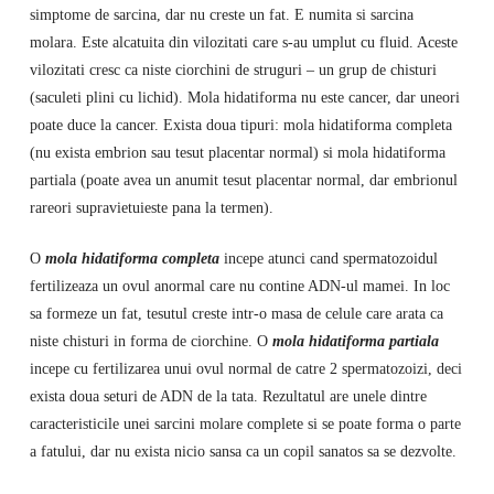
simptome de sarcina, dar nu creste un fat. E numita si sarcina
molara. Este alcatuita din vilozitati care s-au umplut cu fluid. Aceste
vilozitati cresc ca niste ciorchini de struguri – un grup de chisturi
(saculeti plini cu lichid). Mola hidatiforma nu este cancer, dar uneori
poate duce la cancer. Exista doua tipuri: mola hidatiforma completa
(nu exista embrion sau tesut placentar normal) si mola hidatiforma
partiala (poate avea un anumit tesut placentar normal, dar embrionul
rareori supravietuieste pana la termen).
O
mola hidatiforma completa
incepe atunci cand spermatozoidul
fertilizeaza un ovul anormal care nu contine ADN-ul mamei. In loc
sa formeze un fat, tesutul creste intr-o masa de celule care arata ca
niste chisturi in forma de ciorchine. O
mola hidatiforma partiala
incepe cu fertilizarea unui ovul normal de catre 2 spermatozoizi, deci
exista doua seturi de ADN de la tata. Rezultatul are unele dintre
caracteristicile unei sarcini molare complete si se poate forma o parte
a fatului, dar nu exista nicio sansa ca un copil sanatos sa se dezvolte.