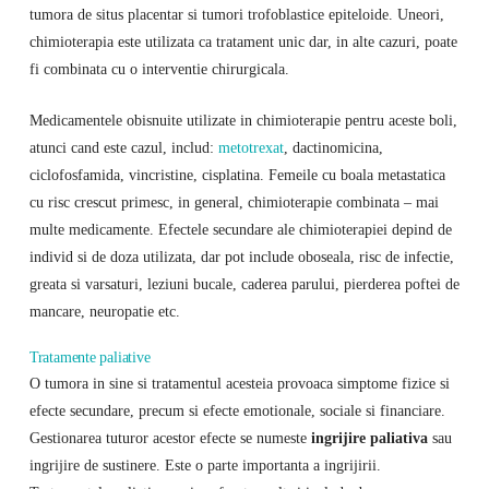
tumora de situs placentar si tumori trofoblastice epiteloide. Uneori,
chimioterapia este utilizata ca tratament unic dar, in alte cazuri, poate
fi combinata cu o interventie chirurgicala.
Medicamentele obisnuite utilizate in chimioterapie pentru aceste boli,
atunci cand este cazul, includ:
metotrexat
, dactinomicina,
ciclofosfamida, vincristine, cisplatina. Femeile cu boala metastatica
cu risc crescut primesc, in general, chimioterapie combinata – mai
multe medicamente. Efectele secundare ale chimioterapiei depind de
individ si de doza utilizata, dar pot include oboseala, risc de infectie,
greata si varsaturi, leziuni bucale, caderea parului, pierderea poftei de
mancare, neuropatie etc.
Tratamente paliative
O tumora in sine si tratamentul acesteia provoaca simptome fizice si
efecte secundare, precum si efecte emotionale, sociale si financiare.
Gestionarea tuturor acestor efecte se numeste
ingrijire paliativa
sau
ingrijire de sustinere. Este o parte importanta a ingrijirii.