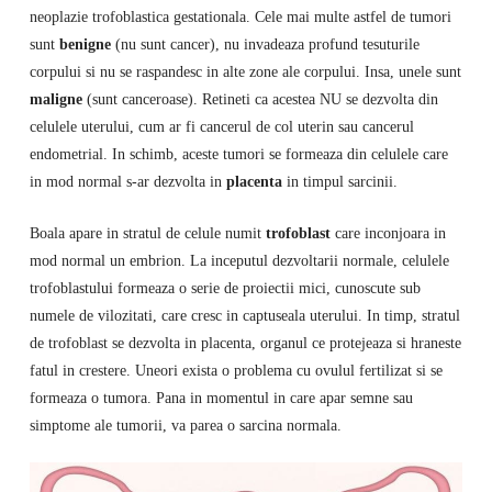
neoplazie trofoblastica gestationala. Cele mai multe astfel de tumori
sunt
benigne
(nu sunt cancer), nu invadeaza profund tesuturile
corpului si nu se raspandesc in alte zone ale corpului. Insa, unele sunt
maligne
(sunt canceroase). Retineti ca acestea NU se dezvolta din
celulele uterului, cum ar fi cancerul de col uterin sau cancerul
endometrial. In schimb, aceste tumori se formeaza din celulele care
in mod normal s-ar dezvolta in
placenta
in timpul sarcinii.
Boala apare in stratul de celule numit
trofoblast
care inconjoara in
mod normal un embrion. La inceputul dezvoltarii normale, celulele
trofoblastului formeaza o serie de proiectii mici, cunoscute sub
numele de vilozitati, care cresc in captuseala uterului. In timp, stratul
de trofoblast se dezvolta in placenta, organul ce protejeaza si hraneste
fatul in crestere. Uneori exista o problema cu ovulul fertilizat si se
formeaza o tumora. Pana in momentul in care apar semne sau
simptome ale tumorii, va parea o sarcina normala.