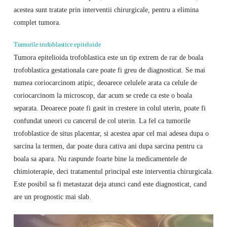
acestea sunt tratate prin interventii chirurgicale, pentru a elimina
complet tumora.
Tumorile trofoblastice epiteloide
Tumora epitelioida trofoblastica este un tip extrem de rar de boala
trofoblastica gestationala care poate fi greu de diagnosticat. Se mai
numea coriocarcinom atipic, deoarece celulele arata ca celule de
coriocarcinom la microscop, dar acum se crede ca este o boala
separata. Deoarece poate fi gasit in crestere in colul uterin, poate fi
confundat uneori cu cancerul de col uterin. La fel ca tumorile
trofoblastice de situs placentar, si acestea apar cel mai adesea dupa o
sarcina la termen, dar poate dura cativa ani dupa sarcina pentru ca
boala sa apara. Nu raspunde foarte bine la medicamentele de
chimioterapie, deci tratamentul principal este interventia chirurgicala.
Este posibil sa fi metastazat deja atunci cand este diagnosticat, cand
are un prognostic mai slab.