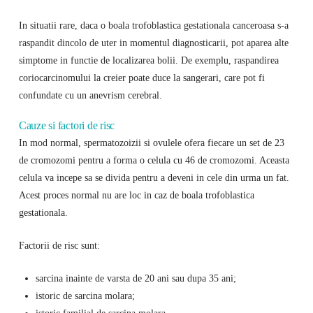
In situatii rare, daca o boala trofoblastica gestationala canceroasa s-a
raspandit dincolo de uter in momentul diagnosticarii, pot aparea alte
simptome in functie de localizarea bolii. De exemplu, raspandirea
coriocarcinomului la creier poate duce la sangerari, care pot fi
confundate cu un anevrism cerebral.
Cauze si factori de risc
In mod normal, spermatozoizii si ovulele ofera fiecare un set de 23
de cromozomi pentru a forma o celula cu 46 de cromozomi. Aceasta
celula va incepe sa se divida pentru a deveni in cele din urma un fat.
Acest proces normal nu are loc in caz de boala trofoblastica
gestationala.
Factorii de risc sunt:
sarcina inainte de varsta de 20 ani sau dupa 35 ani;
istoric de sarcina molara;
istoric familial de sarcina molara.