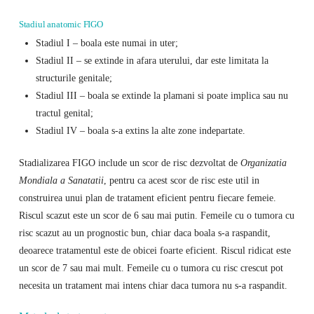
Stadiul anatomic FIGO
Stadiul I – boala este numai in uter;
Stadiul II – se extinde in afara uterului, dar este limitata la
structurile genitale;
Stadiul III – boala se extinde la plamani si poate implica sau nu
tractul genital;
Stadiul IV – boala s-a extins la alte zone indepartate.
Stadializarea FIGO include un scor de risc dezvoltat de
Organizatia
Mondiala a Sanatatii
, pentru ca acest scor de risc este util in
construirea unui plan de tratament eficient pentru fiecare femeie.
Riscul scazut este un scor de 6 sau mai putin. Femeile cu o tumora cu
risc scazut au un prognostic bun, chiar daca boala s-a raspandit,
deoarece tratamentul este de obicei foarte eficient. Riscul ridicat este
un scor de 7 sau mai mult. Femeile cu o tumora cu risc crescut pot
necesita un tratament mai intens chiar daca tumora nu s-a raspandit.