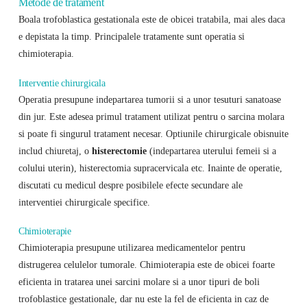
Metode de tratament
Boala trofoblastica gestationala este de obicei tratabila, mai ales daca
e depistata la timp. Principalele tratamente sunt operatia si
chimioterapia.
Interventie chirurgicala
Operatia presupune indepartarea tumorii si a unor tesuturi sanatoase
din jur. Este adesea primul tratament utilizat pentru o sarcina molara
si poate fi singurul tratament necesar. Optiunile chirurgicale obisnuite
includ chiuretaj, o
histerectomie
(indepartarea uterului femeii si a
colului uterin), histerectomia supracervicala etc. Inainte de operatie,
discutati cu medicul despre posibilele efecte secundare ale
interventiei chirurgicale specifice.
Chimioterapie
Chimioterapia presupune utilizarea medicamentelor pentru
distrugerea celulelor tumorale. Chimioterapia este de obicei foarte
eficienta in tratarea unei sarcini molare si a unor tipuri de boli
trofoblastice gestationale, dar nu este la fel de eficienta in caz de