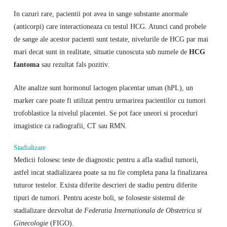
In cazuri rare, pacientii pot avea in sange substante anormale
(anticorpi) care interactioneaza cu testul HCG. Atunci cand probele
de sange ale acestor pacienti sunt testate, nivelurile de HCG par mai
mari decat sunt in realitate, situatie cunoscuta sub numele de
HCG
fantoma
sau rezultat fals pozitiv.
Alte analize sunt hormonul lactogen placentar uman (hPL), un
marker care poate fi utilizat pentru urmarirea pacientilor cu tumori
trofoblastice la nivelul placentei. Se pot face uneori si proceduri
imagistice ca radiografii, CT sau RMN.
Stadializare
Medicii folosesc teste de diagnostic pentru a afla stadiul tumorii,
astfel incat stadializarea poate sa nu fie completa pana la finalizarea
tuturor testelor. Exista diferite descrieri de stadiu pentru diferite
tipuri de tumori. Pentru aceste boli, se foloseste sistemul de
stadializare dezvoltat de
Federatia Internationala de Obstetrica si
Ginecologie
(FIGO).