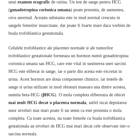
unui
examen ecografic
de rutina. Un test de sange pentru HCG
(
gonadotropina corionica umana
) poate prezenta, de asemenea,
ceva anormal. Aceasta substanta este in mod normal crescuta in
sangele femeilor insarcinate, dar poate fi foarte mare daca vorbim de
boala trofoblastica gestationala.
Celulele trofoblastice ale placentei normale si ale tumorilor
trofoblastice gestationale formeaza un hormon numit gonadotropina
corionica umana sau HCG, care este vital in sustinerea unei sarcini.
HCG este eliberat in sange, iar o parte din acesta este excretat in
urina. Acest hormon are doua componente chimice, iar testele de
sange si urina utilizate in mod obisnuit masoara una dintre acestea,
numita beta-HCG (
βHCG
). O mola completa elibereaza de obicei
mai mult HCG decat o placenta normala
, astfel incat depistarea
unor niveluri mai mari poate fi un semn ca este prezenta o mola
completa. Cu toate acestea, nu toate femeile cu boala trofoblastica
gestationala au niveluri de HCG mai mari decat cele observate intr-o
sarcina normala.