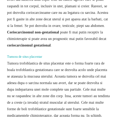
raspandi in tot corpul, inclusiv in uter, plamani si creier. Rareori, se
pot dezvolta coriocarcinoame care nu au legatura cu sarcina. Acestea
pot fi gasite in alte zone decat uterul si pot aparea atat la barbati, cat
si la femei. Se pot dezvolta in ovare, testicule, piept sau abdomen.
Coriocarcinomul non-gestational
poate fi mai putin receptiv la
chimioterapie si poate avea un prognostic mai putin favorabil decat
coriocarcinomul gestational
.
Tumora de situs placentar
Tumora trofoblastica de situs placentar este o forma foarte rara de
boala trofoblastica gestationara care se dezvolta acolo unde placenta
se ataseaza la mucoasa uterului. Aceasta tumora se dezvolta cel mai
adesea dupa o sarcina normala sau avort, dar se poate dezvolta si
dupa indepartarea unei mole complete sau partiale. Cele mai multe
nu se raspandesc in alte zone din corp. Insa, aceste tumori au tendinta
de a creste (a invada) stratul muscular al uterului. Cele mai multe
forme de boli trofoblastice gestationale sunt foarte sensibile la
medicamentele chimioterapice, dar aceasta forma nu. In schimb,