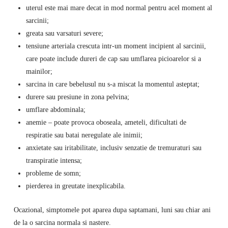
uterul este mai mare decat in mod normal pentru acel moment al
sarcinii;
greata sau varsaturi severe;
tensiune arteriala crescuta intr-un moment incipient al sarcinii,
care poate include dureri de cap sau umflarea picioarelor si a
mainilor;
sarcina in care bebelusul nu s-a miscat la momentul asteptat;
durere sau presiune in zona pelvina;
umflare abdominala;
anemie – poate provoca oboseala, ameteli, dificultati de
respiratie sau batai neregulate ale inimii;
anxietate sau iritabilitate, inclusiv senzatie de tremuraturi sau
transpiratie intensa;
probleme de somn;
pierderea in greutate inexplicabila.
Ocazional, simptomele pot aparea dupa saptamani, luni sau chiar ani
de la o sarcina normala si nastere.