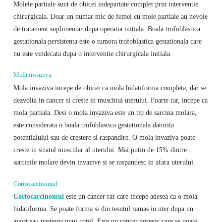
Molele partiale sunt de obicei indepartate complet prin interventie
chirurgicala. Doar un numar mic de femei cu mole partiale au nevoie
de tratament suplimentar dupa operatia initiala. Boala trofoblastica
gestationala persistenta este o tumora trofoblastica gestationala care
nu este vindecata dupa o interventie chirurgicala initiala.
Mola invaziva
Mola invaziva incepe de obicei ca mola hidatiforma completa, dar se
dezvolta in cancer si creste in muschiul uterului. Foarte rar, incepe ca
mola partiala. Desi o mola invaziva este un tip de sarcina molara,
este considerata o boala trofoblastica gestationala datorita
potentialului sau de crestere si raspandire. O mola invaziva poate
creste in stratul muscular al uterului. Mai putin de 15% dintre
sarcinile molare devin invazive si se raspandesc in afara uterului.
Coriocarcinomul
Coriocarcinomul
este un cancer rar care incepe adesea ca o mola
hidatiforma. Se poate forma si din tesutul ramas in uter dupa un
avort sau nasterea unui copil. Este un cancer agresiv care se poate