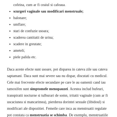
cofeina, cum ar fi ceaiul si cafeaua.
scurgeri vaginale sau modificari menstruale;
balonare;
umflare;
stari de confuzie usoara;
scaderea cantitatii de urina;
scadere in greutate;
ameteli;
piele palida etc.
Daca aceste efecte sunt usoare, pot disparea in cateva zile sau cateva
saptamani. Daca sunt mai severe sau nu dispar, discutati cu medicul.
Cele mai frecvente efecte secundare pe care le au oamenii cand iau
tamoxifen sunt
simptomele menopauzei
. Acestea includ bufeuri,
transpiratii nocturne si tulburari de somn, iritatii vaginale (cum ar fi
uscaciunea si mancarimea), pierderea dorintei sexuale (libidoul) si
modificari ale dispozitiei. Femeile care inca au menstruatii regulate
pot constata ca
menstruatia se schimba
. De exemplu, menstruatiile