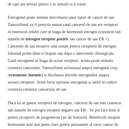
de care are nevoie pentru a se inmulti si a creste.
Estrogenul poate stimula dezvoltarea unor tipuri de cancer de san.
Tamoxifenul va fi prescris numai cand cancerul de san are receptori
in interiorul celulei care se leaga de hormonul estrogen (cunoscut sub
numele de
estrogen receptor pozitiv
sau cancer de san ER +).
Cancerele de san invazive sunt testate pentru receptorii de estrogen
folosind probe dintr-o biopsie sau dupa o interventie chirurgicala.
Cand estrogenul se leaga de acesti receptori, acesta poate stimula
cresterea cancerului. Tamoxifenul actioneaza asupra intregului corp
(
tratament sistemic
) si blocheaza efectele estrogenilor asupra
acestor receptori. Acest lucru opreaste estrogenul si astfel se reduce
cresterea celulelor cancerului de san.
Daca nu se gasesc receptori de estrogen, cancerul de san este cunoscut
sub numele de estrogen receptor negativ sau ER-. Se pot face teste si
pentru receptorii de progesteron (un alt hormon). Beneficiile terapiei
hormonale sunt mai putin clare pentru persoanele al caror cancer de