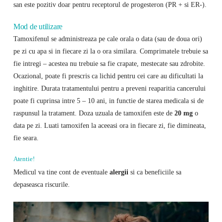
san este pozitiv doar pentru receptorul de progesteron (PR + si ER-).
Mod de utilizare
Tamoxifenul se administreaza pe cale orala o data (sau de doua ori)
pe zi cu apa si in fiecare zi la o ora similara. Comprimatele trebuie sa
fie intregi – acestea nu trebuie sa fie crapate, mestecate sau zdrobite.
Ocazional, poate fi prescris ca lichid pentru cei care au dificultati la
inghitire. Durata tratamentului pentru a preveni reaparitia cancerului
poate fi cuprinsa intre 5 – 10 ani, in functie de starea medicala si de
raspunsul la tratament. Doza uzuala de tamoxifen este de
20 mg
o
data pe zi. Luati tamoxifen la aceeasi ora in fiecare zi, fie dimineata,
fie seara.
Atentie!
Medicul va tine cont de eventuale
alergii
si ca beneficiile sa
depaseasca riscurile.