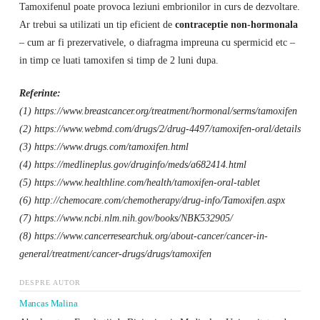
Tamoxifenul poate provoca leziuni embrionilor in curs de dezvoltare.
Ar trebui sa utilizati un tip eficient de
contraceptie non-hormonala
– cum ar fi prezervativele, o diafragma impreuna cu spermicid etc –
in timp ce luati tamoxifen si timp de 2 luni dupa.
Referinte:
(1) https://www.breastcancer.org/treatment/hormonal/serms/tamoxifen
(2) https://www.webmd.com/drugs/2/drug-4497/tamoxifen-oral/details
(3) https://www.drugs.com/tamoxifen.html
(4) https://medlineplus.gov/druginfo/meds/a682414.html
(5) https://www.healthline.com/health/tamoxifen-oral-tablet
(6) http://chemocare.com/chemotherapy/drug-info/Tamoxifen.aspx
(7) https://www.ncbi.nlm.nih.gov/books/NBK532905/
(8) https://www.cancerresearchuk.org/about-cancer/cancer-in-
general/treatment/cancer-drugs/drugs/tamoxifen
DESPRE AUTOR
Mancas Malina