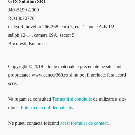
GTS Solution SRL
J40 /5199 /2000
RO13070776
Calea Rahovei nr.266-268, corp 3, etaj 1, axele A-B 1/2,
stâlpii 12-14, camera 09A, sector 5
Bucuresti, Bucuresti
Copyright © 2018 – toate materialele prezentate pe site sunt
proprietatea www.cancer360.ro si nu pot fi preluate fara acord
scris.
Va rugam sa consultati
Termenii si conditiile
de utilizare a site-
ului si
Politica de confidentialitate
.
Ne puteți contacta folosind
acest formular de contact
.