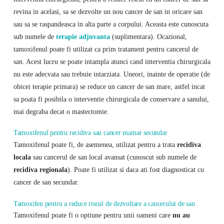
revina in acelasi, sa se dezvolte un nou cancer de san in oricare san
sau sa se raspandeasca in alta parte a corpului. Aceasta este cunoscuta
sub numele de
terapie adjuvanta
(suplimentara). Ocazional,
tamoxifenul poate fi utilizat ca prim tratament pentru cancerul de
san. Acest lucru se poate intampla atunci cand interventia chirurgicala
nu este adecvata sau trebuie intarziata. Uneori, inainte de operatie (de
obicei terapie primara) se reduce un cancer de san mare, astfel incat
sa poata fi posibila o interventie chirurgicala de conservare a sanului,
mai degraba decat o mastectomie.
Tamoxifenul pentru recidiva sau cancer mamar secundar
Tamoxifenul poate fi, de asemenea, utilizat pentru a trata
recidiva
locala
sau cancerul de san local avansat (cunoscut sub numele de
recidiva regionala
). Poate fi utilizat si daca ati fost diagnosticat cu
cancer de san secundar.
Tamoxifen pentru a reduce riscul de dezvoltare a cancerului de san
Tamoxifenul poate fi o optiune pentru unii oameni care
nu au