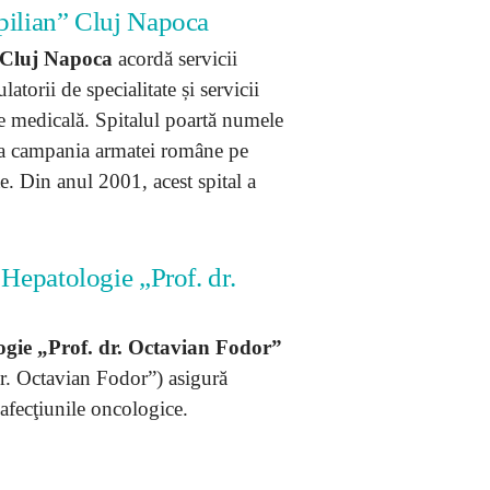
apilian” Cluj Napoca
” Cluj Napoca
acordă servicii
torii de specialitate și servicii
ie medicală. Spitalul poartă numele
 la campania armatei române pe
. Din anul 2001, acest spital a
 Hepatologie „Prof. dr.
logie „Prof. dr. Octavian Fodor”
Dr. Octavian Fodor”) asigură
 afecţiunile oncologice.