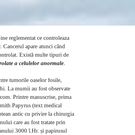
bine reglementat ce controleaza
r. Cancerul apare atunci când
ontrolat. Există multe tipuri de
trolate a celulelor anormale
.
tre tumorile oaselor fosile,
hi. La mumii au fost observate
rcom. Printre manuscrise, prima
Smith Papyrus (text medical
tean antic cu privire la chirurgia
ului care au fost tratate prin
anului 3000 î.Hr. și papirusul