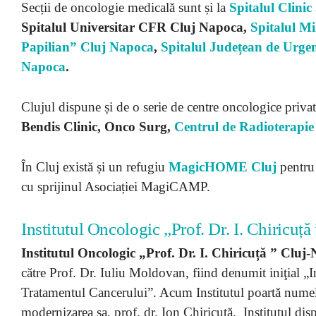
Secții de oncologie medicală sunt și la
Spitalul Clini
Spitalul Universitar CFR Cluj Napoca,
Spitalul Mi
Papilian” Cluj Napoca
,
Spitalul Județean de Urge
Napoca
.
Clujul dispune și de o serie de centre oncologice priva
Bendis Clinic, Onco Surg,
Centrul de Radioterapi
În Cluj există și un refugiu
MagicHOME Cluj
pentru 
cu sprijinul Asociației MagiCAMP.
Institutul Oncologic „Prof. Dr. I. Chiricuț
Institutul Oncologic „Prof. Dr. I. Chiricuță ” Cluj
către Prof. Dr. Iuliu Moldovan, fiind denumit iniţial „In
Tratamentul Cancerului”. Acum Institutul poartă numele 
modernizarea sa, prof. dr. Ion Chiricuță. Institutul disp