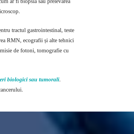
um ar fi biopsia sau prelevarea
icroscop.
ru tractul gastrointestinal, teste
rea RMN, ecografii și alte tehnici
emisie de fotoni, tomografie cu
ri biologici sau tumorali
.
cancerului.