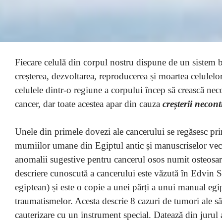
Fiecare celulă din corpul nostru dispune de un sistem 
creșterea, dezvoltarea, reproducerea și moartea celulelo
celulele dintr-o regiune a corpului încep să crească nec
cancer, dar toate acestea apar din cauza
creșterii necon
Unele din primele dovezi ale cancerului se regăsesc prin
mumiilor umane din Egiptul antic și manuscriselor vec
anomalii sugestive pentru cancerul osos numit osteosa
descriere cunoscută a cancerului este văzută în Edvin 
egiptean) și este o copie a unei părți a unui manual egip
traumatismelor. Acesta descrie 8 cazuri de tumori ale sân
cauterizare cu un instrument special. Datează din jurul 