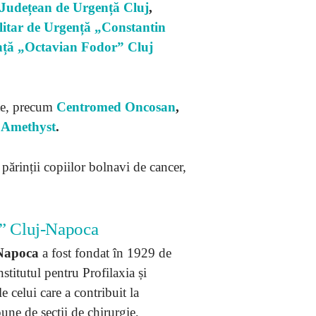
c Județean de Urgență Cluj
,
litar de Urgență „Constantin
nță „Octavian Fodor” Cluj
te, precum
Centromed Oncosan
,
e Amethyst
.
părinții copiilor bolnavi de cancer,
ă ” Cluj-Napoca
-Napoca
a fost fondat în 1929 de
stitutul pentru Profilaxia și
celui care a contribuit la
une de secții de chirurgie,