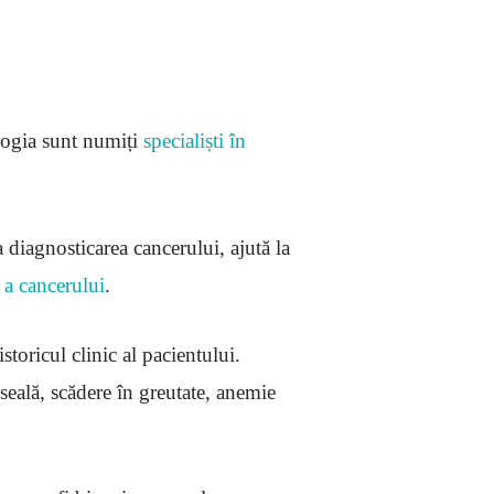
logia sunt numiți
specialiști în
 diagnosticarea cancerului, ajută la
e a cancerului
.
toricul clinic al pacientului.
eală, scădere în greutate, anemie