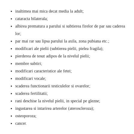
inaltimea mai mica decat media la adult;
cataracta bilaterala;
albirea prematura a parului si subtierea firelor de par sau caderea
lor;
par mai rar sau lipsa parului la axila, zona pubiana etc.;
modificari ale pielii (subtierea pielii, pielea fragila);
pierderea de tesut adipos de la nivelul pielii;
membre subtiri;
modificari caracteristice ale fetei;
modificari vocale;
scaderea functionarii testiculelor si ovarelor;
scaderea fertilitatii;
rani deschise la nivelul pielii, in special pe glezne;
ingustarea si intarirea arterelor (ateroscleroza);
osteoporoza;
cancer.