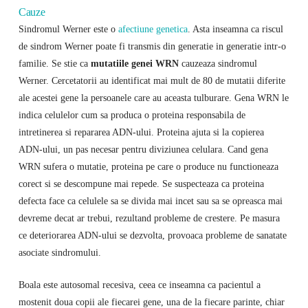
Cauze
Sindromul Werner este o
afectiune genetica
. Asta inseamna ca riscul
de sindrom Werner poate fi transmis din generatie in generatie intr-o
familie. Se stie ca
mutatiile genei WRN
cauzeaza sindromul
Werner. Cercetatorii au identificat mai mult de 80 de mutatii diferite
ale acestei gene la persoanele care au aceasta tulburare. Gena WRN le
indica celulelor cum sa produca o proteina responsabila de
intretinerea si repararea ADN-ului. Proteina ajuta si la copierea
ADN-ului, un pas necesar pentru diviziunea celulara. Cand gena
WRN sufera o mutatie, proteina pe care o produce nu functioneaza
corect si se descompune mai repede. Se suspecteaza ca proteina
defecta face ca celulele sa se divida mai incet sau sa se opreasca mai
devreme decat ar trebui, rezultand probleme de crestere. Pe masura
ce deteriorarea ADN-ului se dezvolta, provoaca probleme de sanatate
asociate sindromului.
Boala este autosomal recesiva, ceea ce inseamna ca pacientul a
mostenit doua copii ale fiecarei gene, una de la fiecare parinte, chiar