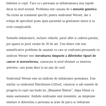
bebelusi si copii. Face ca o persoana sa imbatraneasca mai repede
decat in ​​mod normal. Problema este cauzata de o
mutatie genetica
.
Nu exista un tratament specific pentru sindromul Werner, dar o
echipa de specialisti poate ajuta pacientul sa gestioneze starea si sa
evite complicatiile.
Semnele imbatranirii, inclusiv ridurile, parul albit si caderea parului,
pot aparea in jurul varstei de 20 de ani. Una dintre cele mai
semnificative probleme de sanatate cu care se confrunta persoanele cu
sindrom Werner este d
ezvoltarea timpurie a diferitelor tipuri de
cancer si ateroscleroza
, cunoscuta in mod obisnuit ca intarirea
arterelor, care poate duce la un atac de cord.
Sindromul Werner este un sindrom de imbatranire prematura. Este
similar cu sindromul Hutchinson-Gilford, cunoscut si sub numele de
progeria la copii sau boala lui „Benjamin Button”, dupa filmul cu
nume asemanator. Ambele sindroame sunt mostenite, au simptome
similare si determina o persoana sa arate de parca ar imbatrani