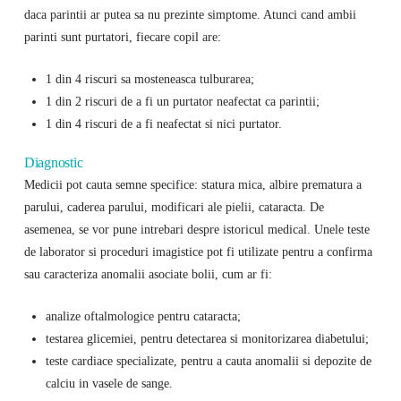
daca parintii ar putea sa nu prezinte simptome. Atunci cand ambii
parinti sunt purtatori, fiecare copil are:
1 din 4 riscuri sa mosteneasca tulburarea;
1 din 2 riscuri de a fi un purtator neafectat ca parintii;
1 din 4 riscuri de a fi neafectat si nici purtator.
Diagnostic
Medicii pot cauta semne specifice: statura mica, albire prematura a
parului, caderea parului, modificari ale pielii, cataracta. De
asemenea, se vor pune intrebari despre istoricul medical. Unele teste
de laborator si proceduri imagistice pot fi utilizate pentru a confirma
sau caracteriza anomalii asociate bolii, cum ar fi:
analize oftalmologice pentru cataracta;
testarea glicemiei, pentru detectarea si monitorizarea diabetului;
teste cardiace specializate, pentru a cauta anomalii si depozite de
calciu in vasele de sange.