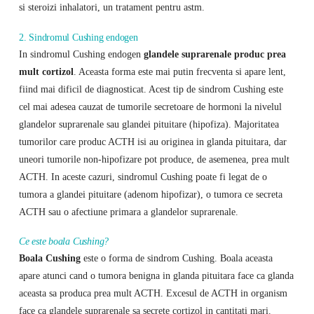
si steroizi inhalatori, un tratament pentru astm.
2. Sindromul Cushing endogen
In sindromul Cushing endogen
glandele suprarenale produc prea
mult cortizol
. Aceasta forma este mai putin frecventa si apare lent,
fiind mai dificil de diagnosticat. Acest tip de sindrom Cushing este
cel mai adesea cauzat de tumorile secretoare de hormoni la nivelul
glandelor suprarenale sau glandei pituitare (hipofiza). Majoritatea
tumorilor care produc ACTH isi au originea in glanda pituitara, dar
uneori tumorile non-hipofizare pot produce, de asemenea, prea mult
ACTH. In aceste cazuri, sindromul Cushing poate fi legat de o
tumora a glandei pituitare (adenom hipofizar), o tumora ce secreta
ACTH sau o afectiune primara a glandelor suprarenale.
Ce este boala Cushing?
Boala Cushing
este o forma de sindrom Cushing. Boala aceasta
apare atunci cand o tumora benigna in glanda pituitara face ca glanda
aceasta sa produca prea mult ACTH. Excesul de ACTH in organism
face ca glandele suprarenale sa secrete cortizol in cantitati mari.