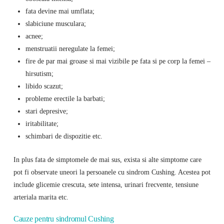
fata devine mai umflata;
slabiciune musculara;
acnee;
menstruatii neregulate la femei;
fire de par mai groase si mai vizibile pe fata si pe corp la femei –
hirsutism;
libido scazut;
probleme erectile la barbati;
stari depresive;
iritabilitate;
schimbari de dispozitie etc.
In plus fata de simptomele de mai sus, exista si alte simptome care
pot fi observate uneori la persoanele cu sindrom Cushing. Acestea pot
include glicemie crescuta, sete intensa, urinari frecvente, tensiune
arteriala marita etc.
Cauze pentru sindromul Cushing