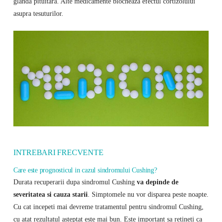
glanda pituitara. Alte medicamente blocheaza efectul cortizolului
asupra tesuturilor.
INTREBARI FRECVENTE
Care este prognosticul in cazul sindromului Cushing?
Durata recuperarii dupa sindromul Cushing
va depinde de
severitatea si cauza starii
. Simptomele nu vor disparea peste noapte.
Cu cat incepeti mai devreme tratamentul pentru sindromul Cushing,
cu atat rezultatul asteptat este mai bun. Este important sa retineti ca