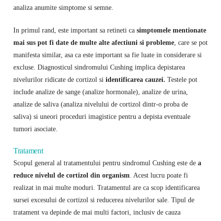
analiza anumite simptome si semne.
In primul rand, este important sa retineti ca
simptomele mentionate
mai sus pot fi date de multe alte afectiuni si probleme
, care se pot
manifesta similar, asa ca este important sa fie luate in considerare si
excluse. Diagnosticul sindromului Cushing implica depistarea
nivelurilor ridicate de cortizol si
identificarea cauzei.
Testele pot
include analize de sange (analize hormonale), analize de urina,
analize de saliva (analiza nivelului de cortizol dintr-o proba de
saliva) si uneori proceduri imagistice pentru a depista eventuale
tumori asociate.
Tratament
Scopul general al tratamentului pentru sindromul Cushing este de
a
reduce nivelul de cortizol din organism
. Acest lucru poate fi
realizat in mai multe moduri. Tratamentul are ca scop identificarea
sursei excesului de cortizol si reducerea nivelurilor sale. Tipul de
tratament va depinde de mai multi factori, inclusiv de cauza