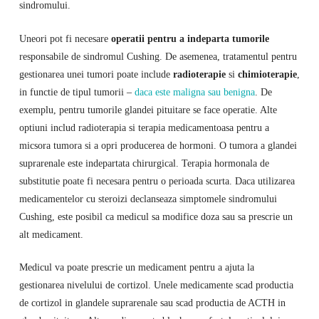
sindromului.
Uneori pot fi necesare
operatii pentru a indeparta tumorile
responsabile de sindromul Cushing. De asemenea, tratamentul pentru
gestionarea unei tumori poate include
radioterapie
si
chimioterapie
,
in functie de tipul tumorii –
daca este maligna sau benigna
. De
exemplu, pentru tumorile glandei pituitare se face operatie. Alte
optiuni includ radioterapia si terapia medicamentoasa pentru a
micsora tumora si a opri producerea de hormoni. O tumora a glandei
suprarenale este indepartata chirurgical. Terapia hormonala de
substitutie poate fi necesara pentru o perioada scurta. Daca utilizarea
medicamentelor cu steroizi declanseaza simptomele sindromului
Cushing, este posibil ca medicul sa modifice doza sau sa prescrie un
alt medicament.
Medicul va poate prescrie un medicament pentru a ajuta la
gestionarea nivelului de cortizol. Unele medicamente scad productia
de cortizol in glandele suprarenale sau scad productia de ACTH in