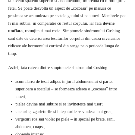
la nivelul spatelui superior si abdomenului, impreuna cu o rotunjire a
fetei. Se poate dezvolta un aspect de „cocoasa” pe masura ce
grasimea se acumuleaza pe spatele gatului si pe umeri. Membrele pot
fi mai subtiri, in comparatie cu restul corpului, iar fata
devine
umflata
, rotunjita si mai rosie. Simptomele sindromului Cushing
sunt date de deteriorarea tesuturilor corpului din cauza nivelurilor
ridicate ale hormonului cortizol din sange pe o perioada lunga de
timp.
Astfel, iata cateva dintre simptomele sindromului Cushing:
acumularea de tesut adipos in jurul abdomenului si partea
superioara a spatelui – se formeaza adesea o „cocoasa” intre
umeri;
pielea devine mai subtire si se invineteste mai usor;
taieturile, zgarieturile si intepaturile se vindeca mai greu;
vergeturi roz sau violet pe piele – in special pe brate, sani,
abdomen, coapse;
oboseala intensa;