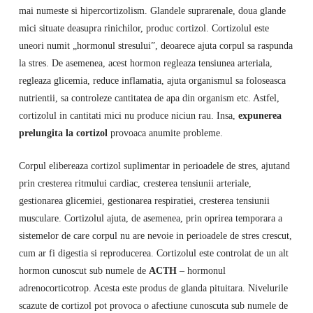
mai numeste si hipercortizolism. Glandele suprarenale, doua glande
mici situate deasupra rinichilor, produc cortizol. Cortizolul este
uneori numit „hormonul stresului”, deoarece ajuta corpul sa raspunda
la stres. De asemenea, acest hormon regleaza tensiunea arteriala,
regleaza glicemia, reduce inflamatia, ajuta organismul sa foloseasca
nutrientii, sa controleze cantitatea de apa din organism etc. Astfel,
cortizolul in cantitati mici nu produce niciun rau. Insa,
expunerea
prelungita la cortizol
provoaca anumite probleme.
Corpul elibereaza cortizol suplimentar in perioadele de stres, ajutand
prin cresterea ritmului cardiac, cresterea tensiunii arteriale,
gestionarea glicemiei, gestionarea respiratiei, cresterea tensiunii
musculare. Cortizolul ajuta, de asemenea, prin oprirea temporara a
sistemelor de care corpul nu are nevoie in perioadele de stres crescut,
cum ar fi digestia si reproducerea. Cortizolul este controlat de un alt
hormon cunoscut sub numele de
ACTH
– hormonul
adrenocorticotrop. Acesta este produs de glanda pituitara. Nivelurile
scazute de cortizol pot provoca o afectiune cunoscuta sub numele de