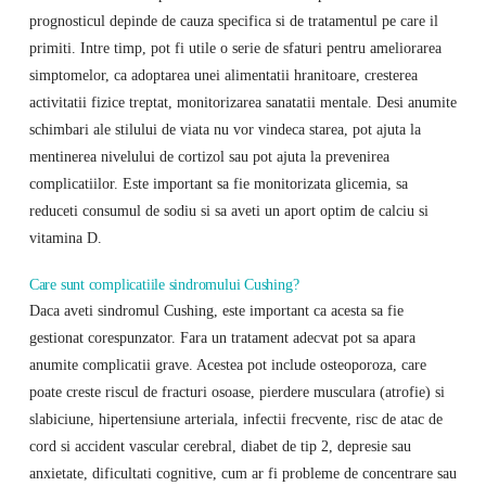
prognosticul depinde de cauza specifica si de tratamentul pe care il
primiti. Intre timp, pot fi utile o serie de sfaturi pentru ameliorarea
simptomelor, ca adoptarea unei alimentatii hranitoare, cresterea
activitatii fizice treptat, monitorizarea sanatatii mentale. Desi anumite
schimbari ale stilului de viata nu vor vindeca starea, pot ajuta la
mentinerea nivelului de cortizol sau pot ajuta la prevenirea
complicatiilor. Este important sa fie monitorizata glicemia, sa
reduceti consumul de sodiu si sa aveti un aport optim de calciu si
vitamina D.
Care sunt complicatiile sindromului Cushing?
Daca aveti sindromul Cushing, este important ca acesta sa fie
gestionat corespunzator. Fara un tratament adecvat pot sa apara
anumite complicatii grave. Acestea pot include osteoporoza, care
poate creste riscul de fracturi osoase, pierdere musculara (atrofie) si
slabiciune, hipertensiune arteriala, infectii frecvente, risc de atac de
cord si accident vascular cerebral, diabet de tip 2, depresie sau
anxietate, dificultati cognitive, cum ar fi probleme de concentrare sau