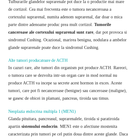
Tulburarile glandelor suprarenale pot duce la o productie mai mare
de cortizol. Cea mai frecventa este o tumora necanceroasa a
cortexului suprarenal, numita adenom suprarenal, dar doar o mica
parte dintre adenoame produc prea mult cortizol.
Tumorile
canceroase ale cortexului suprarenal sunt rare
, dar pot provoca si
sindromul Cushing. Ocazional, marirea benigna, nodulara a ambelor
glande suprarenale poate duce la sindromul Cushing.
Alte tumori producatoare de ACTH
In cazuri rare, alte tumori din organism pot produce ACTH. Rareori,
o tumora care se dezvolta intr-un organ care in mod normal nu
produce ACTH va incepe sa secrete acest hormon in exces. Aceste
tumori, care pot fi necanceroase (benigne) sau canceroase (maligne),
se gasesc de obicei in plamani, pancreas, tiroida sau timus.
Neoplazia endocrina multipla 1 (MEN1)
Glanda pituitara, pancreasul, suprarenalele, tiroida si paratiroida
apartin
sistemului endocrin
. MEN1 este o afectiune mostenita
caracterizata prin tumori pe cel putin doua dintre aceste glande. Daca