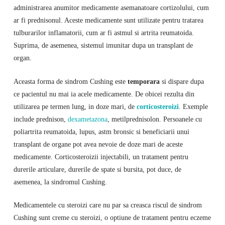
administrarea anumitor medicamente asemanatoare cortizolului, cum
ar fi prednisonul. Aceste medicamente sunt utilizate pentru tratarea
tulburarilor inflamatorii, cum ar fi astmul si artrita reumatoida.
Suprima, de asemenea, sistemul imunitar dupa un transplant de
organ.
Aceasta forma de sindrom Cushing este
temporara
si dispare dupa
ce pacientul nu mai ia acele medicamente. De obicei rezulta din
utilizarea pe termen lung, in doze mari, de
corticosteroizi
. Exemple
include prednison,
dexametazona
, metilprednisolon. Persoanele cu
poliartrita reumatoida, lupus, astm bronsic si beneficiarii unui
transplant de organe pot avea nevoie de doze mari de aceste
medicamente. Corticosteroizii injectabili, un tratament pentru
durerile articulare, durerile de spate si bursita, pot duce, de
asemenea, la sindromul Cushing.
Medicamentele cu steroizi care nu par sa creasca riscul de sindrom
Cushing sunt creme cu steroizi, o optiune de tratament pentru eczeme