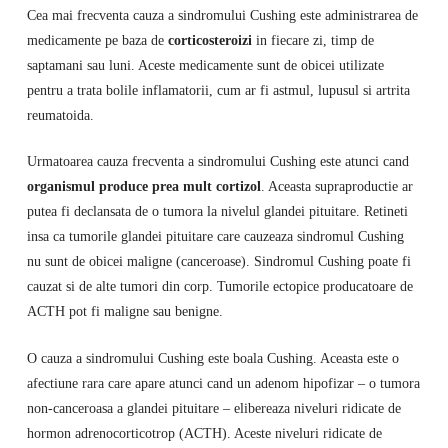
Cea mai frecventa cauza a sindromului Cushing este administrarea de
medicamente pe baza de
corticosteroizi
in fiecare zi, timp de
saptamani sau luni. Aceste medicamente sunt de obicei utilizate
pentru a trata bolile inflamatorii, cum ar fi astmul, lupusul si artrita
reumatoida.
Urmatoarea cauza frecventa a sindromului Cushing este atunci cand
organismul produce prea mult cortizol
. Aceasta supraproductie ar
putea fi declansata de o tumora la nivelul glandei pituitare. Retineti
insa ca tumorile glandei pituitare care cauzeaza sindromul Cushing
nu sunt de obicei maligne (canceroase). Sindromul Cushing poate fi
cauzat si de alte tumori din corp. Tumorile ectopice producatoare de
ACTH pot fi maligne sau benigne.
O cauza a sindromului Cushing este boala Cushing. Aceasta este o
afectiune rara care apare atunci cand un adenom hipofizar – o tumora
non-canceroasa a glandei pituitare – elibereaza niveluri ridicate de
hormon adrenocorticotrop (ACTH). Aceste niveluri ridicate de