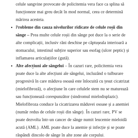
celule sangvine provocate de policitemia vera face ca splina să
funcționeze mai greu decât în ​​mod normal, ceea ce determină
mărirea acesteia.
P
robleme din cauza nivelurilor ridicate de celule roșii din
sânge –
Prea multe celule roșii din sânge pot duce la o serie de
alte complicații, inclusiv răni deschise pe căptușeala interioară a
stomacului, intestinul subțire superior sau esofag (ulcer peptic) și
inflamarea articulațiilor (gută).
Alte afecțiuni ale sângelui
– În cazuri rare, policitemia vera
poate duce la alte afecțiuni ale sângelui, incluzând o tulburare
progresivă în care măduva osoasă este înlocuită cu țesut cicatrizat
(mielofibroză), o afecțiune în care celulele stem nu se maturează
sau funcționează corespunzător (sindromul mielodisplazic).
Mielofibroza conduce la cicatrizarea măduvei osoase și a anemiei
(număr redus de celule roșii din sânge). În cazuri rare, PV se
poate dezvolta într-un cancer de sânge numit leucemie mieloidă
acută (AML). AML poate duce la anemie și infecție și se poate
răspândi dincolo de sânge în alte zone ale corpului.