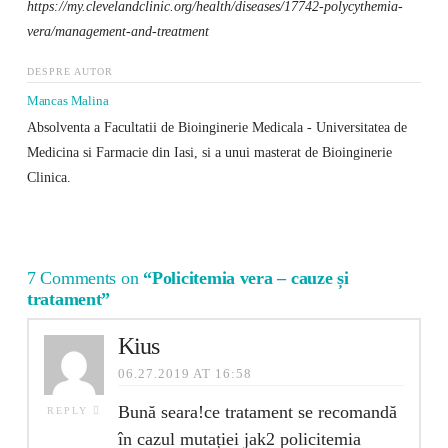
https://my.clevelandclinic.org/health/diseases/17742-polycythemia-
vera/management-and-treatment
DESPRE AUTOR
Mancas Malina
Absolventa a Facultatii de Bioinginerie Medicala - Universitatea de
Medicina si Farmacie din Iasi, si a unui masterat de Bioinginerie
Clinica.
7 Comments on
“Policitemia vera – cauze și
tratament”
Kius
06.27.2019 AT 16:58
Bună seara!ce tratament se recomandă
REPLY
în cazul mutației jak2 policitemia