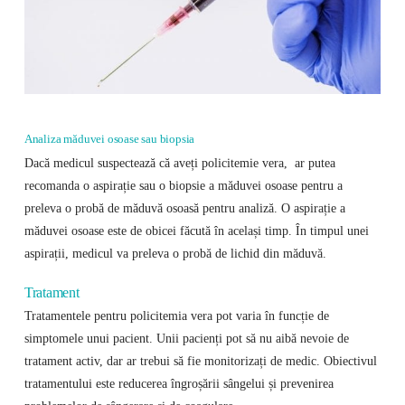
Analiza măduvei osoase sau biopsia
Dacă medicul suspectează că aveți policitemie vera, ar putea
recomanda o aspirație sau o biopsie a măduvei osoase pentru a
preleva o probă de măduvă osoasă pentru analiză. O aspirație a
măduvei osoase este de obicei făcută în același timp. În timpul unei
aspirații, medicul va preleva o probă de lichid din măduvă.
Tratament
Tratamentele pentru policitemia vera pot varia în funcție de
simptomele unui pacient. Unii pacienți pot să nu aibă nevoie de
tratament activ, dar ar trebui să fie monitorizați de medic. Obiectivul
tratamentului este reducerea îngroșării sângelui și prevenirea