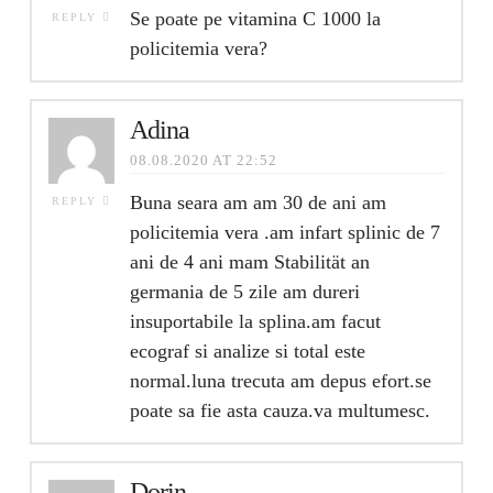
Se poate pe vitamina C 1000 la
REPLY
policitemia vera?
Adina
08.08.2020 AT 22:52
Buna seara am am 30 de ani am
REPLY
policitemia vera .am infart splinic de 7
ani de 4 ani mam Stabilität an
germania de 5 zile am dureri
insuportabile la splina.am facut
ecograf si analize si total este
normal.luna trecuta am depus efort.se
poate sa fie asta cauza.va multumesc.
Dorin