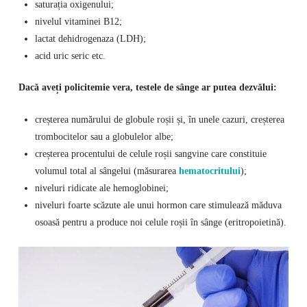
saturația oxigenului;
nivelul vitaminei B12;
lactat dehidrogenaza (LDH);
acid uric seric etc.
Dacă aveți policitemie vera, testele de sânge ar putea dezvălui:
creșterea numărului de globule roșii și, în unele cazuri, creșterea
trombocitelor sau a globulelor albe;
creșterea procentului de celule roșii sangvine care constituie
volumul total al sângelui (măsurarea
hematocritului
);
niveluri ridicate ale hemoglobinei;
niveluri foarte scăzute ale unui hormon care stimulează măduva
osoasă pentru a produce noi celule roșii în sânge (eritropoietină).