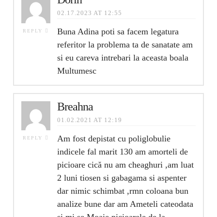
02.17.2023 AT 12:55
Buna Adina poti sa facem legatura
REPLY
referitor la problema ta de sanatate am
si eu careva intrebari la aceasta boala
Multumesc
Breahna
01.02.2021 AT 12:19
Am fost depistat cu poliglobulie
REPLY
indicele fal marit 130 am amorteli de
picioare cică nu am cheaghuri ,am luat
2 luni tiosen si gabagama si aspenter
dar nimic schimbat ,rmn coloana bun
analize bune dar am Ameteli cateodata