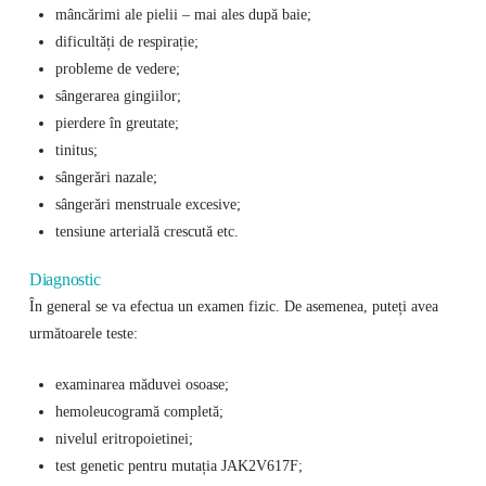
mâncărimi ale pielii – mai ales după baie;
dificultăți de respirație;
probleme de vedere;
sângerarea gingiilor;
pierdere în greutate;
tinitus;
sângerări nazale;
sângerări menstruale excesive;
tensiune arterială crescută etc.
Diagnostic
În general se va efectua un examen fizic. De asemenea, puteți avea
următoarele teste:
examinarea măduvei osoase;
hemoleucogramă completă;
nivelul eritropoietinei;
test genetic pentru mutația JAK2V617F;