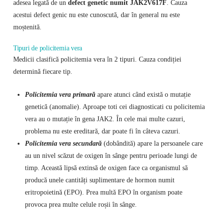
adesea legată de un
defect genetic numit JAK2V617F
. Cauza
acestui defect genic nu este cunoscută, dar în general nu este
moștenită.
Tipuri de policitemia vera
Medicii clasifică policitemia vera în 2 tipuri. Cauza condiției
determină fiecare tip.
Policitemia vera primară
apare atunci când există o mutație
genetică (anomalie). Aproape toti cei diagnosticati cu policitemia
vera au o mutație în gena JAK2. În cele mai multe cazuri,
problema nu este ereditară, dar poate fi în câteva cazuri.
Policitemia vera secundară
(dobândită) apare la persoanele care
au un nivel scăzut de oxigen în sânge pentru perioade lungi de
timp. Această lipsă extinsă de oxigen face ca organismul să
producă unele cantități suplimentare de hormon numit
eritropoietină (EPO). Prea multă EPO în organism poate
provoca prea multe celule roșii în sânge.