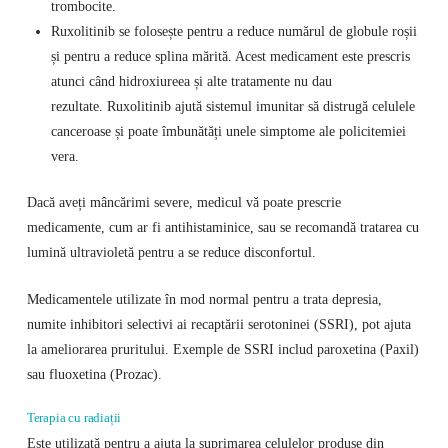
trombocite.
Ruxolitinib se folosește pentru a reduce numărul de globule roșii
și pentru a reduce splina mărită. Acest medicament este prescris
atunci când hidroxiureea și alte tratamente nu dau
rezultate. Ruxolitinib ajută sistemul imunitar să distrugă celulele
canceroase și poate îmbunătăți unele simptome ale policitemiei
vera.
Dacă aveți mâncărimi severe, medicul vă poate prescrie
medicamente, cum ar fi antihistaminice, sau se recomandă tratarea cu
lumină ultravioletă pentru a se reduce disconfortul.
Medicamentele utilizate în mod normal pentru a trata depresia,
numite inhibitori selectivi ai recaptării serotoninei (SSRI), pot ajuta
la ameliorarea pruritului. Exemple de SSRI includ paroxetina (Paxil)
sau fluoxetina (Prozac).
Terapia cu radiații
Este utilizată pentru a ajuta la suprimarea celulelor produse din