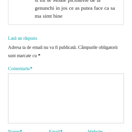
si mi se Moaie picioarele de la
genunchi in jos ce as putea face ca sa
ma simt bine
Lasă un răspuns
Adresa ta de email nu va fi publicată.
Câmpurile obligatorii
sunt marcate cu
*
Comentariu
*
Nume
*
Email
*
Website