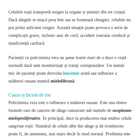
Celulele roșii transportă oxigen la organe și țesuturi din tot corpul.
Dacă sângele se mișcă prea lent sau se formează cheaguri, celulele nu
pot primi suficient oxigen. Această situație poate provoca o serie de
complicații grave, inclusiv atac de cord, accident vascular cerebral și
insuficiență cardiacă.
Pacienții cu policitemia vera au șanse foarte mari de a duce o viață
normală dacă sunt monitorizați și tratați corespunzător. Un număr
mic de pacienți poate dezvolta
leucemie
acută sau tulburare a
măduvei osoase numită
mielofibroză
.
Cauze și factori de risc
Policitemia vera este o tulburare a măduvei osoase. Este una dintre
formele rare de cancere de sânge cunoscute sub numele de
neoplasme
mieloproliferative
. În principal, duce la producerea mai multor celule
sangvine roșii. Numărul de celule albe din sânge și de trombocite
poate fi, de asemenea, mai mare decât în mod normal. Problema este