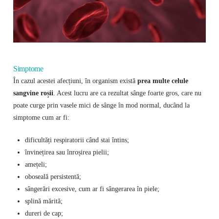
Simptome
În cazul acestei afecțiuni, în organism există
prea multe celule
sangvine roșii
. Acest lucru are ca rezultat sânge foarte gros, care nu
poate curge prin vasele mici de sânge în mod normal, ducând la
simptome cum ar fi:
dificultăți respiratorii când stai întins;
învinețirea sau înroșirea pielii;
amețeli;
oboseală persistentă;
sângerări excesive, cum ar fi sângerarea în piele;
splină mărită;
dureri de cap;