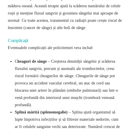
măduva osoasă. Această terapie ajută la scăderea numărului de celule
roșii și menține fluxul sangvin și grosimea sângelui mai aproape de
normal. Cu toate acestea, tratamentul cu radiații poate crește riscul de
leucemie (cancer de sânge) și alte boli de sânge.
Complicaţii
Eventualele complicații ale policitemiei vera includ:
C
heaguri de sânge
– Creșterea densității sângelui și scăderea
fluxului sangvin, precum și anomalii ale trombocitelor, cresc
riscul formării cheagurilor de sânge. Cheagurile de sânge pot
provoca un accident vascular cerebral, un atac de cord sau
blocarea unei artere în plămâni (embolie pulmonară) sau într-o
venă profundă din interiorul unui mușchi (tromboză venoasă
profundă).
Splină mărită (splenomegalie)
– Splina ajută organismul să
lupte împotriva infecțiilor și să filtreze materiale nedorite, cum
ar fi celulele sanguine vechi sau deteriorate. Numărul crescut de