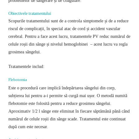
problemelor de sângerare și de coagulare.
Obiectivele tratamentului
Scopurile tratamentului sunt de a controla simptomele și de a reduce
riscul de complicații, în special atac de cord și accident vascular
cerebral. Pentru a face acest lucru, tratamentele PV reduc numărul de
celule roșii din sânge și nivelul hemoglobinei – acest lucru va regla
grosimea sângelui.
Tratamentele includ:
Flebotomia
Este o procedură care implică îndepărtarea sângelui din corp,
subțierea lui pentru a-i permite să curgă mai ușor. O metodă numită
flebotomie este folosită pentru a reduce grosimea sângelui.
Aproximativ 1/2 l sânge este eliminat în fiecare săptămână până când
numărul de celule roșii din sânge scade. Tratamentul este continuat
după cum este necesar.