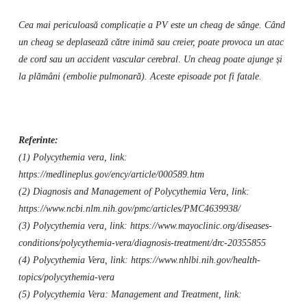
Cea mai periculoasă complicație a PV este un cheag de sânge. Când
un cheag se deplasează către inimă sau creier, poate provoca un atac
de cord sau un accident vascular cerebral. Un cheag poate ajunge și
la plămâni (embolie pulmonară). Aceste episoade pot fi fatale.
Referinte:
(1) Polycythemia vera, link:
https://medlineplus.gov/ency/article/000589.htm
(2) Diagnosis and Management of Polycythemia Vera, link:
https://www.ncbi.nlm.nih.gov/pmc/articles/PMC4639938/
(3) Polycythemia vera, link: https://www.mayoclinic.org/diseases-
conditions/polycythemia-vera/diagnosis-treatment/drc-20355855
(4) Polycythemia Vera, link: https://www.nhlbi.nih.gov/health-
topics/polycythemia-vera
(5) Polycythemia Vera: Management and Treatment, link: