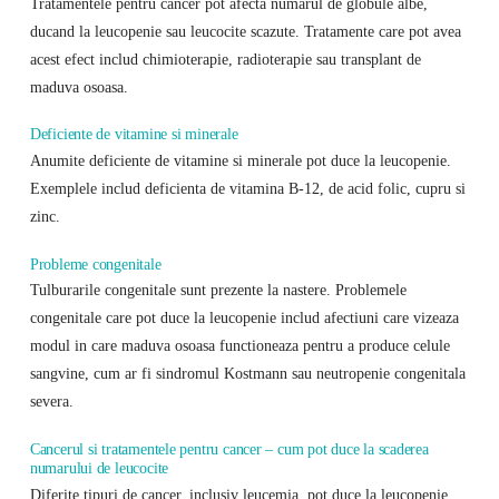
Tratamentele pentru cancer pot afecta numarul de globule albe,
ducand la leucopenie sau leucocite scazute. Tratamente care pot avea
acest efect includ chimioterapie, radioterapie sau transplant de
maduva osoasa.
Deficiente de vitamine si minerale
Anumite deficiente de vitamine si minerale pot duce la leucopenie.
Exemplele includ deficienta de vitamina B-12, de acid folic, cupru si
zinc.
Probleme congenitale
Tulburarile congenitale sunt prezente la nastere. Problemele
congenitale care pot duce la leucopenie includ afectiuni care vizeaza
modul in care maduva osoasa functioneaza pentru a produce celule
sangvine, cum ar fi sindromul Kostmann sau neutropenie congenitala
severa.
Cancerul si tratamentele pentru cancer – cum pot duce la scaderea
numarului de leucocite
Diferite tipuri de cancer, inclusiv leucemia, pot duce la leucopenie.