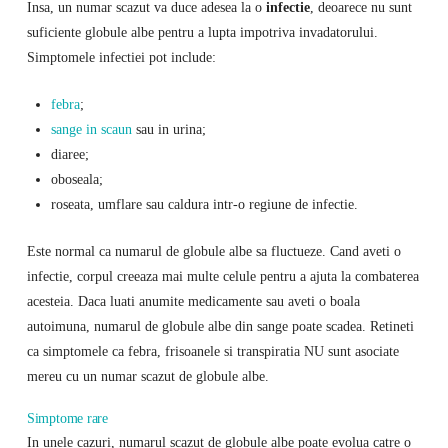
Insa, un numar scazut va duce adesea la o
infectie
, deoarece nu sunt
suficiente globule albe pentru a lupta impotriva invadatorului.
Simptomele infectiei pot include:
febra
;
sange in scaun
sau in urina;
diaree;
oboseala;
roseata, umflare sau caldura intr-o regiune de infectie.
Este normal ca numarul de globule albe sa fluctueze. Cand aveti o
infectie, corpul creeaza mai multe celule pentru a ajuta la combaterea
acesteia. Daca luati anumite medicamente sau aveti o boala
autoimuna, numarul de globule albe din sange poate scadea. Retineti
ca simptomele ca febra, frisoanele si transpiratia NU sunt asociate
mereu cu un numar scazut de globule albe.
Simptome rare
In unele cazuri, numarul scazut de globule albe poate evolua catre o