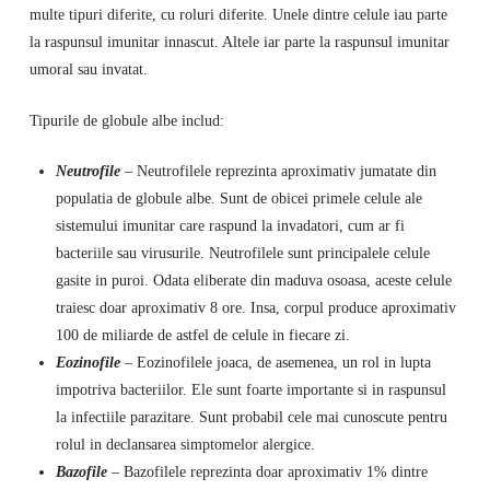
multe tipuri diferite, cu roluri diferite. Unele dintre celule iau parte
la raspunsul imunitar innascut. Altele iar parte la raspunsul imunitar
umoral sau invatat.
Tipurile de globule albe includ:
Neutrofile
– Neutrofilele reprezinta aproximativ jumatate din
populatia de globule albe. Sunt de obicei primele celule ale
sistemului imunitar care raspund la invadatori, cum ar fi
bacteriile sau virusurile. Neutrofilele sunt principalele celule
gasite in puroi. Odata eliberate din maduva osoasa, aceste celule
traiesc doar aproximativ 8 ore. Insa, corpul produce aproximativ
100 de miliarde de astfel de celule in fiecare zi.
Eozinofile
– Eozinofilele joaca, de asemenea, un rol in lupta
impotriva bacteriilor. Ele sunt foarte importante si in raspunsul
la infectiile parazitare. Sunt probabil cele mai cunoscute pentru
rolul in declansarea simptomelor alergice.
Bazofile
– Bazofilele reprezinta doar aproximativ 1% dintre