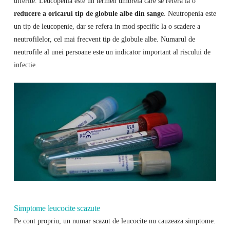
diferite. Leucopenia este un termen umbrela care se refera la o
reducere a oricarui tip de globule albe din sange
. Neutropenia este
un tip de leucopenie, dar se refera in mod specific la o scadere a
neutrofilelor, cel mai frecvent tip de globule albe. Numarul de
neutrofile al unei persoane este un indicator important al riscului de
infectie.
Simptome leucocite scazute
Pe cont propriu, un numar scazut de leucocite nu cauzeaza simptome.