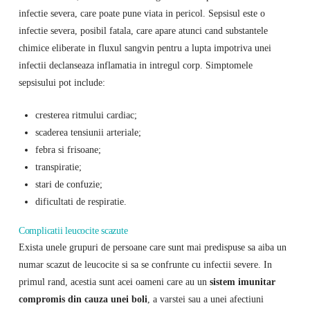
infectie severa, care poate pune viata in pericol. Sepsisul este o
infectie severa, posibil fatala, care apare atunci cand substantele
chimice eliberate in fluxul sangvin pentru a lupta impotriva unei
infectii declanseaza inflamatia in intregul corp. Simptomele
sepsisului pot include:
cresterea ritmului cardiac;
scaderea tensiunii arteriale;
febra si frisoane;
transpiratie;
stari de confuzie;
dificultati de respiratie.
Complicatii leucocite scazute
Exista unele grupuri de persoane care sunt mai predispuse sa aiba un
numar scazut de leucocite si sa se confrunte cu infectii severe. In
primul rand, acestia sunt acei oameni care au un
sistem imunitar
compromis din cauza unei boli
, a varstei sau a unei afectiuni