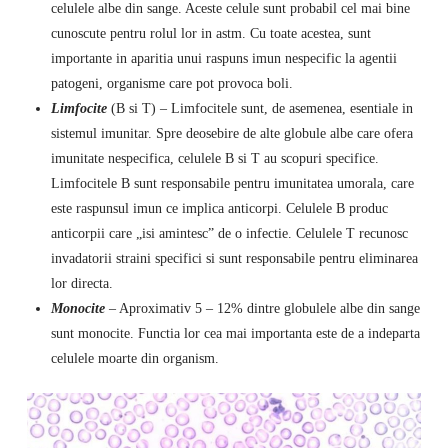
celulele albe din sange. Aceste celule sunt probabil cel mai bine
cunoscute pentru rolul lor in astm. Cu toate acestea, sunt
importante in aparitia unui raspuns imun nespecific la agentii
patogeni, organisme care pot provoca boli.
Limfocite
(B si T) – Limfocitele sunt, de asemenea, esentiale in
sistemul imunitar. Spre deosebire de alte globule albe care ofera
imunitate nespecifica, celulele B si T au scopuri specifice.
Limfocitele B sunt responsabile pentru imunitatea umorala, care
este raspunsul imun ce implica anticorpi. Celulele B produc
anticorpii care „isi amintesc” de o infectie. Celulele T recunosc
invadatorii straini specifici si sunt responsabile pentru eliminarea
lor directa.
Monocite
– Aproximativ 5 – 12% dintre globulele albe din sange
sunt monocite. Functia lor cea mai importanta este de a indeparta
celulele moarte din organism.