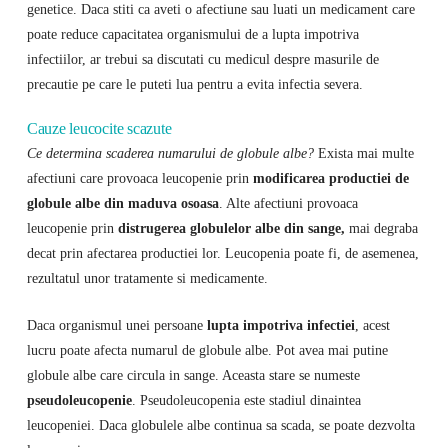
genetice. Daca stiti ca aveti o afectiune sau luati un medicament care
poate reduce capacitatea organismului de a lupta impotriva
infectiilor, ar trebui sa discutati cu medicul despre masurile de
precautie pe care le puteti lua pentru a evita infectia severa.
Cauze leucocite scazute
Ce determina scaderea numarului de globule albe?
Exista mai multe
afectiuni care provoaca leucopenie prin
modificarea productiei de
globule albe din maduva osoasa
. Alte afectiuni provoaca
leucopenie prin
distrugerea globulelor albe din sange,
mai degraba
decat prin afectarea productiei lor. Leucopenia poate fi, de asemenea,
rezultatul unor tratamente si medicamente.
Daca organismul unei persoane
lupta impotriva infectiei
, acest
lucru poate afecta numarul de globule albe. Pot avea mai putine
globule albe care circula in sange. Aceasta stare se numeste
pseudoleucopenie
. Pseudoleucopenia este stadiul dinaintea
leucopeniei. Daca globulele albe continua sa scada, se poate dezvolta