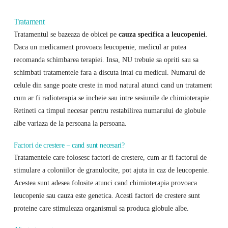
Tratament
Tratamentul se bazeaza de obicei pe
cauza specifica a leucopeniei
.
Daca un medicament provoaca leucopenie, medicul ar putea
recomanda schimbarea terapiei. Insa, NU trebuie sa opriti sau sa
schimbati tratamentele fara a discuta intai cu medicul. Numarul de
celule din sange poate creste in mod natural atunci cand un tratament
cum ar fi radioterapia se incheie sau intre sesiunile de chimioterapie.
Retineti ca timpul necesar pentru restabilirea numarului de globule
albe variaza de la persoana la persoana.
Factori de crestere – cand sunt necesari?
Tratamentele care folosesc factori de crestere, cum ar fi factorul de
stimulare a coloniilor de granulocite, pot ajuta in caz de leucopenie.
Acestea sunt adesea folosite atunci cand chimioterapia provoaca
leucopenie sau cauza este genetica. Acesti factori de crestere sunt
proteine ​​care stimuleaza organismul sa produca globule albe.