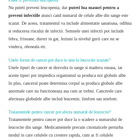
Poate fi prevenita leucopenia?
Nu puteti preveni leucopenia, dar
puteti lua masuri pentru a
preveni infectiile
atunci cand numarul de celule albe din sange este
scazut. De aceea, tratamentul va include alimentatie sanatoasa, odihna
si reducerea riscului de infectii. Semnele unei infectii pot include
febra, frisoane, dureri in gat, leziuni la nivelul gurii care nu se
vindeca, oboseala etc.
Unele forme de cancer pot duce in sine la leucocite scazute?
Unele tipuri de cancer se dezvolta in sange si maduva osoasa, iar
aceste tipuri pot impiedica organismul sa produca noi globule albe.
In plus, cancerul poate determina corpul sa produca globule albe
anormale care nu functioneaza asa cum ar trebui. Cancerele care
afecteaza globulele albe includ leucemie, limfom sau mielom.
Tratamentele pentru cancer pot afecta numarul de leucocite?
Tratamentele pentru cancer pot duce la o scadere a numarului de
leucocite din sange. Medicamentele precum citostaticele perturba
modul in care celulele cu crestere rapida, cum ar fi celulele