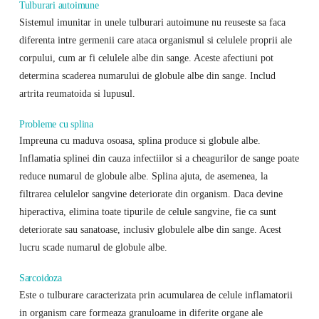
Tulburari autoimune
Sistemul imunitar in unele tulburari autoimune nu reuseste sa faca
diferenta intre germenii care ataca organismul si celulele proprii ale
corpului, cum ar fi celulele albe din sange. Aceste afectiuni pot
determina scaderea numarului de globule albe din sange. Includ
artrita reumatoida si lupusul.
Probleme cu splina
Impreuna cu maduva osoasa, splina produce si globule albe.
Inflamatia splinei din cauza infectiilor si a cheagurilor de sange poate
reduce numarul de globule albe. Splina ajuta, de asemenea, la
filtrarea celulelor sangvine deteriorate din organism. Daca devine
hiperactiva, elimina toate tipurile de celule sangvine, fie ca sunt
deteriorate sau sanatoase, inclusiv globulele albe din sange. Acest
lucru scade numarul de globule albe.
Sarcoidoza
Este o tulburare caracterizata prin acumularea de celule inflamatorii
in organism care formeaza granuloame in diferite organe ale