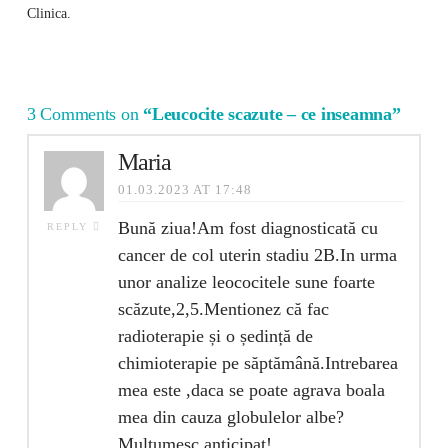
Clinica.
3 Comments on
“Leucocite scazute – ce inseamna”
Maria
01.03.2023 AT 17:48
Bună ziua!Am fost diagnosticată cu
REPLY
cancer de col uterin stadiu 2B.In urma
unor analize leococitele sune foarte
scăzute,2,5.Mentionez că fac
radioterapie și o ședință de
chimioterapie pe săptămână.Intrebarea
mea este ,daca se poate agrava boala
mea din cauza globulelor albe?
Mulțumesc anticipat!