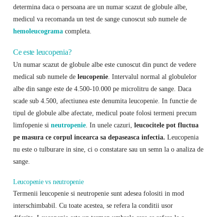
determina daca o persoana are un numar scazut de globule albe,
medicul va recomanda un test de sange cunoscut sub numele de
hemoleucograma
completa.
Ce este leucopenia?
Un numar scazut de globule albe este cunoscut din punct de vedere
medical sub numele de
leucopenie
. Intervalul normal al globulelor
albe din sange este de 4.500-10.000 pe microlitru de sange. Daca
scade sub 4.500, afectiunea este denumita leucopenie. In functie de
tipul de globule albe afectate, medicul poate folosi termeni precum
limfopenie si
neutropenie
. In unele cazuri,
leucocitele pot fluctua
pe masura ce corpul incearca sa depaseasca infectia.
Leucopenia
nu este o tulburare in sine, ci o constatare sau un semn la o analiza de
sange.
Leucopenie vs neutropenie
Termenii leucopenie si neutropenie sunt adesea folositi in mod
interschimbabil. Cu toate acestea, se refera la conditii usor