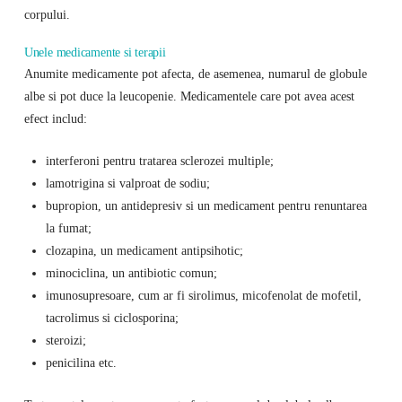
corpului.
Unele medicamente si terapii
Anumite medicamente pot afecta, de asemenea, numarul de globule
albe si pot duce la leucopenie. Medicamentele care pot avea acest
efect includ:
interferoni pentru tratarea sclerozei multiple;
lamotrigina si valproat de sodiu;
bupropion, un antidepresiv si un medicament pentru renuntarea
la fumat;
clozapina, un medicament antipsihotic;
minociclina, un antibiotic comun;
imunosupresoare, cum ar fi sirolimus, micofenolat de mofetil,
tacrolimus si ciclosporina;
steroizi;
penicilina etc.