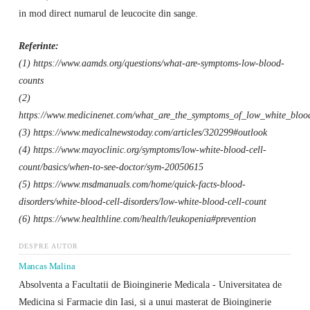
in mod direct numarul de leucocite din sange.
Referinte:
(1) https://www.aamds.org/questions/what-are-symptoms-low-blood-
counts
(2)
https://www.medicinenet.com/what_are_the_symptoms_of_low_white_blood
(3) https://www.medicalnewstoday.com/articles/320299#outlook
(4) https://www.mayoclinic.org/symptoms/low-white-blood-cell-
count/basics/when-to-see-doctor/sym-20050615
(5) https://www.msdmanuals.com/home/quick-facts-blood-
disorders/white-blood-cell-disorders/low-white-blood-cell-count
(6) https://www.healthline.com/health/leukopenia#prevention
DESPRE AUTOR
Mancas Malina
Absolventa a Facultatii de Bioinginerie Medicala - Universitatea de
Medicina si Farmacie din Iasi, si a unui masterat de Bioinginerie