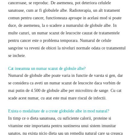
canceroase, se reproduc. De asemenea, pot deteriora celulele
sanatoase, cum ar fi globulele albe. Radioterapia, un alt tratament
comun pentru cancer, functioneaza aproape in acelasi mod si poate
duce, de asemenea, la o scadere a numarului de globule albe. In
multe cazuri, un numar scazut de leucocite cauzat de tratamentele
pentru cancer este o problema temporara. Numarul de celule
sangvine va reveni de obicei la niveluri normale odata ce tratamentul
se incheie.
Cat inseamna un numar scazut de globule albe?
Numarul de globule albe poate varia in functie de varsta si gen, dar
se considera ca aveti un numar scazut de leucocite daca vorbim de
mai putin de 4.500 de globule albe per microlitru de sange. Cu cat
scade acest numar, cu atat este mai mare riscul de infectii.
Exista o modalitate de a creste globulele albe in mod natural?
In timp ce o dieta sanatoasa, cu suficiente calorii, proteine ​​si
vitamine este importanta pentru sustinerea unui sistem imunitar
sanatos, nu exista nicio dieta sau un remediu natural care sa creasca