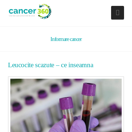
Nav
Informare cancer
Leucocite scazute – ce inseamna