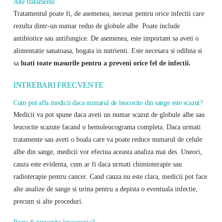
Alte tratamente
Tratamentul poate fi, de asemenea, necesar pentru orice infectii care
rezulta dintr-un numar redus de globule albe. Poate include
antibiotice sau antifungice. De asemenea, este important sa aveti o
alimentatie sanatoasa, bogata in nutrienti. Este necesara si odihna si
sa
luati toate masurile pentru a preveni orice fel de infectii.
INTREBARI FRECVENTE
Cum pot afla medicii daca numarul de leucocite din sange este scazut?
Medicii va pot spune daca aveti un numar scazut de globule albe sau
leucocite scazute facand o hemoleucograma completa. Daca urmati
tratamente sau aveti o boala care va poate reduce numarul de celule
albe din sange, medicii vor efectua aceasta analiza mai des. Uneori,
cauza este evidenta, cum ar fi daca urmati chimioterapie sau
radioterapie pentru cancer. Cand cauza nu este clara, medicii pot face
alte analize de sange si urina pentru a depista o eventuala infectie,
precum si alte proceduri.