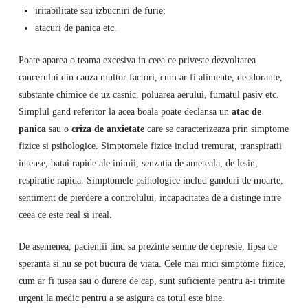
iritabilitate sau izbucniri de furie;
atacuri de panica etc.
Poate aparea o teama excesiva in ceea ce priveste dezvoltarea
cancerului din cauza multor factori, cum ar fi alimente, deodorante,
substante chimice de uz casnic, poluarea aerului, fumatul pasiv etc.
Simplul gand referitor la acea boala poate declansa un
atac de
panica
sau o
criza de anxietate
care se caracterizeaza prin simptome
fizice si psihologice. Simptomele fizice includ tremurat, transpiratii
intense, batai rapide ale inimii, senzatia de ameteala, de lesin,
respiratie rapida. Simptomele psihologice includ ganduri de moarte,
sentiment de pierdere a controlului, incapacitatea de a distinge intre
ceea ce este real si ireal.
De asemenea, pacientii tind sa prezinte semne de depresie, lipsa de
speranta si nu se pot bucura de viata. Cele mai mici simptome fizice,
cum ar fi tusea sau o durere de cap, sunt suficiente pentru a-i trimite
urgent la medic pentru a se asigura ca totul este bine.