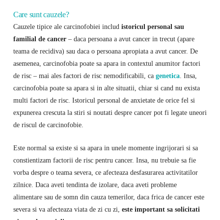
Care sunt cauzele?
Cauzele tipice ale carcinofobiei includ
istoricul personal sau
familial de cancer
– daca persoana a avut cancer in trecut (apare
teama de recidiva) sau daca o persoana apropiata a avut cancer. De
asemenea, carcinofobia poate sa apara in contextul anumitor factori
de risc – mai ales factori de risc nemodificabili, ca
genetica
. Insa,
carcinofobia poate sa apara si in alte situatii, chiar si cand nu exista
multi factori de risc. Istoricul personal de anxietate de orice fel si
expunerea crescuta la stiri si noutati despre cancer pot fi legate uneori
de riscul de carcinofobie.
Este normal sa existe si sa apara in unele momente ingrijorari si sa
constientizam factorii de risc pentru cancer. Insa, nu trebuie sa fie
vorba despre o teama severa, ce afecteaza desfasurarea activitatilor
zilnice. Daca aveti tendinta de izolare, daca aveti probleme
alimentare sau de somn din cauza temerilor, daca frica de cancer este
severa si va afecteaza viata de zi cu zi,
este important sa solicitati