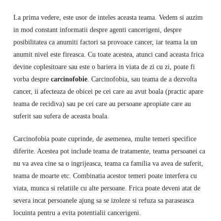
La prima vedere, este usor de inteles aceasta teama. Vedem si auzim
in mod constant informatii despre agenti cancerigeni, despre
posibilitatea ca anumiti factori sa provoace cancer, iar teama la un
anumit nivel este fireasca. Cu toate acestea, atunci cand aceasta frica
devine coplesitoare sau este o bariera in viata de zi cu zi, poate fi
vorba despre
carcinofobie
. Carcinofobia, sau teama de a dezvolta
cancer, ii afecteaza de obicei pe cei care au avut boala (practic apare
teama de recidiva) sau pe cei care au persoane apropiate care au
suferit sau sufera de aceasta boala.
Carcinofobia poate cuprinde, de asemenea, multe temeri specifice
diferite. Acestea pot include teama de tratamente, teama persoanei ca
nu va avea cine sa o ingrijeasca, teama ca familia va avea de suferit,
teama de moarte etc. Combinatia acestor temeri poate interfera cu
viata, munca si relatiile cu alte persoane. Frica poate deveni atat de
severa incat persoanele ajung sa se izoleze si refuza sa paraseasca
locuinta pentru a evita potentialii cancerigeni.