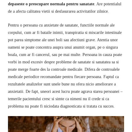
depaseste o preocupare normala pentru sanatate
. Are potentialul
de a afecta calitatea vietii si desfasurarea activitatilor zilnice.
Pentru o persoana cu anxietate de sanatate, functiile normale ale
corpului, cum ar fi bataile inimii, transpiratia si miscarile intestinale
pot parea simptome ale unei boli sau afectiuni grave. Atentia unor
oameni se poate concentra asupra unui anumit organ, pe o singura
boala, cum ar fi cancerul, sau pe mai multe. Persoana in cauza poate
vorbi in mod excesiv despre probleme de sanatate si sanatatea sa si
poate merge foarte des la controale medicale. Difera de controalele
medicale periodice recomandate pentru fiecare persoana. Faptul ca
rezultatele analizelor sunt unele bune nu ofera nicio ameliorare a
anxietatii. De fapt, uneori acest lucru poate agrava starea persoanei –
temerile pacientului cresc si simte ca nimeni nu il crede si ca
problema nu poate fi niciodata diagnosticata si tratata cu succes.