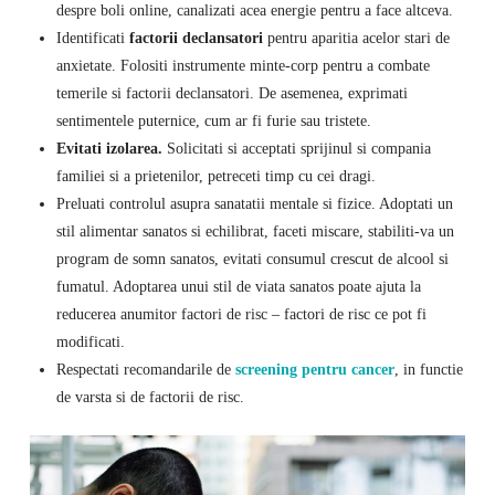
despre boli online, canalizati acea energie pentru a face altceva.
Identificati
factorii declansatori
pentru aparitia acelor stari de
anxietate. Folositi instrumente minte-corp pentru a combate
temerile si factorii declansatori. De asemenea, exprimati
sentimentele puternice, cum ar fi furie sau tristete.
Evitati izolarea.
Solicitati si acceptati sprijinul si compania
familiei si a prietenilor, petreceti timp cu cei dragi.
Preluati controlul asupra sanatatii mentale si fizice. Adoptati un
stil alimentar sanatos si echilibrat, faceti miscare, stabiliti-va un
program de somn sanatos, evitati consumul crescut de alcool si
fumatul. Adoptarea unui stil de viata sanatos poate ajuta la
reducerea anumitor factori de risc – factori de risc ce pot fi
modificati.
Respectati recomandarile de
screening pentru cancer
, in functie
de varsta si de factorii de risc.