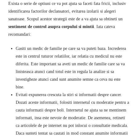
Exista o serie de optiuni ce va pot ajuta sa faceti fata fricii, inclusiv
identificarea factorilor declansatori, evitarea izolarii si alegeri
sanatoase. Scopul acestor strategii este de a va ajuta sa obtineti un
sentiment de control asupra corpului si mintii
. Iata cateva
recomandari:
Gasiti un medic de familie pe care sa va puteti baza. Increderea
este in centrul tuturor relatiilor, iar relatia cu medicul nu este
diferita. Este important sa aveti un medic de familie care sa va
linisteasca atunci cand totul este in regula la analize si sa
investigheze atunci cand sunt anumite semne ca ceva nu este
bine.
Evitati expunerea crescuta la stiri si informatii despre cancer.
Dozati aceste informatii, folositi internetul cu moderatie pentru a
cauta informatii despre boli. Internetul ne ajuta sa ne mentinem
informati, insa este nevoie de moderatie. De asemenea, retineti
ca articolele de pe internet nu pot inlocui o consultatie medicala.
Daca sunteti tentat sa cautati in mod constant anumite informatii