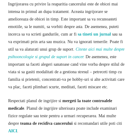
Ingrijorarea cu privire la reaparitia cancerului este de obicei mai
intensa in primul an dupa tratament. Aceasta ingrijorare se
amelioreaza de obicei in timp. Este important sa va recunoasteti
emotiile, sa le numiti, sa vorbiti despre asta. De asemenea, puteti
incerca sa va scrieti gandurile, cum ar fi
sa tineti un jurnal
sau sa
va exprimati prin arta sau muzica. Nu va ignorati temerile. Poate fi
util sa va alaturati unui grup de suport.
Citeste aici mai multe despre
psihooncologie si grupul de suport in cancer.
De asemenea, este
important sa faceti alegeri sanatoase cand vine vorba despre stilul de
viata si sa gasiti modalitati de a gestiona stresul – petreceti timp cu
familia si prietenii, concentrati-va pe hobby-uri si alte activitati care
va plac, faceti plimbari scurte, meditati, faceti miscare etc.
Respectati planul de ingrijire si
mergeti la toate controalele
medicale
. Planul de ingrijire ulterioara poate include examinari
fizice regulate sau teste pentru a urmari recuperarea. Mai multe
despre
teama de recidiva cancerului
si recomandari utile poti citi
AICI
.