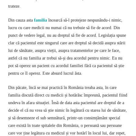
trateze.
Din cauza asta
familia
încearcă să-l protejeze nespunându-i nimic,
lucru cu care medicii nu numai că nu trebuie să fie de acord. Din
punct de vedere legal, nu au dreptul să fie de acord. Legislația spune
clar că pacientul este singurul care are dreptul să decidă asupra stării
lui de sănătate, asupra vieții, asupra tratamentelor pe care le face,
astfel că nu familia ar trebui să-și dea acordul pentru nimic. Eu nu
pot să operez un pacient cu acordul familiei fără ca pacientul să știe
pentru ce îl operez. Este absurd lucrul ăsta.
Din păcate, încă se mai practică în România treaba asta, în care
familia discută direct cu medicii și hotărăsc împreună, pacientul fiind
undeva în afara situației. Însă de data asta pacientul are dreptul de a
decide el că nu vrea să știe nimic în legătură cu starea lui de sănătate,
și să desemneze el sub semnătură, printr-un consimțământ special
care există în toate spitalele din România, o persoană sau persoane
care vor ține legătura cu medicul și vor hotărî în locul lui, dar repet,