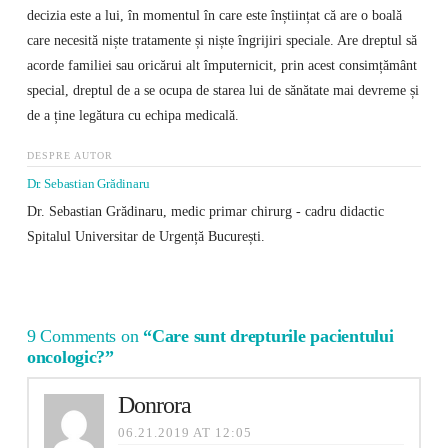
decizia este a lui, în momentul în care este înștiințat că are o boală
care necesită niște tratamente și niște îngrijiri speciale. Are dreptul să
acorde familiei sau oricărui alt împuternicit, prin acest consimțământ
special, dreptul de a se ocupa de starea lui de sănătate mai devreme și
de a ține legătura cu echipa medicală.
DESPRE AUTOR
Dr. Sebastian Grădinaru
Dr. Sebastian Grădinaru, medic primar chirurg - cadru didactic
Spitalul Universitar de Urgență București.
9 Comments on
“Care sunt drepturile pacientului
oncologic?”
Donrora
06.21.2019 AT 12:05