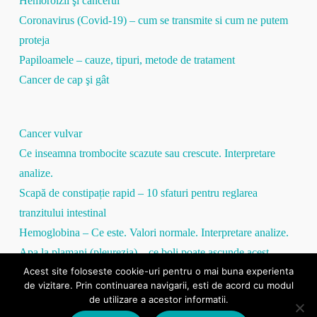
Hemoroizii şi cancerul
Coronavirus (Covid-19) – cum se transmite si cum ne putem
proteja
Papiloamele – cauze, tipuri, metode de tratament
Cancer de cap şi gât
Cancer vulvar
Ce inseamna trombocite scazute sau crescute. Interpretare
analize.
Scapă de constipație rapid – 10 sfaturi pentru reglarea
tranzitului intestinal
Hemoglobina – Ce este. Valori normale. Interpretare analize.
Apa la plamani (pleurezia) – ce boli poate ascunde acest
Acest site foloseste cookie-uri pentru o mai buna experienta
simptom
de vizitare. Prin continuarea navigarii, esti de acord cu modul
Proteina C Reactivă – tot ce trebuie să ştii
de utilizare a acestor informatii.
VSH mare / VSH mic – totul despre viteza de sedimentare a