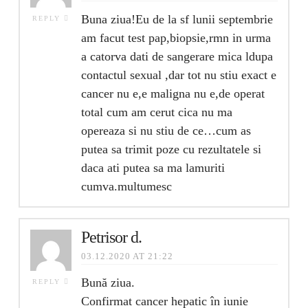
Buna ziua!Eu de la sf lunii septembrie
REPLY
am facut test pap,biopsie,rmn in urma
a catorva dati de sangerare mica ldupa
contactul sexual ,dar tot nu stiu exact e
cancer nu e,e maligna nu e,de operat
total cum am cerut cica nu ma
opereaza si nu stiu de ce…cum as
putea sa trimit poze cu rezultatele si
daca ati putea sa ma lamuriti
cumva.multumesc
Petrisor d.
03.12.2020 AT 21:22
Bună ziua.
REPLY
Confirmat cancer hepatic în iunie