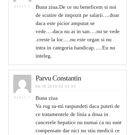
Buna ziua.De ce nu beneficem si noi
REPLY
de scutire de impozit pe salarii….doar
daca este picior amputat se
vede….daca nu ai in san….nu se vede
.creste la loc….nu este organ si nu
intra in categoria handicap…..Eu nu
inteleg.
Parvu Constantin
06.30.2019 AT 03:05
Buna ziua
REPLY
Va rog sa-mi raspundeti daca puteti de
ce tratamentele de linia a doua in
cancerele hepatice nu numai ca nu sunt
compensate dar nici nu stiu medicii ce