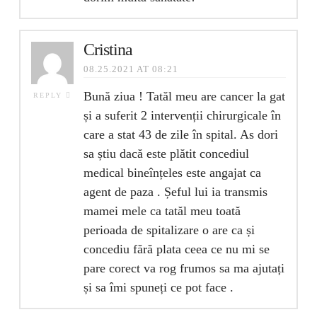
Cristina
08.25.2021 AT 08:21
Bună ziua ! Tatăl meu are cancer la gat
REPLY
și a suferit 2 intervenții chirurgicale în
care a stat 43 de zile în spital. As dori
sa știu dacă este plătit concediul
medical bineînțeles este angajat ca
agent de paza . Șeful lui ia transmis
mamei mele ca tatăl meu toată
perioada de spitalizare o are ca și
concediu fără plata ceea ce nu mi se
pare corect va rog frumos sa ma ajutați
și sa îmi spuneți ce pot face .