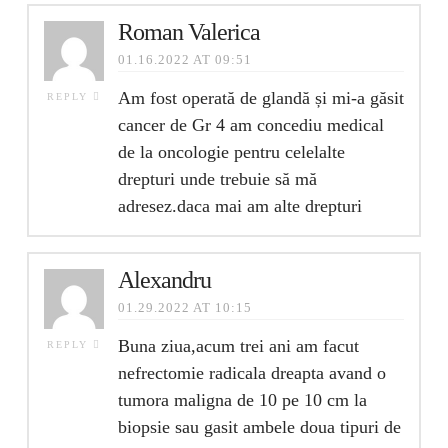
Roman Valerica
01.16.2022 AT 09:51
Am fost operată de glandă și mi-a găsit
REPLY
cancer de Gr 4 am concediu medical
de la oncologie pentru celelalte
drepturi unde trebuie să mă
adresez.daca mai am alte drepturi
Alexandru
01.29.2022 AT 10:15
Buna ziua,acum trei ani am facut
REPLY
nefrectomie radicala dreapta avand o
tumora maligna de 10 pe 10 cm la
biopsie sau gasit ambele doua tipuri de