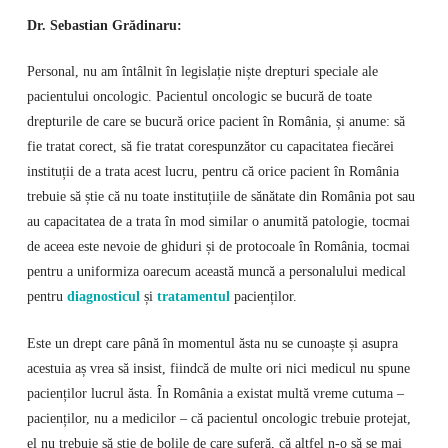
Dr. Sebastian Grădinaru:
Personal, nu am întâlnit în legislație niște drepturi speciale ale
pacientului oncologic. Pacientul oncologic se bucură de toate
drepturile de care se bucură orice pacient în România, și anume: să
fie tratat corect, să fie tratat corespunzător cu capacitatea fiecărei
instituții de a trata acest lucru, pentru că orice pacient în România
trebuie să știe că nu toate instituțiile de sănătate din România pot sau
au capacitatea de a trata în mod similar o anumită patologie, tocmai
de aceea este nevoie de ghiduri și de protocoale în România, tocmai
pentru a uniformiza oarecum această muncă a personalului medical
pentru
diagnosticul
și
tratamentul
pacienților.
Este un drept care până în momentul ăsta nu se cunoaște și asupra
acestuia aș vrea să insist, fiindcă de multe ori nici medicul nu spune
pacienților lucrul ăsta. În România a existat multă vreme cutuma –
pacienților, nu a medicilor – că pacientul oncologic trebuie protejat,
el nu trebuie să știe de bolile de care suferă, că altfel n-o să se mai