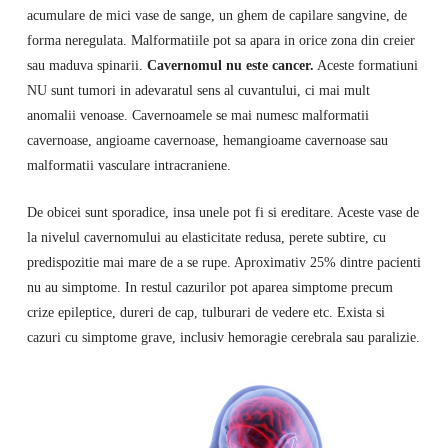
acumulare de mici vase de sange, un ghem de capilare sangvine, de
forma neregulata. Malformatiile pot sa apara in orice zona din creier
sau maduva spinarii.
Cavernomul nu este cancer.
Aceste formatiuni
NU sunt tumori in adevaratul sens al cuvantului, ci mai mult
anomalii venoase. Cavernoamele se mai numesc malformatii
cavernoase, angioame cavernoase, hemangioame cavernoase sau
malformatii vasculare intracraniene.
De obicei sunt sporadice, insa unele pot fi si ereditare. Aceste vase de
la nivelul cavernomului au elasticitate redusa, perete subtire, cu
predispozitie mai mare de a se rupe. Aproximativ 25% dintre pacienti
nu au simptome. In restul cazurilor pot aparea simptome precum
crize epileptice, dureri de cap, tulburari de vedere etc. Exista si
cazuri cu simptome grave, inclusiv hemoragie cerebrala sau paralizie.