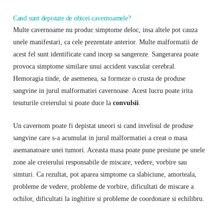
Cand sunt depistate de obicei cavernoamele?
Multe cavernoame nu produc simptome deloc, insa altele pot cauza
unele manifestari, ca cele prezentate anterior. Multe malformatii de
acest fel sunt identificate cand incep sa sangereze. Sangerarea poate
provoca simptome similare unui accident vascular cerebral.
Hemoragia tinde, de asemenea, sa formeze o crusta de produse
sangvine in jurul malformatiei cavernoase. Acest lucru poate irita
tesuturile creierului si poate duce la
convulsii
.
Un cavernom poate fi depistat uneori si cand invelisul de produse
sangvine care s-a acumulat in jurul malformatiei a creat o masa
asemanatoare unei tumori. Aceasta masa poate pune presiune pe unele
zone ale creierului responsabile de miscare, vedere, vorbire sau
simturi. Ca rezultat, pot aparea simptome ca slabiciune, amorteala,
probleme de vedere, probleme de vorbire, dificultati de miscare a
ochilor, dificultati la inghitire si probleme de coordonare si echilibru.