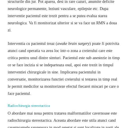
structurile din jur. Pot aparea, desi in rare cazuri, anumite deficite
neurologice permanente, leziuni vasculare, epilepsie etc. Dupa
interventie pacientul este trezit pentru a se putea evalua starea
neurologica. Va fi monitorizat ulterior si se va face un RMN a doua
zi.
Interventia cu pacientul treaz (
awake brain surgery
) poate fi potrivita
atunci cand operatia va avea loc intr-o zona a creierului care este
critica pentru unul dintre simturi. Pacientul este sub anestezie in timp
ce se face incizia si se indeparteaza osul, apoi este trezit in timpul
interventiei chirurgicale in sine. Implicarea pacientului in
conversatie, monitorizarea functiei creierului si testarea in timp real
le permit medicilor sa monitorizeze efectul fiecarei miscari pe care o
face pacientul.
Radiochirurgia stereotactica
O abordare mai noua pentru tratarea malformatiilor cavernoase este
radiochirurgia stereotactica. Aceasta abordare este utila atunci cand
cavernoamele sangereaza in mod repetat si sunt localizate in parti ale