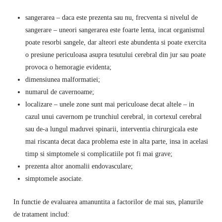
sangerarea – daca este prezenta sau nu, frecventa si nivelul de
sangerare – uneori sangerarea este foarte lenta, incat organismul
poate resorbi sangele, dar alteori este abundenta si poate exercita
o presiune periculoasa asupra tesutului cerebral din jur sau poate
provoca o hemoragie evidenta;
dimensiunea malformatiei;
numarul de cavernoame;
localizare – unele zone sunt mai periculoase decat altele – in
cazul unui cavernom pe trunchiul cerebral, in cortexul cerebral
sau de-a lungul maduvei spinarii, interventia chirurgicala este
mai riscanta decat daca problema este in alta parte, insa in acelasi
timp si simptomele si complicatiile pot fi mai grave;
prezenta altor anomalii endovasculare;
simptomele asociate.
In functie de evaluarea amanuntita a factorilor de mai sus, planurile
de tratament includ: