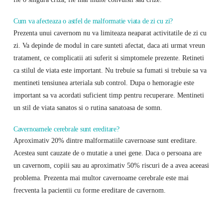
Cum va afecteaza o astfel de malformatie viata de zi cu zi?
Prezenta unui cavernom nu va limiteaza neaparat activitatile de zi cu
zi. Va depinde de modul in care sunteti afectat, daca ati urmat vreun
tratament, ce complicatii ati suferit si simptomele prezente. Retineti
ca stilul de viata este important. Nu trebuie sa fumati si trebuie sa va
mentineti tensiunea arteriala sub control. Dupa o hemoragie este
important sa va acordati suficient timp pentru recuperare. Mentineti
un stil de viata sanatos si o rutina sanatoasa de somn.
Cavernoamele cerebrale sunt ereditare?
Aproximativ 20% dintre malformatiile cavernoase sunt ereditare.
Acestea sunt cauzate de o mutatie a unei gene. Daca o persoana are
un cavernom, copiii sau au aproximativ 50% riscuri de a avea aceeasi
problema. Prezenta mai multor cavernoame cerebrale este mai
frecventa la pacientii cu forme ereditare de cavernom.