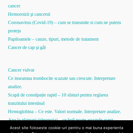
cancer
Hemoroizii şi cancerul
Coronavirus (Covid-19) – cum se transmite si cum ne putem
proteja
Papiloamele – cauze, tipuri, metode de tratament
Cancer de cap şi gât
Cancer vulvar
Ce inseamna trombocite scazute sau crescute. Interpretare
analize.
Scapă de constipație rapid – 10 sfaturi pentru reglarea
tranzitului intestinal
Hemoglobina – Ce este. Valori normale. Interpretare analize.
Apa la plamani (pleurezia) – ce boli poate ascunde acest
Acest site foloseste cookie-uri pentru o mai buna experienta
simptom