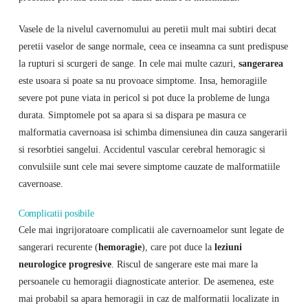
Vasele de la nivelul cavernomului au peretii mult mai subtiri decat
peretii vaselor de sange normale, ceea ce inseamna ca sunt predispuse
la rupturi si scurgeri de sange. In cele mai multe cazuri,
sangerarea
este usoara si poate sa nu provoace simptome. Insa, hemoragiile
severe pot pune viata in pericol si pot duce la probleme de lunga
durata. Simptomele pot sa apara si sa dispara pe masura ce
malformatia cavernoasa isi schimba dimensiunea din cauza sangerarii
si resorbtiei sangelui. Accidentul vascular cerebral hemoragic si
convulsiile sunt cele mai severe simptome cauzate de malformatiile
cavernoase.
Complicatii posibile
Cele mai ingrijoratoare complicatii ale cavernoamelor sunt legate de
sangerari recurente (
hemoragie
), care pot duce la
leziuni
neurologice progresive
. Riscul de sangerare este mai mare la
persoanele cu hemoragii diagnosticate anterior. De asemenea, este
mai probabil sa apara hemoragii in caz de malformatii localizate in