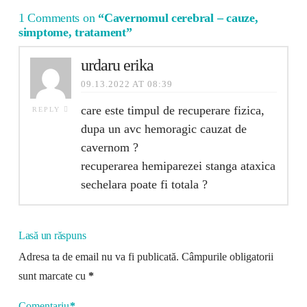
1 Comments on
“Cavernomul cerebral – cauze,
simptome, tratament”
urdaru erika
09.13.2022 AT 08:39
care este timpul de recuperare fizica,
REPLY
dupa un avc hemoragic cauzat de
cavernom ?
recuperarea hemiparezei stanga ataxica
sechelara poate fi totala ?
Lasă un răspuns
Adresa ta de email nu va fi publicată.
Câmpurile obligatorii
sunt marcate cu
*
Comentariu
*