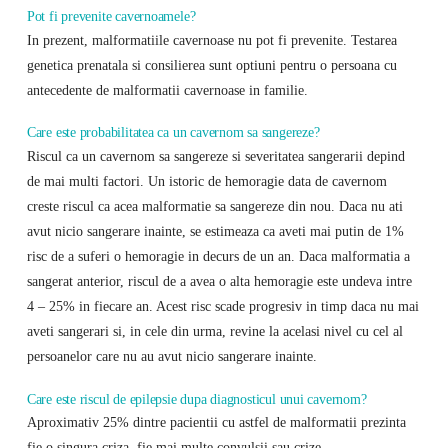
Pot fi prevenite cavernoamele?
In prezent, malformatiile cavernoase nu pot fi prevenite. Testarea
genetica prenatala si consilierea sunt optiuni pentru o persoana cu
antecedente de malformatii cavernoase in familie.
Care este probabilitatea ca un cavernom sa sangereze?
Riscul ca un cavernom sa sangereze si severitatea sangerarii depind
de mai multi factori. Un istoric de hemoragie data de cavernom
creste riscul ca acea malformatie sa sangereze din nou. Daca nu ati
avut nicio sangerare inainte, se estimeaza ca aveti mai putin de 1%
risc de a suferi o hemoragie in decurs de un an. Daca malformatia a
sangerat anterior, riscul de a avea o alta hemoragie este undeva intre
4 – 25% in fiecare an. Acest risc scade progresiv in timp daca nu mai
aveti sangerari si, in cele din urma, revine la acelasi nivel cu cel al
persoanelor care nu au avut nicio sangerare inainte.
Care este riscul de epilepsie dupa diagnosticul unui cavernom?
Aproximativ 25% dintre pacientii cu astfel de malformatii prezinta
fie o singura criza, fie mai multe convulsii sau crize.