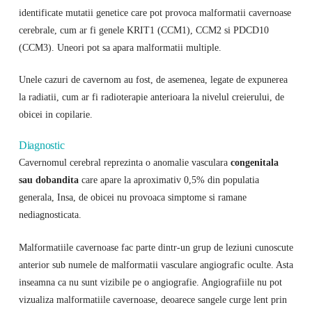
identificate mutatii genetice care pot provoca malformatii cavernoase
cerebrale, cum ar fi genele KRIT1 (CCM1), CCM2 si PDCD10
(CCM3). Uneori pot sa apara malformatii multiple.
Unele cazuri de cavernom au fost, de asemenea, legate de expunerea
la radiatii, cum ar fi radioterapie anterioara la nivelul creierului, de
obicei in copilarie.
Diagnostic
Cavernomul cerebral reprezinta o anomalie vasculara
congenitala
sau dobandita
care apare la aproximativ 0,5% din populatia
generala, Insa, de obicei nu provoaca simptome si ramane
nediagnosticata.
Malformatiile cavernoase fac parte dintr-un grup de leziuni cunoscute
anterior sub numele de malformatii vasculare angiografic oculte. Asta
inseamna ca nu sunt vizibile pe o angiografie. Angiografiile nu pot
vizualiza malformatiile cavernoase, deoarece sangele curge lent prin