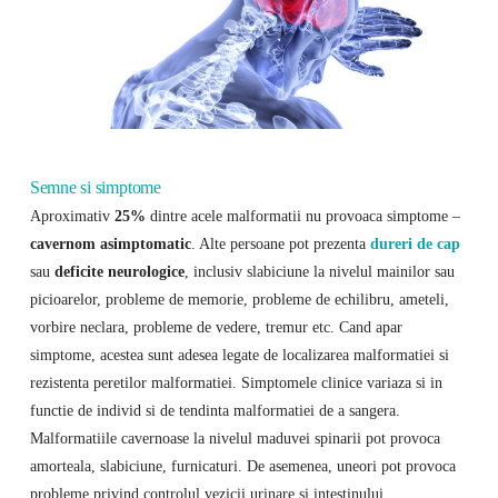
Semne si simptome
Aproximativ
25%
dintre acele malformatii nu provoaca simptome –
cavernom asimptomatic
. Alte persoane pot prezenta
dureri de cap
sau
deficite neurologice
, inclusiv slabiciune la nivelul mainilor sau
picioarelor, probleme de memorie, probleme de echilibru, ameteli,
vorbire neclara, probleme de vedere, tremur etc. Cand apar
simptome, acestea sunt adesea legate de localizarea malformatiei si
rezistenta peretilor malformatiei. Simptomele clinice variaza si in
functie de individ si de tendinta malformatiei de a sangera.
Malformatiile cavernoase la nivelul maduvei spinarii pot provoca
amorteala, slabiciune, furnicaturi. De asemenea, uneori pot provoca
probleme privind controlul vezicii urinare si intestinului.