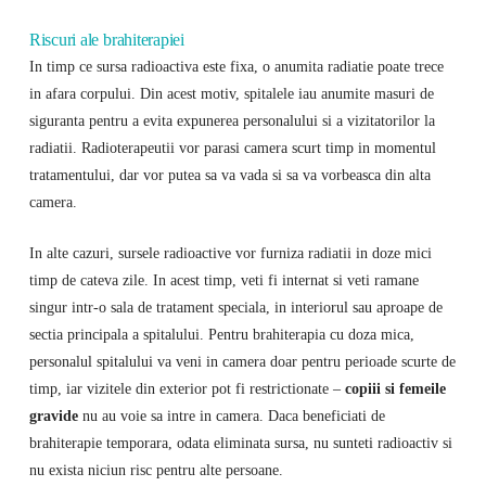
Riscuri ale brahiterapiei
In timp ce sursa radioactiva este fixa, o anumita radiatie poate trece
in afara corpului. Din acest motiv, spitalele iau anumite masuri de
siguranta pentru a evita expunerea personalului si a vizitatorilor la
radiatii. Radioterapeutii vor parasi camera scurt timp in momentul
tratamentului, dar vor putea sa va vada si sa va vorbeasca din alta
camera.
In alte cazuri, sursele radioactive vor furniza radiatii in doze mici
timp de cateva zile. In acest timp, veti fi internat si veti ramane
singur intr-o sala de tratament speciala, in interiorul sau aproape de
sectia principala a spitalului. Pentru brahiterapia cu doza mica,
personalul spitalului va veni in camera doar pentru perioade scurte de
timp, iar vizitele din exterior pot fi restrictionate –
copiii si femeile
gravide
nu au voie sa intre in camera. Daca beneficiati de
brahiterapie temporara, odata eliminata sursa, nu sunteti radioactiv si
nu exista niciun risc pentru alte persoane.