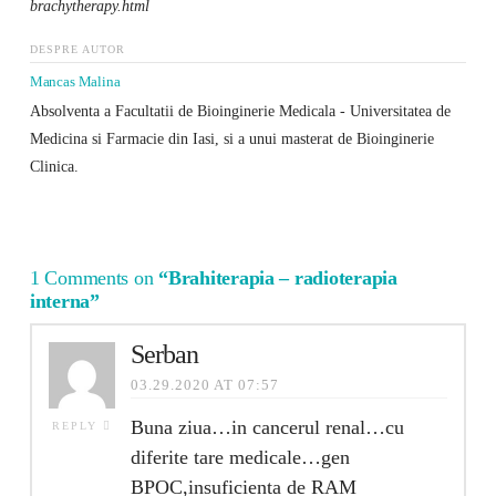
brachytherapy.html
DESPRE AUTOR
Mancas Malina
Absolventa a Facultatii de Bioinginerie Medicala - Universitatea de
Medicina si Farmacie din Iasi, si a unui masterat de Bioinginerie
Clinica.
1 Comments on
“Brahiterapia – radioterapia
interna”
Serban
03.29.2020 AT 07:57
Buna ziua…in cancerul renal…cu
REPLY
diferite tare medicale…gen
BPOC,insuficienta de RAM