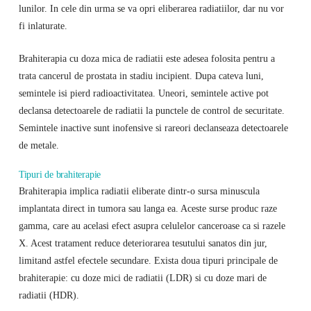
lunilor. In cele din urma se va opri eliberarea radiatiilor, dar nu vor
fi inlaturate.
Brahiterapia cu doza mica de radiatii este adesea folosita pentru a
trata cancerul de prostata in stadiu incipient. Dupa cateva luni,
semintele isi pierd radioactivitatea. Uneori, semintele active pot
declansa detectoarele de radiatii la punctele de control de securitate.
Semintele inactive sunt inofensive si rareori declanseaza detectoarele
de metale.
Tipuri de brahiterapie
Brahiterapia implica radiatii eliberate dintr-o sursa minuscula
implantata direct in tumora sau langa ea. Aceste surse produc raze
gamma, care au acelasi efect asupra celulelor canceroase ca si razele
X. Acest tratament reduce deteriorarea tesutului sanatos din jur,
limitand astfel efectele secundare. Exista doua tipuri principale de
brahiterapie: cu doze mici de radiatii (LDR) si cu doze mari de
radiatii (HDR).