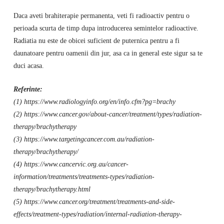
Daca aveti brahiterapie permanenta, veti fi radioactiv pentru o
perioada scurta de timp dupa introducerea semintelor radioactive.
Radiatia nu este de obicei suficient de puternica pentru a fi
daunatoare pentru oamenii din jur, asa ca in general este sigur sa te
duci acasa.
Referinte:
(1) https://www.radiologyinfo.org/en/info.cfm?pg=brachy
(2) https://www.cancer.gov/about-cancer/treatment/types/radiation-
therapy/brachytherapy
(3) https://www.targetingcancer.com.au/radiation-
therapy/brachytherapy/
(4) https://www.cancervic.org.au/cancer-
information/treatments/treatments-types/radiation-
therapy/brachytherapy.html
(5) https://www.cancer.org/treatment/treatments-and-side-
effects/treatment-types/radiation/internal-radiation-therapy-