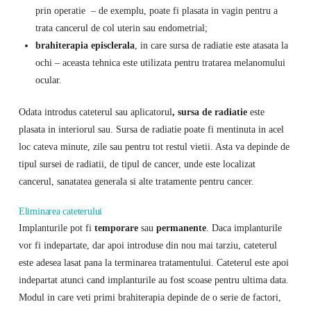
prin operatie – de exemplu, poate fi plasata in vagin pentru a
trata cancerul de col uterin sau endometrial;
brahiterapia episclerala
, in care sursa de radiatie este atasata la
ochi – aceasta tehnica este utilizata pentru tratarea melanomului
ocular.
Odata introdus cateterul sau aplicatorul
, sursa de radiatie
este
plasata in interiorul sau. Sursa de radiatie poate fi mentinuta in acel
loc cateva minute, zile sau pentru tot restul vietii. Asta va depinde de
tipul sursei de radiatii, de tipul de cancer, unde este localizat
cancerul, sanatatea generala si alte tratamente pentru cancer.
Eliminarea cateterului
Implanturile pot fi
temporare
sau
permanente
. Daca implanturile
vor fi indepartate, dar apoi introduse din nou mai tarziu, cateterul
este adesea lasat pana la terminarea tratamentului. Cateterul este apoi
indepartat atunci cand implanturile au fost scoase pentru ultima data.
Modul in care veti primi brahiterapia depinde de o serie de factori,