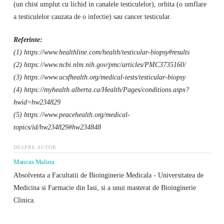
(un chist umplut cu lichid in canalele testiculelor), orhita (o umflare
a testiculelor cauzata de o infectie) sau cancer testicular.
Referinte:
(1) https://www.healthline.com/health/testicular-biopsy#results
(2) https://www.ncbi.nlm.nih.gov/pmc/articles/PMC3735160/
(3) https://www.ucsfhealth.org/medical-tests/testicular-biopsy
(4) https://myhealth.alberta.ca/Health/Pages/conditions.aspx?
hwid=hw234829
(5) https://www.peacehealth.org/medical-
topics/id/hw234829#hw234848
DESPRE AUTOR
Mancas Malina
Absolventa a Facultatii de Bioinginerie Medicala - Universitatea de
Medicina si Farmacie din Iasi, si a unui masterat de Bioinginerie
Clinica.