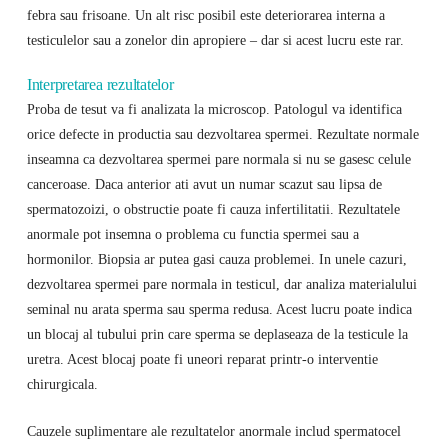
febra sau frisoane. Un alt risc posibil este deteriorarea interna a
testiculelor sau a zonelor din apropiere – dar si acest lucru este rar.
Interpretarea rezultatelor
Proba de tesut va fi analizata la microscop. Patologul va identifica
orice defecte in productia sau dezvoltarea spermei. Rezultate normale
inseamna ca dezvoltarea spermei pare normala si nu se gasesc celule
canceroase. Daca anterior ati avut un numar scazut sau lipsa de
spermatozoizi, o obstructie poate fi cauza infertilitatii. Rezultatele
anormale pot insemna o problema cu functia spermei sau a
hormonilor. Biopsia ar putea gasi cauza problemei. In unele cazuri,
dezvoltarea spermei pare normala in testicul, dar analiza materialului
seminal nu arata sperma sau sperma redusa. Acest lucru poate indica
un blocaj al tubului prin care sperma se deplaseaza de la testicule la
uretra. Acest blocaj poate fi uneori reparat printr-o interventie
chirurgicala.
Cauzele suplimentare ale rezultatelor anormale includ spermatocel