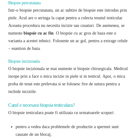
Biopsie percutanata
Intr-o biopsie percutanata, un ac subtire de biopsie este introdus prin
piele. Acul are o seringa la capat pentru a colecta tesutul testicular.
Aceasta procedura nu necesita incizie sau cusaturi. De asemenea, se
numeste
biopsie cu ac fin
. O biopsie cu ac gros de baza este o
varianta a acestei tehnici. Foloseste un ac gol, pentru a extrage celule
– esantion de baza.
Biopsie incizionala
O biopsie incizionala se mai numeste si biopsie chirurgicala. Medicul
incepe prin a face o mica incizie in piele si in testicul. Apoi, o mica
proba de tesut este prelevata si se folosesc fire de sutura pentru a
inchide inciziile.
Cand e necesara biopsia testiculara?
O biopsie testiculara poate fi utilizata cu urmatoarele scopuri:
pentru a vedea daca problemele de productie a spermei sunt
cauzate de un blocaj;