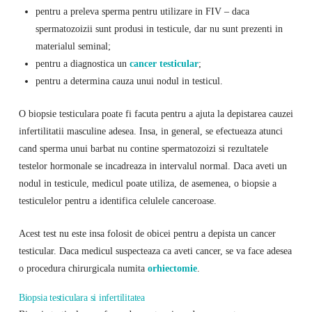
pentru a preleva sperma pentru utilizare in FIV – daca
spermatozoizii sunt produsi in testicule, dar nu sunt prezenti in
materialul seminal;
pentru a diagnostica un
cancer testicular
;
pentru a determina cauza unui nodul in testicul.
O biopsie testiculara poate fi facuta pentru a ajuta la depistarea cauzei
infertilitatii masculine adesea. Insa, in general, se efectueaza atunci
cand sperma unui barbat nu contine spermatozoizi si rezultatele
testelor hormonale se incadreaza in intervalul normal. Daca aveti un
nodul in testicule, medicul poate utiliza, de asemenea, o biopsie a
testiculelor pentru a identifica celulele canceroase.
Acest test nu este insa folosit de obicei pentru a depista un cancer
testicular. Daca medicul suspecteaza ca aveti cancer, se va face adesea
o procedura chirurgicala numita
orhiectomie
.
Biopsia testiculara si infertilitatea