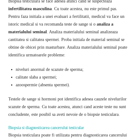
Biopsia testiculara se face adesea atunci cand se suspecteaza
infertilitatea masculina
. Cu toate acestea, nu este primul pas.
Pentru faza initiala a unei evaluari a fertilitatii, medicul va face un
istoric medical si va recomanda teste de sange si o
analiza a
materialului seminal
. Analiza materialului seminal analizeaza
cantitatea si calitatea spermei. Proba initiala de material seminal se
obtine de obicei prin masturbare. Analiza materialului seminal poate
identifica urmatoarele probleme:
niveluri anormal de scazute de sperma;
calitate slaba a spermei;
azoospermie (absenta spermei).
Testele de sange si hormoni pot identifica adesea cauzele nivelurilor
scazute de sperma. Cu toate acestea, atunci cand aceste teste nu sunt
concludente, este posibil sa aveti nevoie de o biopsie testiculara.
Biopsia si diagnosticarea cancerului testicular
Biopsia testiculara poate fi utilizata pentru diagnosticarea cancerului