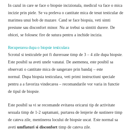
In cazul in care se face o biopsie incizionala, medicul va face o mica
incizie prin piele. Se va preleva o cantitate mica de tesut testicular de
marimea unui bob de mazare. Cand se face biopsia, veti simti
presiune sau disconfort minor. Nu ar trebui sa simtiti durere. De
obicei, se folosesc fire de sutura pentru a inchide incizia.
Recuperarea dupa o biopsie testiculara
Scrotul si testiculele pot fi dureroase timp de 3 – 4 zile dupa biopsie.
Este posibil sa aveti unele vanatai. De asemenea, este posibil sa
observati o cantitate mica de sangerare prin bandaj – este
normal. Dupa biopsia testiculara, veti primi instructiuni speciale
pentru a a favoriza vindecarea – recomandarile vor varia in functie
de tipul de biopsie.
Este posibil sa vi se recomande evitarea oricarui tip de activitate
sexuala timp de 1-2 saptamani, purtarea de lenjerie de sustinere timp
de cateva zile, mentinerea locului de biopsie uscat. Este normal sa
aveti
umflaturi si disconfort
timp de cateva zile.