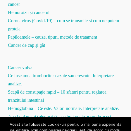
cancer
Hemoroizii şi cancerul
Coronavirus (Covid-19) – cum se transmite si cum ne putem
proteja
Papiloamele – cauze, tipuri, metode de tratament
Cancer de cap şi gât
Cancer vulvar
Ce inseamna trombocite scazute sau crescute. Interpretare
analize.
Scapă de constipație rapid – 10 sfaturi pentru reglarea
tranzitului intestinal
Hemoglobina – Ce este. Valori normale. Interpretare analize.
Apa la plamani (pleurezia) – ce boli poate ascunde acest
Acest site foloseste cookie-uri pentru o mai buna experienta
simptom
de vizitare. Prin continuarea navigarii, esti de acord cu modul