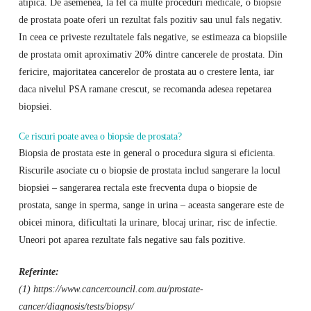
atipica. De asemenea, la fel ca multe proceduri medicale, o biopsie
de prostata poate oferi un rezultat fals pozitiv sau unul fals negativ.
In ceea ce priveste rezultatele fals negative, se estimeaza ca biopsiile
de prostata omit aproximativ 20% dintre cancerele de prostata. Din
fericire, majoritatea cancerelor de prostata au o crestere lenta, iar
daca nivelul PSA ramane crescut, se recomanda adesea repetarea
biopsiei.
Ce riscuri poate avea o biopsie de prostata?
Biopsia de prostata este in general o procedura sigura si eficienta.
Riscurile asociate cu o biopsie de prostata includ sangerare la locul
biopsiei – sangerarea rectala este frecventa dupa o biopsie de
prostata, sange in sperma, sange in urina – aceasta sangerare este de
obicei minora, dificultati la urinare, blocaj urinar, risc de infectie.
Uneori pot aparea rezultate fals negative sau fals pozitive.
Referinte:
(1) https://www.cancercouncil.com.au/prostate-
cancer/diagnosis/tests/biopsy/