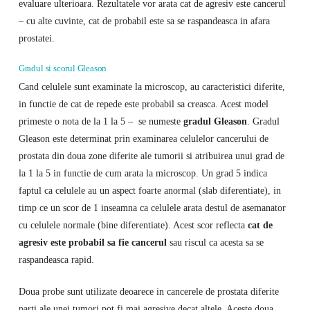
evaluare ulterioara. Rezultatele vor arata cat de agresiv este cancerul
– cu alte cuvinte, cat de probabil este sa se raspandeasca in afara
prostatei.
Gradul si scorul Gleason
Cand celulele sunt examinate la microscop, au caracteristici diferite,
in functie de cat de repede este probabil sa creasca. Acest model
primeste o nota de la 1 la 5 – se numeste
gradul Gleason
. Gradul
Gleason este determinat prin examinarea celulelor cancerului de
prostata din doua zone diferite ale tumorii si atribuirea unui grad de
la 1 la 5 in functie de cum arata la microscop. Un grad 5 indica
faptul ca celulele au un aspect foarte anormal (slab diferentiate), in
timp ce un scor de 1 inseamna ca celulele arata destul de asemanator
cu celulele normale (bine diferentiate). Acest scor reflecta
cat de
agresiv este probabil sa fie cancerul
sau riscul ca acesta sa se
raspandeasca rapid.
Doua probe sunt utilizate deoarece in cancerele de prostata diferite
parti ale unei tumori pot fi mai agresive decat altele. Aceste doua