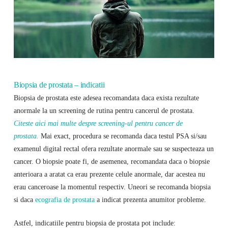
Biopsia de prostata – indicatii
Biopsia de prostata este adesea recomandata daca exista rezultate
anormale la un screening de rutina pentru cancerul de prostata.
Citeste aici mai multe despre screening-ul pentru cancer de
prostata.
Mai exact, procedura se recomanda daca testul PSA si/sau
examenul digital rectal ofera rezultate anormale sau se suspecteaza un
cancer. O biopsie poate fi, de asemenea, recomandata daca o biopsie
anterioara a aratat ca erau prezente celule anormale, dar acestea nu
erau canceroase la momentul respectiv. Uneori se recomanda biopsia
si daca
ecografia de prostata
a indicat prezenta anumitor probleme.
Astfel, indicatiile pentru biopsia de prostata pot include: