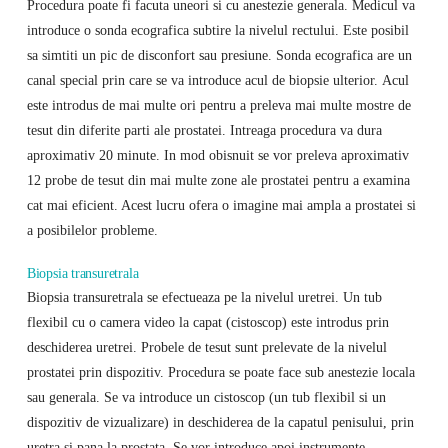
Procedura poate fi facuta uneori si cu anestezie generala. Medicul va
introduce o sonda ecografica subtire la nivelul rectului. Este posibil
sa simtiti un pic de disconfort sau presiune. Sonda ecografica are un
canal special prin care se va introduce acul de biopsie ulterior. Acul
este introdus de mai multe ori pentru a preleva mai multe mostre de
tesut din diferite parti ale prostatei. Intreaga procedura va dura
aproximativ 20 minute. In mod obisnuit se vor preleva aproximativ
12 probe de tesut din mai multe zone ale prostatei pentru a examina
cat mai eficient. Acest lucru ofera o imagine mai ampla a prostatei si
a posibilelor probleme.
Biopsia transuretrala
Biopsia transuretrala se efectueaza pe la nivelul uretrei. Un tub
flexibil cu o camera video la capat (cistoscop) este introdus prin
deschiderea uretrei. Probele de tesut sunt prelevate de la nivelul
prostatei prin dispozitiv. Procedura se poate face sub anestezie locala
sau generala. Se va introduce un cistoscop (un tub flexibil si un
dispozitiv de vizualizare) in deschiderea de la capatul penisului, prin
uretra si pana la prostata. Se vor introduce apoi instrumente