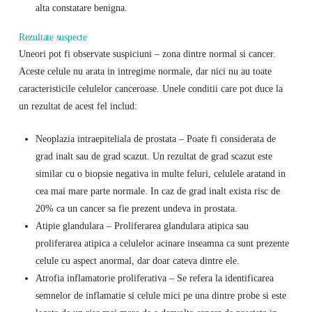
alta constatare benigna.
Rezultate suspecte
Uneori pot fi observate suspiciuni – zona dintre normal si cancer.
Aceste celule nu arata in intregime normale, dar nici nu au toate
caracteristicile celulelor canceroase. Unele conditii care pot duce la
un rezultat de acest fel includ:
Neoplazia intraepiteliala de prostata – Poate fi considerata de
grad inalt sau de grad scazut. Un rezultat de grad scazut este
similar cu o biopsie negativa in multe feluri, celulele aratand in
cea mai mare parte normale. In caz de grad inalt exista risc de
20% ca un cancer sa fie prezent undeva in prostata.
Atipie glandulara – Proliferarea glandulara atipica sau
proliferarea atipica a celulelor acinare inseamna ca sunt prezente
celule cu aspect anormal, dar doar cateva dintre ele.
Atrofia inflamatorie proliferativa – Se refera la identificarea
semnelor de inflamatie si celule mici pe una dintre probe si este