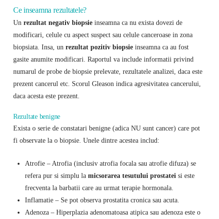
Ce inseamna rezultatele?
Un
rezultat negativ biopsie
inseamna ca nu exista dovezi de
modificari, celule cu aspect suspect sau celule canceroase in zona
biopsiata. Insa, un
rezultat pozitiv biopsie
inseamna ca au fost
gasite anumite modificari. Raportul va include informatii privind
numarul de probe de biopsie prelevate, rezultatele analizei, daca este
prezent cancerul etc. Scorul Gleason indica agresivitatea cancerului,
daca acesta este prezent.
Rezultate benigne
Exista o serie de constatari benigne (adica NU sunt cancer) care pot
fi observate la o biopsie. Unele dintre acestea includ:
Atrofie – Atrofia (inclusiv atrofia focala sau atrofie difuza) se
refera pur si simplu la
micsorarea tesutului prostatei
si este
frecventa la barbatii care au urmat terapie hormonala.
Inflamatie – Se pot observa prostatita cronica sau acuta.
Adenoza – Hiperplazia adenomatoasa atipica sau adenoza este o