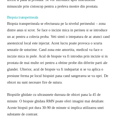
minuscule prin cistoscop pentru a preleva mostre din prostata.
Biopsia transperineala
Biopsia transperineala se efectueaza pe la nivelul perineului – zona
dintre anus si scrot. Se face o incizie mica in perineu si se introduce
un ac pentru a colecta proba. Veti simti o intepatura de ac atunci cand
anestezicul local este injectat. Acest lucru poate provoca o scurta
senzatie de usturime. Cand zona este amortita, medicul va face o
incizie mica in piele. Acul de biopsie va fi introdus prin incizie si in
prostata de mai multe ori pentru a obtine probe din diferite parti ale
glandei. Ulterior, acul de biopsie va fi indepartat si se va aplica o
presiune ferma pe locul biopsiei pana cand sangerarea se va opri. De
obicei nu sunt necesare fire de sutura.
Biopsiile ghidate cu ultrasunete dureaza de obicei pana la 45 de
minute. O biopsie ghidata RMN poate oferi imagini mai detaliate.
Aceste biopsii pot dura 30-90 de minute si implica utilizarea unei
substante de contrast.