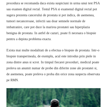
procedura se recomanda daca exista suspiciuni in urma unui test PSA
sau examen digital rectal. Testul PSA si examenul digital rectal pot
sugera prezenta cancerului de prostata si pot indica, de asemenea,
tumori necanceroase, infectii sau doar semnele normale de
imbatranire, care pot duce la marirea prostatei sau hiperplazia
benigna de prostata. In astfel de cazuri, poate fi necesara o biopsie
pentru a depista problema exacta.
Exista mai multe modalitati de a efectua o biopsie de prostata. Intr-o
biopsie transperineala, de exemplu, acul este introdus prin piele in
zona dintre anus si scrot. In timpul fiecarei proceduri, medicul poate
preleva un anumit numar de probe din diferite zone ale prostatei si,
de asemenea, poate preleva o proba din orice zona suspecta observata
pe RMN.