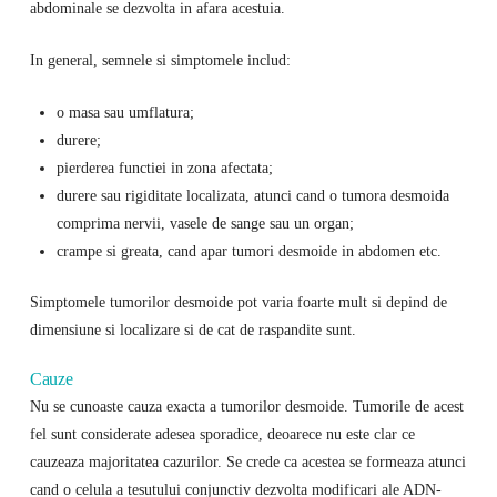
abdominale se dezvolta in afara acestuia.
In general, semnele si simptomele includ:
o masa sau umflatura;
durere;
pierderea functiei in zona afectata;
durere sau rigiditate localizata, atunci cand o tumora desmoida
comprima nervii, vasele de sange sau un organ;
crampe si greata, cand apar tumori desmoide in abdomen etc.
Simptomele tumorilor desmoide pot varia foarte mult si depind de
dimensiune si localizare si de cat de raspandite sunt.
Cauze
Nu se cunoaste cauza exacta a tumorilor desmoide. Tumorile de acest
fel sunt considerate adesea sporadice, deoarece nu este clar ce
cauzeaza majoritatea cazurilor. Se crede ca acestea se formeaza atunci
cand o celula a tesutului conjunctiv dezvolta modificari ale ADN-