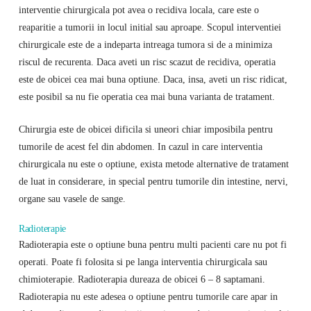
interventie chirurgicala pot avea o recidiva locala, care este o
reaparitie a tumorii in locul initial sau aproape. Scopul interventiei
chirurgicale este de a indeparta intreaga tumora si de a minimiza
riscul de recurenta. Daca aveti un risc scazut de recidiva, operatia
este de obicei cea mai buna optiune. Daca, insa, aveti un risc ridicat,
este posibil sa nu fie operatia cea mai buna varianta de tratament.
Chirurgia este de obicei dificila si uneori chiar imposibila pentru
tumorile de acest fel din abdomen. In cazul in care interventia
chirurgicala nu este o optiune, exista metode alternative de tratament
de luat in considerare, in special pentru tumorile din intestine, nervi,
organe sau vasele de sange.
Radioterapie
Radioterapia este o optiune buna pentru multi pacienti care nu pot fi
operati. Poate fi folosita si pe langa interventia chirurgicala sau
chimioterapie. Radioterapia dureaza de obicei 6 – 8 saptamani.
Radioterapia nu este adesea o optiune pentru tumorile care apar in