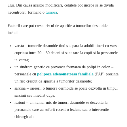
ului. Din cauza acestor modificari, celulele pot incepe sa se divida
necontrolat, formand o
tumora
.
Factorii care pot creste riscul de aparitie a tumorilor desmoide
includ:
varsta – tumorile desmoide tind sa apara la adultii tineri cu varsta
cuprinsa intre 20 – 30 de ani si sunt rare la copii si la persoanele
in varsta;
un sindrom genetic ce provoaca formarea de polipi in colon –
persoanele cu
polipoza adenomatoasa familiala
(FAP) prezinta
un risc crescut de aparitie a tumorilor desmoide;
sarcina – rareori, o tumora desmoida se poate dezvolta in timpul
sarcinii sau imediat dupa;
leziuni – un numar mic de tumori desmoide se dezvolta la
persoanele care au suferit recent o leziune sau o interventie
chirurgicala.