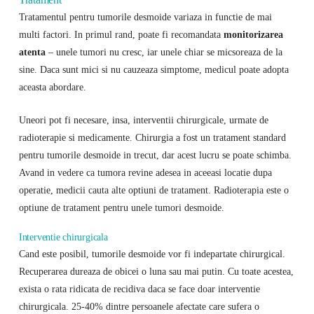
Tratamentul pentru tumorile desmoide variaza in functie de mai
multi factori. In primul rand, poate fi recomandata
monitorizarea
atenta
– unele tumori nu cresc, iar unele chiar se micsoreaza de la
sine. Daca sunt mici si nu cauzeaza simptome, medicul poate adopta
aceasta abordare.
Uneori pot fi necesare, insa, interventii chirurgicale, urmate de
radioterapie si medicamente. Chirurgia a fost un tratament standard
pentru tumorile desmoide in trecut, dar acest lucru se poate schimba.
Avand in vedere ca tumora revine adesea in aceeasi locatie dupa
operatie, medicii cauta alte optiuni de tratament. Radioterapia este o
optiune de tratament pentru unele tumori desmoide.
Interventie chirurgicala
Cand este posibil, tumorile desmoide vor fi indepartate chirurgical.
Recuperarea dureaza de obicei o luna sau mai putin. Cu toate acestea,
exista o rata ridicata de recidiva daca se face doar interventie
chirurgicala. 25-40% dintre persoanele afectate care sufera o