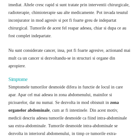
imediat. Altele cresc rapid si sunt tratate prin interventii chirurgicale,
radioterapie, chimioterapie sau alte medicamente. Pot invada tesutul
inconjurator in mod agresiv si pot fi foarte greu de indepartat
chirurgical. Tumorile de acest fel reapar adesea, chiar si dupa ce au
fost complet indepartate.
Nu sunt considerate cancer, insa, pot fi foarte agresive, actionand mai
mult ca un cancer si dezvoltandu-se in structuri si organe din
apropiere.
Simptome
Simptomele tumorilor desmoide difera in functie de locul in care
apar. Apar cel mai adesea in zona abdomenului, mainilor si
picioarelor, dar nu numai. Se dezvolta in mod obisnuit in
zona
organelor abdominale
, cum ar fi intestinele. Din acest motiv,
medicii descriu adesea tumorile desmoide ca fiind intra-abdominale
sau extra-abdominale. Tumorile desmoide intra-abdominale se
dezvolta in interiorul abdomenului, in timp ce tumorile extra-