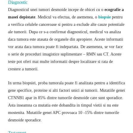
Diagnostic
Diagnosticul unei tumori desmoide incepe de obicei cu o
ecografie a
masei depistate
. Medicul va efectua, de asemenea, o
biopsie
pentru
a verifica celulele canceroase si pentru a exclude alte cauze potentiale
ale tumorii. Dupa ce s-a confirmat diagnosticul, medicul va analiza
daca tumora este atasata de organele din apropiere. Aceste informatii
vor arata daca tumora poate fi indepartata. De asemenea, se vor face
o serie de proceduri imagistice suplimentare – RMN sau CT. Aceste
teste pot oferi mai multe informatii despre localizare si rata de
crestere a tumorii.
In urma biopsiei, proba tumorala poate fi analizata pentru a identifica
gene specifice, proteine ​​si alti factori unici ai tumorii. Mutatiile genei
CTNNB1 apar in 85% dintre tumorile desmoide care sunt sporadice.
Asta inseamna ca mutatia este dobandita in timpul vietii si nu este
mostenita. Mutatiile genei APC provoaca 10 -15% dintre tumorile
desmoide sporadice.
Tratament