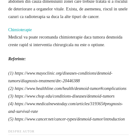
abdomen din cauza dimensiunii zonei care trebuie tratata si a riscului
de deteriorare a organelor vitale. Exista, de asemenea, riscul in unele
cazuri ca radioterapia sa duca la alte tipuri de cancer.
Chimioterapie
Medicul va poate recomanda chimioterapie daca tumora desmoida
creste rapid si interventia chirurgicala nu este o optiune.
Referinte:
(1) https://www.mayoclinic.org/diseases-conditions/desmoid-
tumors/diagnosis-treatment/drc-20446388
(2) https://www.healthline.com/health/desmoid-tumor#complications
(3) https://www.chop.edu/conditions-diseases/desmoid-tumors
(4) https://www.medicalnewstoday.com/articles/319365#prognosis-
and-survival-rate
(5) https://www.cancer.net/cancer-types/desmoid-tumor/introduction
DESPRE AUTOR