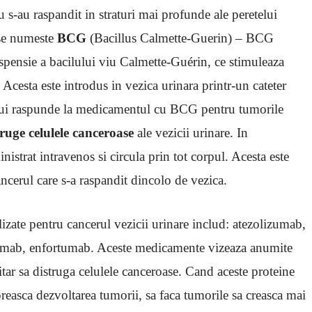
u s-au raspandit in straturi mai profunde ale peretelui
 se numeste
BCG
(Bacillus Calmette-Guerin) – BCG
spensie a bacilului viu Calmette-Guérin, ce stimuleaza
Acesta este introdus in vezica urinara printr-un cateter
pului raspunde la medicamentul cu BCG pentru tumorile
truge celulele canceroase
ale vezicii urinare. In
istrat intravenos si circula prin tot corpul. Acesta este
ancerul care s-a raspandit dincolo de vezica.
zate pentru cancerul vezicii urinare includ: atezolizumab,
mab, enfortumab. Aceste medicamente vizeaza anumite
tar sa distruga celulele canceroase. Cand aceste proteine ​​
preasca dezvoltarea tumorii, sa faca tumorile sa creasca mai