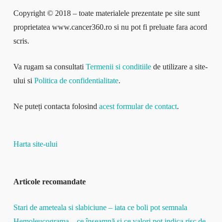
Copyright © 2018 – toate materialele prezentate pe site sunt
proprietatea www.cancer360.ro si nu pot fi preluate fara acord
scris.
Va rugam sa consultati
Termenii si conditiile
de utilizare a site-
ului si
Politica de confidentialitate
.
Ne puteți contacta folosind
acest formular de contact
.
Harta site-ului
Articole recomandate
Stari de ameteala si slabiciune – iata ce boli pot semnala
Hemoleucograma – ce înseamnă și ce valori pot indica risc de