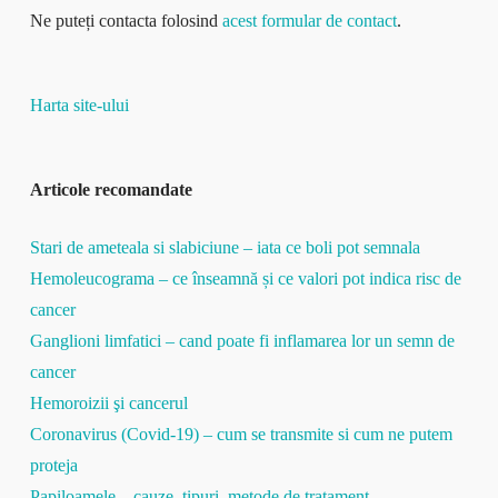
Ne puteți contacta folosind
acest formular de contact
.
Harta site-ului
Articole recomandate
Stari de ameteala si slabiciune – iata ce boli pot semnala
Hemoleucograma – ce înseamnă și ce valori pot indica risc de
cancer
Ganglioni limfatici – cand poate fi inflamarea lor un semn de
cancer
Hemoroizii şi cancerul
Coronavirus (Covid-19) – cum se transmite si cum ne putem
proteja
Papiloamele – cauze, tipuri, metode de tratament