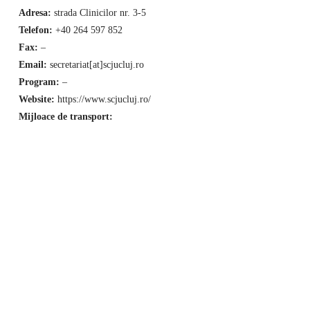
Adresa:
strada Clinicilor nr. 3-5
Telefon:
+40 264 597 852
Fax:
–
Email:
secretariat[at]scjucluj.ro
Program:
–
Website:
https://www.scjucluj.ro/
Mijloace de transport: