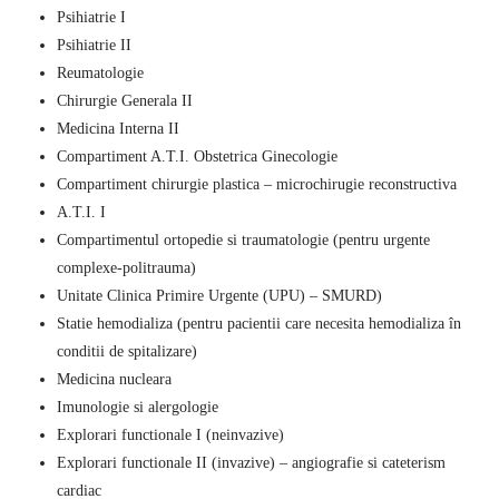
Psihiatrie I
Psihiatrie II
Reumatologie
Chirurgie Generala II
Medicina Interna II
Compartiment A.T.I. Obstetrica Ginecologie
Compartiment chirurgie plastica – microchirugie reconstructiva
A.T.I. I
Compartimentul ortopedie si traumatologie (pentru urgente
complexe-politrauma)
Unitate Clinica Primire Urgente (UPU) – SMURD)
Statie hemodializa (pentru pacientii care necesita hemodializa în
conditii de spitalizare)
Medicina nucleara
Imunologie si alergologie
Explorari functionale I (neinvazive)
Explorari functionale II (invazive) – angiografie si cateterism
cardiac