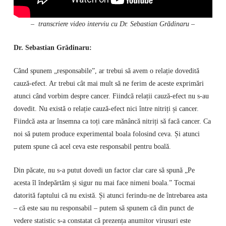
– transcriere video interviu cu Dr. Sebastian Grădinaru –
Dr. Sebastian Grădinaru:
Când spunem „responsabile”, ar trebui să avem o relație dovedită
cauză-efect. Ar trebui cât mai mult să ne ferim de aceste exprimări
atunci când vorbim despre cancer. Fiindcă relații cauză-efect nu s-au
dovedit. Nu există o relație cauză-efect nici între nitriți și cancer.
Fiindcă asta ar însemna ca toți care mănâncă nitriți să facă cancer. Ca
noi să putem produce experimental boala folosind ceva. Și atunci
putem spune că acel ceva este responsabil pentru boală.
Din păcate, nu s-a putut dovedi un factor clar care să spună „Pe
acesta îl îndepărtăm și sigur nu mai face nimeni boala.” Tocmai
datorită faptului că nu există. Și atunci ferindu-ne de întrebarea asta
– că este sau nu responsabil – putem să spunem că din punct de
vedere statistic s-a constatat că prezența anumitor virusuri este