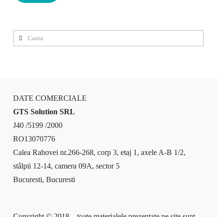
Cauta
DATE COMERCIALE
GTS Solution SRL
J40 /5199 /2000
RO13070776
Calea Rahovei nr.266-268, corp 3, etaj 1, axele A-B 1/2,
stâlpii 12-14, camera 09A, sector 5
Bucuresti, Bucuresti
Copyright © 2018 – toate materialele prezentate pe site sunt