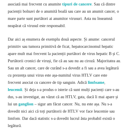
asociată mai frecvent cu anumite
tipuri de cancere
. Sau că dintre
pacienții bolnavi de o anumită boală sau care au un anumit cancer, o
mare parte sunt purtători ai anumitor virusuri. Asta nu înseamnă
neapărat că virusul este responsabil.
Dar aici aș enumera de exemplu două aspecte. Și anume: cancerul
primitiv sau tumora primitivă de ficat, hepatocarcinomul hepatic
apare mult mai frecvent la pacienții purtători de virus hepatic B și C.
Purtătorii cronici de viruși, fie că au sau nu au ciroză. Majoritatea au.
Sau un alt cancer, care de curând s-a dovedit a fi sau a avea legătură
cu prezența unui virus este așa-numitul virus HTLV care este
frecvent asociat cu cancere de tip sanguin. Adică
limfoame
,
leucemii
. Și deja s-a produs o isterie că sunt mulți pacienți care s-au
dus, s-au investigat, au văzut că au HTLV, gata, dacă îi mai apare și
lui un
ganglion
– sigur am făcut cancer. Nu, nu este așa. Nu s-a
dovedit nici aici că toți purtătorii de HTLV vor face leucemie sau
limfom. Dar dacă statistic s-a dovedit lucrul ăsta probabil există o
legătură.