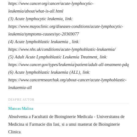
https://www.cancer.org/cancer/acute-lymphocytic-
leukemia/about/what-is-all.html
(3) Acute lymphocytic leukemia, link:
https://www.mayoclinic.org/diseases-conditions/acute-lymphocytic-
leukemia/symptoms-causes/syc-20369077
(4) Acute lymphoblastic leukaemia , link:
https://www.nhs.uk/conditions/acute-lymphoblastic-leukaemia/
(5) Adult Acute Lymphoblastic Leukemia Treatment, link:
https://www.cancer.gov/types/leukemia/patient/adult-all-treatment-pdq
(6) Acute lymphoblastic leukaemia (ALL), link:
https://www.cancerresearchuk.org/about-cancer/acute-lymphoblastic-
leukaemia-all
DESPRE AUTOR
Mancas Malina
Absolventa a Facultatii de Bioinginerie Medicala - Universitatea de
Medicina si Farmacie din Iasi, si a unui masterat de Bioinginerie
Clinica.