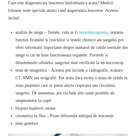
Cum este diagnosticata leucemia limfoblastica acuta? Medicii
folosesc teste speciale atunci cand suspecteaza leucemie. Acestea
includ:
analize de sange – Testele, cum ar fi
hemoleucograma
, testarea
functiei ficatului si rinichilor si testele chimice ale sangelui pot
oferi informatii importante despre numarul de celule normale din
sange si cat de bine functioneaza organele. Formele si
dimensiunile celulelor sangvine sunt verificate la un microscop.
teste de imagistica – Acestea pot include o radiografie, scanare
CT, RMN sau ecografie. Pot arata daca exista o masa de celule in
zona pieptului care ar putea afecta respiratia sau circulatia
sangelui. De asemenea, pot exclude alte cauze posibile ale
simptomelor la copil.
biopsia maduvei osoase
citometria in flux – Poate diferentia subtipul de leucemie.
teste genetice