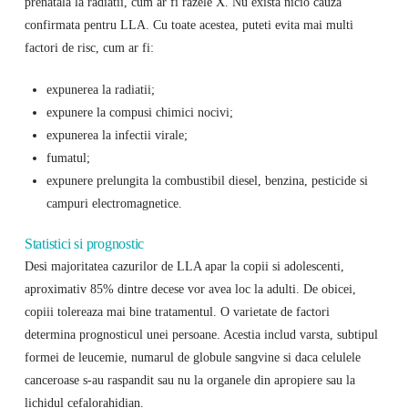
prenatala la radiatii, cum ar fi razele X. Nu exista nicio cauza
confirmata pentru LLA. Cu toate acestea, puteti evita mai multi
factori de risc, cum ar fi:
expunerea la radiatii;
expunere la compusi chimici nocivi;
expunerea la infectii virale;
fumatul;
expunere prelungita la combustibil diesel, benzina, pesticide si
campuri electromagnetice.
Statistici si prognostic
Desi majoritatea cazurilor de LLA apar la copii si adolescenti,
aproximativ 85% dintre decese vor avea loc la adulti. De obicei,
copiii tolereaza mai bine tratamentul. O varietate de factori
determina prognosticul unei persoane. Acestia includ varsta, subtipul
formei de leucemie, numarul de globule sangvine si daca celulele
canceroase s-au raspandit sau nu la organele din apropiere sau la
lichidul cefalorahidian.