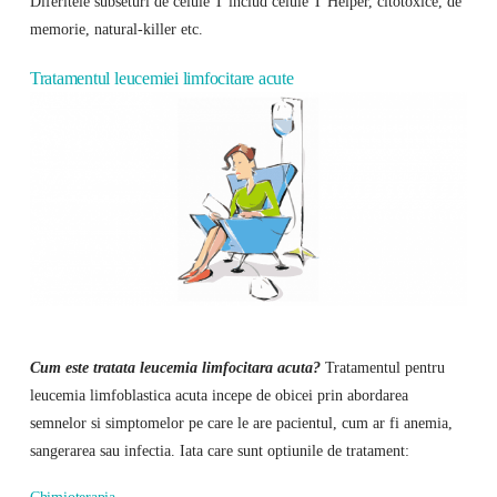
Diferitele subseturi de celule T includ celule T Helper, citotoxice, de
memorie, natural-killer etc.
Tratamentul leucemiei limfocitare acute
Cum este tratata leucemia limfocitara acuta?
Tratamentul pentru
leucemia limfoblastica acuta incepe de obicei prin abordarea
semnelor si simptomelor pe care le are pacientul, cum ar fi anemia,
sangerarea sau infectia. Iata care sunt optiunile de tratament: