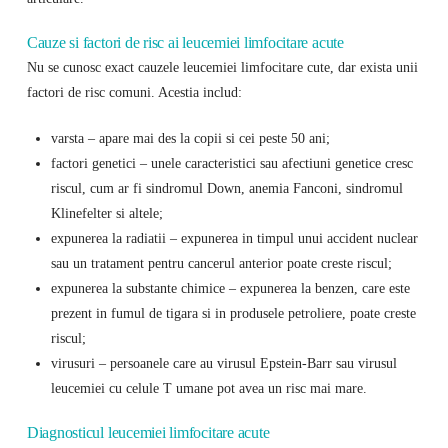
Cauze si factori de risc ai leucemiei limfocitare acute
Nu se cunosc exact cauzele leucemiei limfocitare cute, dar exista unii
factori de risc comuni. Acestia includ:
varsta – apare mai des la copii si cei peste 50 ani;
factori genetici – unele caracteristici sau afectiuni genetice cresc
riscul, cum ar fi sindromul Down, anemia Fanconi, sindromul
Klinefelter si altele;
expunerea la radiatii – expunerea in timpul unui accident nuclear
sau un tratament pentru cancerul anterior poate creste riscul;
expunerea la substante chimice – expunerea la benzen, care este
prezent in fumul de tigara si in produsele petroliere, poate creste
riscul;
virusuri – persoanele care au virusul Epstein-Barr sau virusul
leucemiei cu celule T umane pot avea un risc mai mare.
Diagnosticul leucemiei limfocitare acute