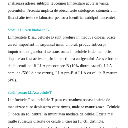
analizeaza adesea subtipul leucemiei limfocitare acute si varsta
pacientului. Aceasta implica de obicei teste citologice, citometrie in
flux si alte teste de laborator pentru a identifica subtipul leucemiei.
Stadiile LLA cu limfocite B
Limfocitele B sau celulele B sunt produse in maduva osoasa. Joaca
un rol important in raspunsul imun umoral, produc anticorpi
impotriva antigenelor si se transforma in celulele B de memorie,
dupa ce au fost activate prin interactiunea antigenului. Aceste forme
de leucemii pot fi LLA precoce pre-B (10% dintre cazuri), LLA
comuna (50% dintre cazuri), LLA pre-B si LLA cu celule B mature
(4%).
Stadii pentru LLA cu celule T
Limfocitele T sau celulele T parasesc maduva osoasa inainte de
maturizare si se deplaseaza catre timus, unde se maturizeaza. Celulele
T joaca un rol central in imunitatea mediata de celule. Exista mai
multe subseturi diferite de celule T care au functii distincte.