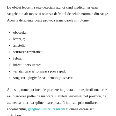
De obicei leucemia este detectata atunci cand medicul testeaza
sangele din alt motiv si observa deficitul de celule normale din sange.
Aceasta deficienta poate provoca urmatoarele simptome:
oboseala;
letargie;
ameteli;
scurtarea respiratiei;
febra;
infectii persistente;
vanatai care se formeaza prea rapid;
sangerari gingivale sau hemoragii severe.
Alte simptome pot include pierdere in greutate, transpiratii nocturne
sau pierderea poftei de mancare. Celulele leucemiei pot provoca, de
asemenea, marirea splinei, care poate fi indicata prin umflarea
abdomenului,
ganglioni limfatici mariti
si dureri osoase sau
articulare.