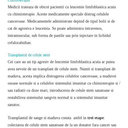
Chimioterapia
Medicii trateaza de obicei pacientii cu leucemie limfoblastica acuta
cu chimioterapie. Aceste medicamente speciale distrug celulele
canceroase. Medicamentele administrate depind de tipul bolii si de
cat de agresiva e leucemia. Se poate administra intravenos,
intramuscular, sub forma de pastile sau prin injectare in lichidul
cefalorahidian.
Transplantul de celule stem
Cei care au un tip agresiv de leucemie limfoblastica acuta ar putea
avea nevoie de un transplant de celule stem. Numit si transplant de
maduva, acesta implica distrugerea celulelor canceroase, a maduvei
osoase normale si a celulelor sistemului imunitar cu chimioterapie si /
sau radiatii cu doze mari, introducerea de celule stem sanatoase si
restabilirea sistemului sangvin normal si a sistemului imunitar
sanatos.
Transplantul de sange si maduva consta astfel in
trei etape
:
colectarea de celule stem sanatoase de la un donator fara cancer sau