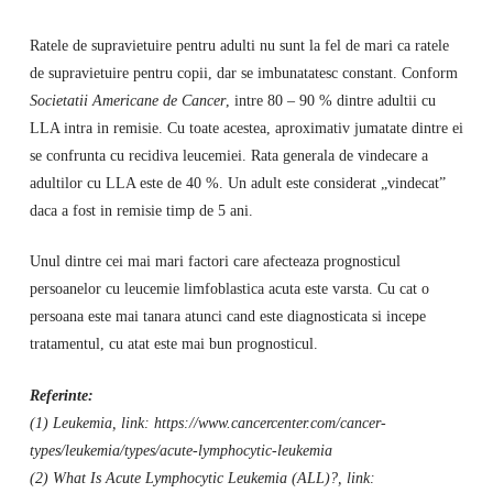
Ratele de supravietuire pentru adulti nu sunt la fel de mari ca ratele
de supravietuire pentru copii, dar se imbunatatesc constant. Conform
Societatii Americane de Cancer
, intre 80 – 90 % dintre adultii cu
LLA intra in remisie. Cu toate acestea, aproximativ jumatate dintre ei
se confrunta cu recidiva leucemiei. Rata generala de vindecare a
adultilor cu LLA este de 40 %. Un adult este considerat „vindecat”
daca a fost in remisie timp de 5 ani.
Unul dintre cei mai mari factori care afecteaza prognosticul
persoanelor cu leucemie limfoblastica acuta este varsta. Cu cat o
persoana este mai tanara atunci cand este diagnosticata si incepe
tratamentul, cu atat este mai bun prognosticul.
Referinte:
(1) Leukemia, link: https://www.cancercenter.com/cancer-
types/leukemia/types/acute-lymphocytic-leukemia
(2) What Is Acute Lymphocytic Leukemia (ALL)?, link: