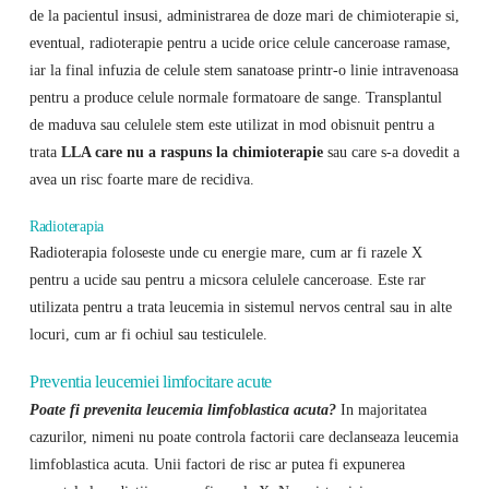
de la pacientul insusi, administrarea de doze mari de chimioterapie si,
eventual, radioterapie pentru a ucide orice celule canceroase ramase,
iar la final infuzia de celule stem sanatoase printr-o linie intravenoasa
pentru a produce celule normale formatoare de sange. Transplantul
de maduva sau celulele stem este utilizat in mod obisnuit pentru a
trata
LLA care nu a raspuns la chimioterapie
sau care s-a dovedit a
avea un risc foarte mare de recidiva.
Radioterapia
Radioterapia foloseste unde cu energie mare, cum ar fi razele X
pentru a ucide sau pentru a micsora celulele canceroase. Este rar
utilizata pentru a trata leucemia in sistemul nervos central sau in alte
locuri, cum ar fi ochiul sau testiculele.
Preventia leucemiei limfocitare acute
Poate fi prevenita leucemia limfoblastica acuta?
In majoritatea
cazurilor, nimeni nu poate controla factorii care declanseaza leucemia
limfoblastica acuta. Unii factori de risc ar putea fi expunerea