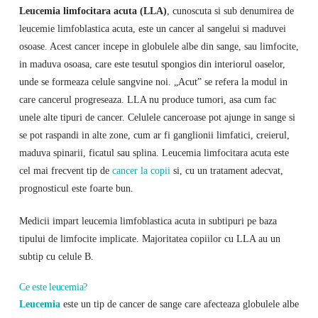
Leucemia limfocitara acuta (LLA)
, cunoscuta si sub denumirea de
leucemie limfoblastica acuta, este un cancer al sangelui si maduvei
osoase. Acest cancer incepe in globulele albe din sange, sau limfocite,
in maduva osoasa, care este tesutul spongios din interiorul oaselor,
unde se formeaza celule sangvine noi. „Acut” se refera la modul in
care cancerul progreseaza. LLA nu produce tumori, asa cum fac
unele alte tipuri de cancer. Celulele canceroase pot ajunge in sange si
se pot raspandi in alte zone, cum ar fi ganglionii limfatici, creierul,
maduva spinarii, ficatul sau splina. Leucemia limfocitara acuta este
cel mai frecvent tip de
cancer la copii
si, cu un tratament adecvat,
prognosticul este foarte bun.
Medicii impart leucemia limfoblastica acuta in subtipuri pe baza
tipului de limfocite implicate. Majoritatea copiilor cu LLA au un
subtip cu celule B.
Ce este leucemia?
Leucemia
este un tip de cancer de sange care afecteaza globulele albe