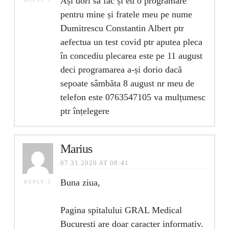
Ași dori sa fac și eu o programare
pentru mine și fratele meu pe nume
Dumitrescu Constantin Albert ptr
aefectua un test covid ptr aputea pleca
în concediu plecarea este pe 11 august
deci programarea a-și dorio dacă
sepoate sâmbăta 8 august nr meu de
telefon este 0763547105 va mulțumesc
ptr înțelegere
Marius
07.31.2020 AT 08:41
Buna ziua,
REPLY
Pagina spitalului GRAL Medical
Bucuresti are doar caracter informativ.