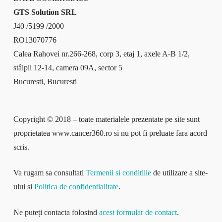
GTS Solution SRL
J40 /5199 /2000
RO13070776
Calea Rahovei nr.266-268, corp 3, etaj 1, axele A-B 1/2,
stâlpii 12-14, camera 09A, sector 5
Bucuresti, Bucuresti
Copyright © 2018 – toate materialele prezentate pe site sunt
proprietatea www.cancer360.ro si nu pot fi preluate fara acord
scris.
Va rugam sa consultati
Termenii si conditiile
de utilizare a site-
ului si
Politica de confidentialitate
.
Ne puteți contacta folosind
acest formular de contact
.