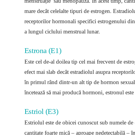
menstruație sau menopauză. În acest timp, cantit
mare decât celelalte tipuri de estrogen. Estradiol
receptorilor hormonali specifici estrogenului din
a lungul ciclului menstrual lunar.
Estrona (E1)
Este cel de-al doilea tip cel mai frecvent de estr
efect mai slab decât estradiolul asupra receptori
în primul rând dintr-un alt tip de hormon sexu
încetează să mai producă hormoni, estronul este 
Estriol (E3)
Estriolul este de obicei cunoscut sub numele de
cantitate foarte mică – aproape nedetectabilă – î