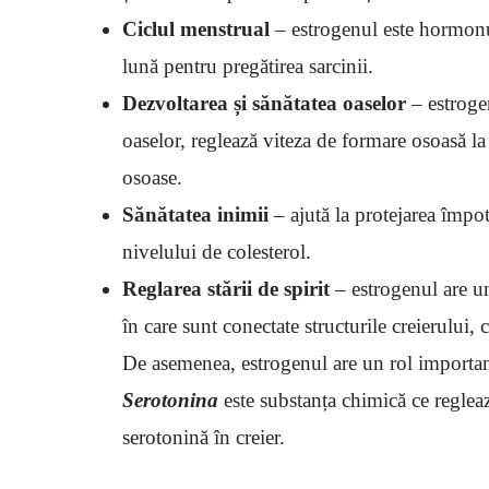
Ciclul menstrual
– estrogenul este hormonu
lună pentru pregătirea sarcinii.
Dezvoltarea și sănătatea oaselor
– estroge
oaselor, reglează viteza de formare osoasă la
osoase.
Sănătatea inimii
– ajută la protejarea împot
nivelului de colesterol.
Reglarea stării de spirit
– estrogenul are un
în care sunt conectate structurile creierului,
De asemenea, estrogenul are un rol important
Serotonina
este substanța chimică ce regleaz
serotonină în creier.