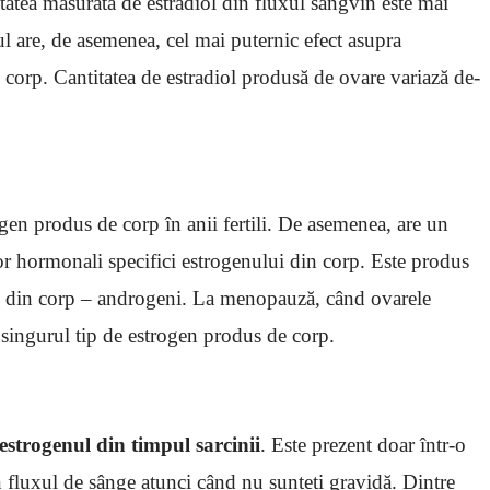
atea măsurată de estradiol din fluxul sangvin este mai
ul are, de asemenea, cel mai puternic efect asupra
 corp. Cantitatea de estradiol produsă de ovare variază de-
ogen produs de corp în anii fertili. De asemenea, are un
lor hormonali specifici estrogenului din corp. Este produs
al din corp – androgeni. La menopauză, când ovarele
singurul tip de estrogen produs de corp.
estrogenul din timpul sarcinii
. Este prezent doar într-o
n fluxul de sânge atunci când nu sunteți gravidă. Dintre