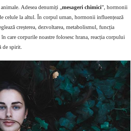
i animale. Adesea denumiți „
mesageri chimici
”, hormonii
 de celule la altul. În corpul uman, hormonii influențează
Reglează creșterea, dezvoltarea, metabolismul, funcția
 în care corpurile noastre folosesc hrana, reacția corpului
 de spirit.