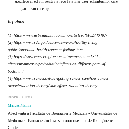
specifice si solutii pentru a face fata mai usor schimbarilor care
au aparut sau care apar.
Referinte:
(1) https://www.ncbi.nlm.nih.gov/pmc/articles/PMC2740487/
(2) https://www.cdc.gov/cancer/survivors/healthy-living-
guides/emotional-health/common-feelings.htm
(3) https://www.cancer.org/treatment/treatments-and-side-
effects/treatment-types/radiation/effects-on-different-parts-of-
body.html
(4) https://www.cancer.net/navigating-cancer-care/how-cancer-
treated/radiation-therapy/side-effects-radiation-therapy
DESPRE AUTOR
Mancas Malina
Absolventa a Facultatii de Bioinginerie Medicala - Universitatea de
Medicina si Farmacie din Iasi, si a unui masterat de Bioinginerie
Clinica.