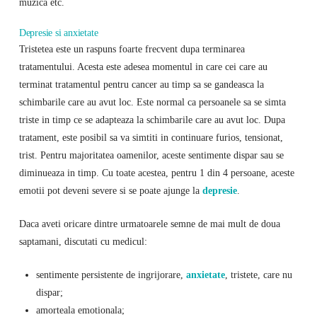
muzica etc.
Depresie si anxietate
Tristetea este un raspuns foarte frecvent dupa terminarea
tratamentului. Acesta este adesea momentul in care cei care au
terminat tratamentul pentru cancer au timp sa se gandeasca la
schimbarile care au avut loc. Este normal ca persoanele sa se simta
triste in timp ce se adapteaza la schimbarile care au avut loc. Dupa
tratament, este posibil sa va simtiti in continuare furios, tensionat,
trist. Pentru majoritatea oamenilor, aceste sentimente dispar sau se
diminueaza in timp. Cu toate acestea, pentru 1 din 4 persoane, aceste
emotii pot deveni severe si se poate ajunge la
depresie
.
Daca aveti oricare dintre urmatoarele semne de mai mult de doua
saptamani, discutati cu medicul:
sentimente persistente de ingrijorare,
anxietate
, tristete, care nu
dispar;
amorteala emotionala;