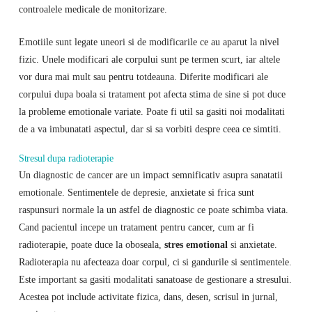
controalele medicale de monitorizare.
Emotiile sunt legate uneori si de modificarile ce au aparut la nivel
fizic. Unele modificari ale corpului sunt pe termen scurt, iar altele
vor dura mai mult sau pentru totdeauna. Diferite modificari ale
corpului dupa boala si tratament pot afecta stima de sine si pot duce
la probleme emotionale variate. Poate fi util sa gasiti noi modalitati
de a va imbunatati aspectul, dar si sa vorbiti despre ceea ce simtiti.
Stresul dupa radioterapie
Un diagnostic de cancer are un impact semnificativ asupra sanatatii
emotionale. Sentimentele de depresie, anxietate si frica sunt
raspunsuri normale la un astfel de diagnostic ce poate schimba viata.
Cand pacientul incepe un tratament pentru cancer, cum ar fi
radioterapie, poate duce la oboseala,
stres emotional
si anxietate.
Radioterapia nu afecteaza doar corpul, ci si gandurile si sentimentele.
Este important sa gasiti modalitati sanatoase de gestionare a stresului.
Acestea pot include activitate fizica, dans, desen, scrisul in jurnal,