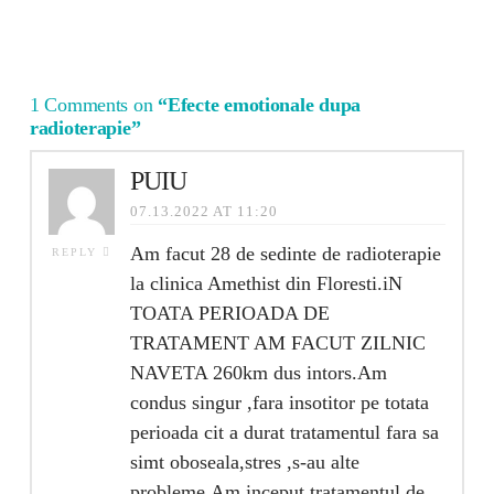
1 Comments on
“Efecte emotionale dupa
radioterapie”
PUIU
07.13.2022 AT 11:20
Am facut 28 de sedinte de radioterapie
REPLY
la clinica Amethist din Floresti.iN
TOATA PERIOADA DE
TRATAMENT AM FACUT ZILNIC
NAVETA 260km dus intors.Am
condus singur ,fara insotitor pe totata
perioada cit a durat tratamentul fara sa
simt oboseala,stres ,s-au alte
probleme.Am inceput tratamentul de