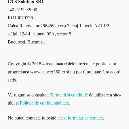
GTS Solution SRL
J40 /5199 /2000
RO13070776
Calea Rahovei nr.266-268, corp 3, etaj 1, axele A-B 1/2,
stâlpii 12-14, camera 09A, sector 5
Bucuresti, Bucuresti
Copyright © 2018 – toate materialele prezentate pe site sunt
proprietatea www.cancer360.ro si nu pot fi preluate fara acord
scris.
Va rugam sa consultati
Termenii si conditiile
de utilizare a site-
ului si
Politica de confidentialitate
.
Ne puteți contacta folosind
acest formular de contact
.