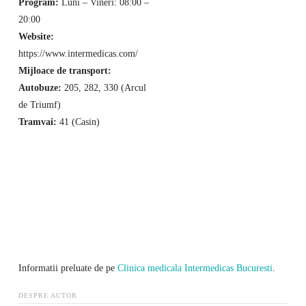
Program:
Luni – Vineri: 08:00 –
20:00
Website:
https://www.intermedicas.com/
Mijloace de transport:
Autobuze:
205, 282, 330 (Arcul
de Triumf)
Tramvai:
41 (Casin)
Informatii preluate de pe
Clinica medicala Intermedicas Bucuresti
.
DESPRE AUTOR