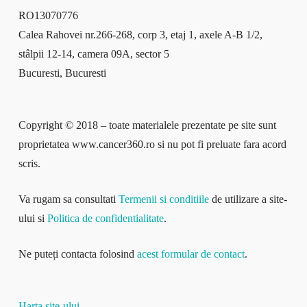
RO13070776
Calea Rahovei nr.266-268, corp 3, etaj 1, axele A-B 1/2,
stâlpii 12-14, camera 09A, sector 5
Bucuresti, Bucuresti
Copyright © 2018 – toate materialele prezentate pe site sunt
proprietatea www.cancer360.ro si nu pot fi preluate fara acord
scris.
Va rugam sa consultati
Termenii si conditiile
de utilizare a site-
ului si
Politica de confidentialitate
.
Ne puteți contacta folosind
acest formular de contact
.
Harta site-ului