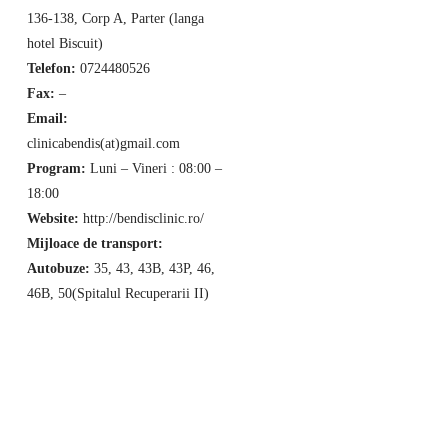
136-138, Corp A, Parter (langa
hotel Biscuit)
Telefon:
0724480526
Fax:
–
Email:
clinicabendis(at)gmail.com
Program:
Luni – Vineri : 08:00 –
18:00
Website:
http://bendisclinic.ro/
Mijloace de transport:
Autobuze:
35, 43, 43B, 43P, 46,
46B, 50(Spitalul Recuperarii II)