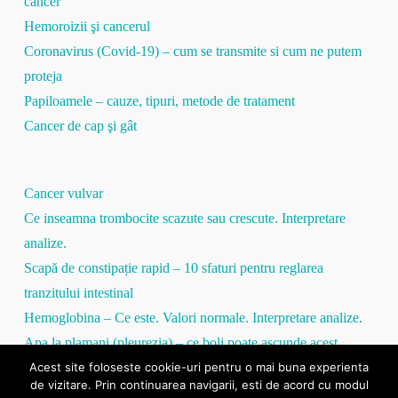
cancer
Hemoroizii şi cancerul
Coronavirus (Covid-19) – cum se transmite si cum ne putem
proteja
Papiloamele – cauze, tipuri, metode de tratament
Cancer de cap şi gât
Cancer vulvar
Ce inseamna trombocite scazute sau crescute. Interpretare
analize.
Scapă de constipație rapid – 10 sfaturi pentru reglarea
tranzitului intestinal
Hemoglobina – Ce este. Valori normale. Interpretare analize.
Apa la plamani (pleurezia) – ce boli poate ascunde acest
Acest site foloseste cookie-uri pentru o mai buna experienta
simptom
de vizitare. Prin continuarea navigarii, esti de acord cu modul
Proteina C Reactivă – tot ce trebuie să ştii