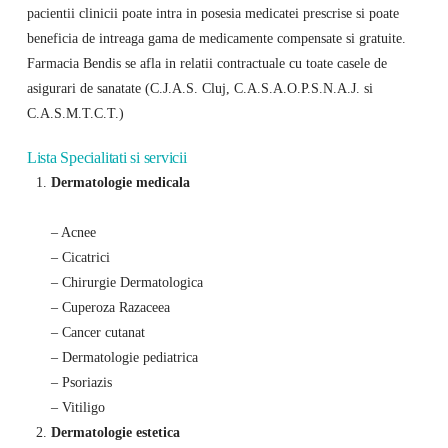
pacientii clinicii poate intra in posesia medicatei prescrise si poate
beneficia de intreaga gama de medicamente compensate si gratuite.
Farmacia Bendis se afla in relatii contractuale cu toate casele de
asigurari de sanatate (C.J.A.S. Cluj, C.A.S.A.O.P.S.N.A.J. si
C.A.S.M.T.C.T.)
Lista Specialitati si servicii
Dermatologie medicala
– Acnee
– Cicatrici
– Chirurgie Dermatologica
– Cuperoza Razaceea
– Cancer cutanat
– Dermatologie pediatrica
– Psoriazis
– Vitiligo
Dermatologie estetica