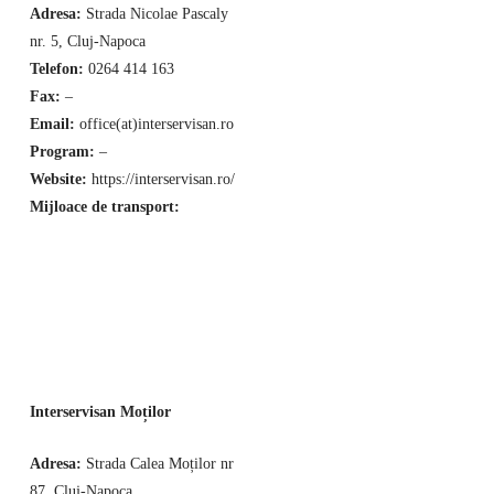
Adresa:
Strada Nicolae Pascaly
nr. 5, Cluj-Napoca
Telefon:
0264 414 163
Fax:
–
Email:
office(at)interservisan.ro
Program:
–
Website:
https://interservisan.ro/
Mijloace de transport:
Interservisan Moților
Adresa:
Strada Calea Moților nr
87, Cluj-Napoca