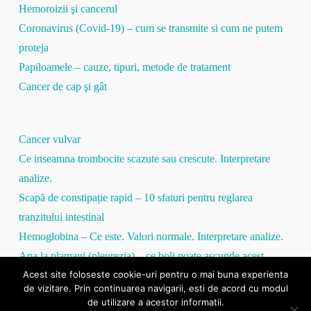
Hemoroizii şi cancerul
Coronavirus (Covid-19) – cum se transmite si cum ne putem
proteja
Papiloamele – cauze, tipuri, metode de tratament
Cancer de cap şi gât
Cancer vulvar
Ce inseamna trombocite scazute sau crescute. Interpretare
analize.
Scapă de constipație rapid – 10 sfaturi pentru reglarea
tranzitului intestinal
Hemoglobina – Ce este. Valori normale. Interpretare analize.
Apa la plamani (pleurezia) – ce boli poate ascunde acest
Acest site foloseste cookie-uri pentru o mai buna experienta
simptom
de vizitare. Prin continuarea navigarii, esti de acord cu modul
Proteina C Reactivă – tot ce trebuie să ştii
de utilizare a acestor informatii.