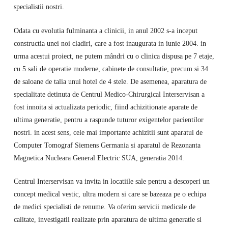
specialistii nostri.
Odata cu evolutia fulminanta a clinicii, in anul 2002 s-a inceput
constructia unei noi cladiri, care a fost inaugurata in iunie 2004. in
urma acestui proiect, ne putem mândri cu o clinica dispusa pe 7 etaje,
cu 5 sali de operatie moderne, cabinete de consultatie, precum si 34
de saloane de talia unui hotel de 4 stele. De asemenea, aparatura de
specialitate detinuta de Centrul Medico-Chirurgical Interservisan a
fost innoita si actualizata periodic, fiind achizitionate aparate de
ultima generatie, pentru a raspunde tuturor exigentelor pacientilor
nostri. in acest sens, cele mai importante achizitii sunt aparatul de
Computer Tomograf Siemens Germania si aparatul de Rezonanta
Magnetica Nucleara General Electric SUA, generatia 2014.
Centrul Interservisan va invita in locatiile sale pentru a descoperi un
concept medical vestic, ultra modern si care se bazeaza pe o echipa
de medici specialisti de renume. Va oferim servicii medicale de
calitate, investigatii realizate prin aparatura de ultima generatie si