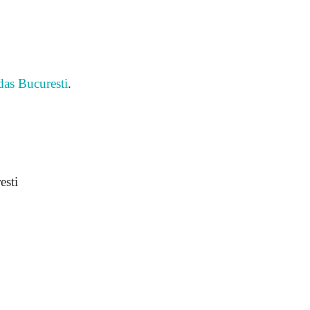
as Bucuresti
.
esti