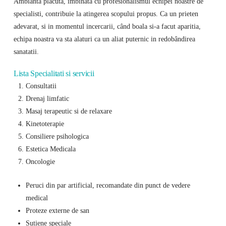
Ambianta placuta, imbinata cu profesionalismul echipei noastre de
specialisti, contribuie la atingerea scopului propus. Ca un prieten
adevarat, si in momentul incercarii, când boala si-a facut aparitia,
echipa noastra va sta alaturi ca un aliat puternic in redobândirea
sanatatii.
Lista Specialitati si servicii
Consultatii
Drenaj limfatic
Masaj terapeutic si de relaxare
Kinetoterapie
Consiliere psihologica
Estetica Medicala
Oncologie
Peruci din par artificial, recomandate din punct de vedere
medical
Proteze externe de san
Sutiene speciale