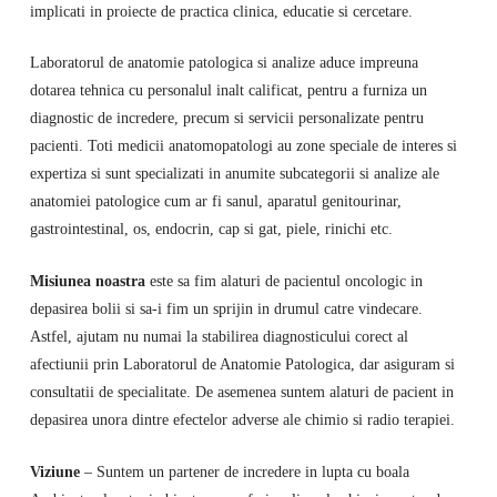
implicati in proiecte de practica clinica, educatie si cercetare.
Laboratorul de anatomie patologica si analize aduce impreuna
dotarea tehnica cu personalul inalt calificat, pentru a furniza un
diagnostic de incredere, precum si servicii personalizate pentru
pacienti. Toti medicii anatomopatologi au zone speciale de interes si
expertiza si sunt specializati in anumite subcategorii si analize ale
anatomiei patologice cum ar fi sanul, aparatul genitourinar,
gastrointestinal, os, endocrin, cap si gat, piele, rinichi etc.
Misiunea noastra
este sa fim alaturi de pacientul oncologic in
depasirea bolii si sa-i fim un sprijin in drumul catre vindecare.
Astfel, ajutam nu numai la stabilirea diagnosticului corect al
afectiunii prin Laboratorul de Anatomie Patologica, dar asiguram si
consultatii de specialitate. De asemenea suntem alaturi de pacient in
depasirea unora dintre efectelor adverse ale chimio si radio terapiei.
Viziune
– Suntem un partener de incredere in lupta cu boala