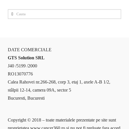
Cauta
DATE COMERCIALE
GTS Solution SRL
J40 /5199 /2000
RO13070776
Calea Rahovei nr.266-268, corp 3, etaj 1, axele A-B 1/2,
stâlpii 12-14, camera 09A, sector 5
Bucuresti, Bucuresti
Copyright © 2018 – toate materialele prezentate pe site sunt
proprietatea www.cancer360.ro si nu pot fi preluate fara acord