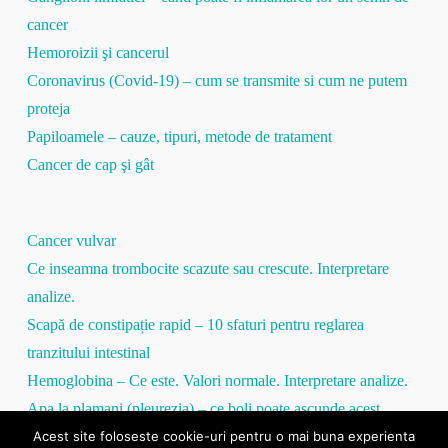
cancer
Hemoroizii şi cancerul
Coronavirus (Covid-19) – cum se transmite si cum ne putem
proteja
Papiloamele – cauze, tipuri, metode de tratament
Cancer de cap şi gât
Cancer vulvar
Ce inseamna trombocite scazute sau crescute. Interpretare
analize.
Scapă de constipație rapid – 10 sfaturi pentru reglarea
tranzitului intestinal
Hemoglobina – Ce este. Valori normale. Interpretare analize.
Apa la plamani (pleurezia) – ce boli poate ascunde acest
Acest site foloseste cookie-uri pentru o mai buna experienta
simptom