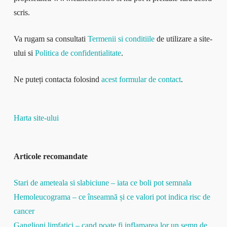
scris.
Va rugam sa consultati
Termenii si conditiile
de utilizare a site-
ului si
Politica de confidentialitate
.
Ne puteți contacta folosind
acest formular de contact
.
Harta site-ului
Articole recomandate
Stari de ameteala si slabiciune – iata ce boli pot semnala
Hemoleucograma – ce înseamnă și ce valori pot indica risc de
cancer
Ganglioni limfatici – cand poate fi inflamarea lor un semn de