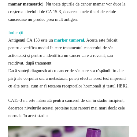
mamar metastatic
). Nu toate tipurile de cancer mamar vor duce la
creșterea nivelului de CA 15-3, deoarece unele tipuri de celule
canceroase nu produc prea mult antigen.
Indicații
Antigenul CA 153 este un
marker tumoral
. Acesta este folosit
pentru a verifica modul în care tratamentul cancerului de sân
actionează și pentru a identifica un cancer care a revenit, sau
recidivat, după tratament.
Dacă sunteți diagnosticat cu cancer de sân care s-a răspândit în alte
părți ale corpului sau a metastazat, puteți efectua acest test împreună
cu alte teste, cum ar fi testarea receptorilor hormonali și testul HER2.
CA15-3 nu este măsurată pentru cancerul de sân în stadiu incipient,
deoarece nivelurile acestei proteine ​​sunt rareori mai mari decât cele
normale în acest stadiu.