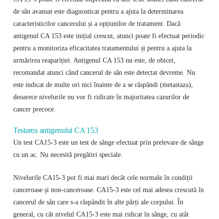
de sân avansat este diagnosticat pentru a ajuta la determinarea
caracteristicilor cancerului și a opțiunilor de tratament. Dacă
antigenul CA 153 este inițial crescut, atunci poate fi efectuat periodic
pentru a monitoriza eficacitatea tratamentului și pentru a ajuta la
urmărirea reapariției. Antigenul CA 153 nu este, de obicei,
recomandat atunci când cancerul de sân este detectat devreme. Nu
este indicat de multe ori nici înainte de a se răspândi (metastaza),
deoarece nivelurile nu vor fi ridicate în majoritatea cazurilor de
cancer precoce.
Testarea antigenului CA 153
Un test CA15-3 este un test de sânge efectuat prin prelevare de sânge
cu un ac. Nu necesită pregătiri speciale.
Nivelurile CA15-3 pot fi mai mari decât cele normale în condiții
canceroase și non-canceroase. CA15-3 este cel mai adesea crescută în
cancerul de sân care s-a răspândit în alte părți ale corpului. În
general, cu cât nivelul CA15-3 este mai ridicat în sânge, cu atât