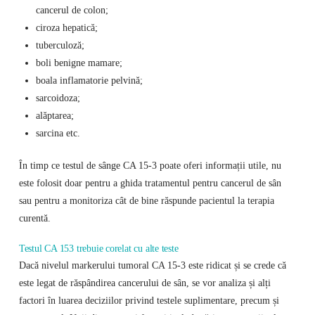
cancerul de colon;
ciroza hepatică;
tuberculoză;
boli benigne mamare;
boala inflamatorie pelvină;
sarcoidoza;
alăptarea;
sarcina etc.
În timp ce testul de sânge CA 15-3 poate oferi informații utile, nu
este folosit doar pentru a ghida tratamentul pentru cancerul de sân
sau pentru a monitoriza cât de bine răspunde pacientul la terapia
curentă.
Testul CA 153 trebuie corelat cu alte teste
Dacă nivelul markerului tumoral CA 15-3 este ridicat și se crede că
este legat de răspândirea cancerului de sân, se vor analiza și alți
factori în luarea deciziilor privind testele suplimentare, precum și