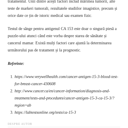
tratamentul. Unii dintre acești factori includ mărimea tumorii, alte
teste de markeri tumorali, rezultatele studiilor imagistice, precum și
orice date ce țin de istoric medical sau examen fizic.
Testul de sânge pentru antigenul CA 153 este doar o singură piesă a
puzzle-ului atunci când este vorba despre starea de sănătate și
cancerul mamar. Există mulți factori care ajuntă la determinarea
următorului pas de tratament și la prognostic.
Referinte:
https://www.verywellhealth.com/cancer-antigen-15-3-blood-test-
for-breast-cancer-430608
http://www.cancer.ca/en/cancer-information/diagnosis-and-
treatment/tests-and-procedures/cancer-antigen-15-3-ca-15-3/?
region=ab
https://labtestsonline.org/tests/ca-15-3
DESPRE AUTOR