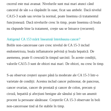
cncerul este mai avansat. Nivelurile sunt mai mari atunci când
cancerul de sân s-a răspândit în oase, ficat sau ambele. Dacă nivelul
CA15-3 scade sau revine la normal, poate însemna că tratamentul
funcționează. Dacă nivelurile cresc în timp, poate însemna că boala
nu răspunde bine la tratament, crește sau se întoarce (recurent).
Antigenul CA 153 mărit înseamnă întotdeauna cancer?
Bolile non-canceroase care cresc nivelul de CA 15-3 includ
endometrioza, boala inflamatorie pelvină și boala hepatică. De
asemenea, poate fi crescută în timpul sarcinii. În aceste condiții,
valorile CA15-3 sunt de obicei mai mari. De obicei, nu cresc în timp.
S-au observat creșteri ușoare până la moderate ale CA 15-3 într-o
varietate de condiții. Acestea includ cancer pulmonar, de pancreas,
cancer ovarian, cancer de prostată și cancer de colon, precum și
ciroză, hepatită și afecțiuni benigne ale sânului și într-un anumit
procent la persoane sănătoase. Creșterile CA 15-3 observate în boli
non-canceroase tind să fie stabile în timp.