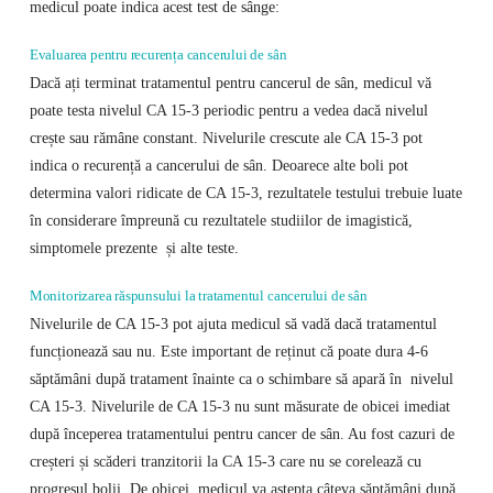
medicul poate indica acest test de sânge:
Evaluarea pentru recurența cancerului de sân
Dacă ați terminat tratamentul pentru cancerul de sân, medicul vă
poate testa nivelul CA 15-3 periodic pentru a vedea dacă nivelul
crește sau rămâne constant. Nivelurile crescute ale CA 15-3 pot
indica o recurență a cancerului de sân. Deoarece alte boli pot
determina valori ridicate de CA 15-3, rezultatele testului trebuie luate
în considerare împreună cu rezultatele studiilor de imagistică,
simptomele prezente și alte teste.
Monitorizarea răspunsului la tratamentul cancerului de sân
Nivelurile de CA 15-3 pot ajuta medicul să vadă dacă tratamentul
funcționează sau nu. Este important de reținut că poate dura 4-6
săptămâni după tratament înainte ca o schimbare să apară în nivelul
CA 15-3. Nivelurile de CA 15-3 nu sunt măsurate de obicei imediat
după începerea tratamentului pentru cancer de sân. Au fost cazuri de
creșteri și scăderi tranzitorii la CA 15-3 care nu se corelează cu
progresul bolii. De obicei, medicul va aștepta câteva săptămâni după