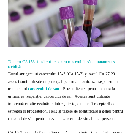
Testarea CA 153 și indicațiile pentru cancerul de sân – tratament și
recidivă
Testul antigenului cancerului 15-3 (CA 15-3) și testul CA 27.29
asociat sunt utilizate în principal pentru a monitoriza răspunsul la
tratamentul
cancerului de sân
. Este utilizat și pentru a ajuta la
urmărirea reapariției cancerului de sân. Acestea sunt utilizate
împreună cu alte evaluări clinice și teste, cum ar fi receptorii de
estrogen și progesteron, Her2 și testele de identificare a genei pentru
cancerul de sân, pentru a evalua cancerul de sân al unei persoane.
CA 15-3 poate fi efectuat împreună cu alte teste atunci când cancerul