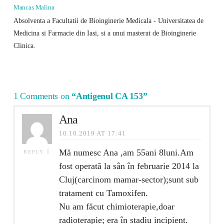
Mancas Malina
Absolventa a Facultatii de Bioinginerie Medicala - Universitatea de
Medicina si Farmacie din Iasi, si a unui masterat de Bioinginerie
Clinica.
1 Comments on
“Antigenul CA 153”
Ana
10.10.2019 AT 17:41
Mă numesc Ana ,am 55ani 8luni.Am
REPLY
fost operată la sân în februarie 2014 la
Cluj(carcinom mamar-sector);sunt sub
tratament cu Tamoxifen.
Nu am făcut chimioterapie,doar
radioterapie; era în stadiu incipient.