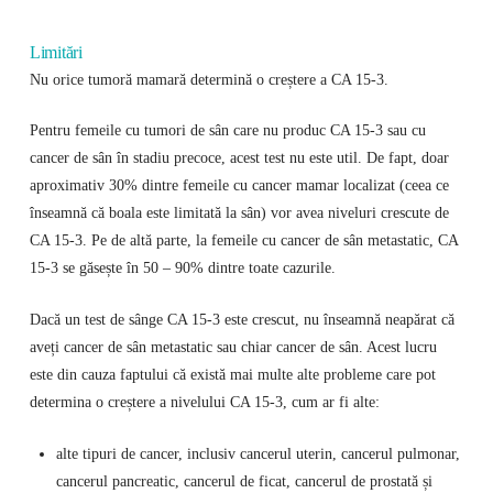
Limitări
Nu orice tumoră mamară determină o creștere a CA 15-3.
Pentru femeile cu tumori de sân care nu produc CA 15-3 sau cu
cancer de sân în stadiu precoce, acest test nu este util. De fapt, doar
aproximativ 30% dintre femeile cu cancer mamar localizat (ceea ce
înseamnă că boala este limitată la sân) vor avea niveluri crescute de
CA 15-3. Pe de altă parte, la femeile cu cancer de sân metastatic, CA
15-3 se găsește în 50 – 90% dintre toate cazurile.
Dacă un test de sânge CA 15-3 este crescut, nu înseamnă neapărat că
aveți cancer de sân metastatic sau chiar cancer de sân. Acest lucru
este din cauza faptului că există mai multe alte probleme care pot
determina o creștere a nivelului CA 15-3, cum ar fi alte:
alte tipuri de cancer, inclusiv cancerul uterin, cancerul pulmonar,
cancerul pancreatic, cancerul de ficat, cancerul de prostată și