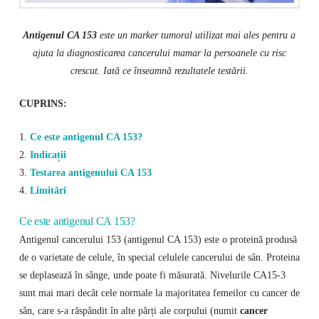
Antigenul CA 153
este un marker tumoral utilizat mai ales pentru a
ajuta la diagnosticarea cancerului mamar la persoanele cu risc
crescut. Iată ce înseamnă rezultatele testării.
CUPRINS:
1.
Ce este antigenul CA 153?
2.
Indicații
3.
Testarea antigenului CA 153
4.
Limitări
Ce este antigenul CA 153?
Antigenul cancerului 153 (antigenul CA 153) este o proteină produsă
de o varietate de celule, în special celulele cancerului de sân. Proteina
se deplasează în sânge, unde poate fi măsurată. Nivelurile CA15-3
sunt mai mari decât cele normale la majoritatea femeilor cu cancer de
sân, care s-a răspândit în alte părți ale corpului (numit
cancer