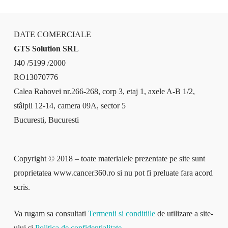
DATE COMERCIALE
GTS Solution SRL
J40 /5199 /2000
RO13070776
Calea Rahovei nr.266-268, corp 3, etaj 1, axele A-B 1/2,
stâlpii 12-14, camera 09A, sector 5
Bucuresti, Bucuresti
Copyright © 2018 – toate materialele prezentate pe site sunt
proprietatea www.cancer360.ro si nu pot fi preluate fara acord
scris.
Va rugam sa consultati
Termenii si conditiile
de utilizare a site-
ului si
Politica de confidentialitate
.