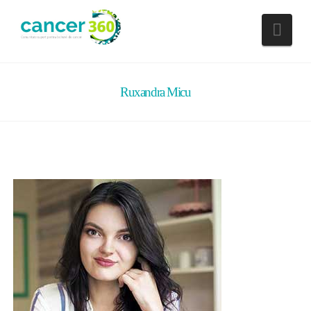
Nav
Ruxandra Micu