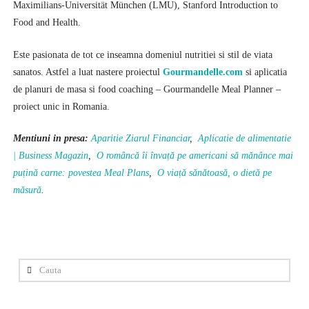
Maximilians-Universität München (LMU), Stanford Introduction to
Food and Health.
Este pasionata de tot ce inseamna domeniul nutritiei si stil de viata
sanatos. Astfel a luat nastere proiectul
Gourmandelle.com
si aplicatia
de planuri de masa si food coaching – Gourmandelle Meal Planner –
proiect unic in Romania.
Mentiuni in presa:
Aparitie Ziarul Financiar
,
Aplicatie de alimentatie
| Business Magazin
,
O româncă îi învață pe americani să mănânce mai
puțină carne: povestea Meal Plans
,
O viață sănătoasă, o dietă pe
măsură
.
Cauta